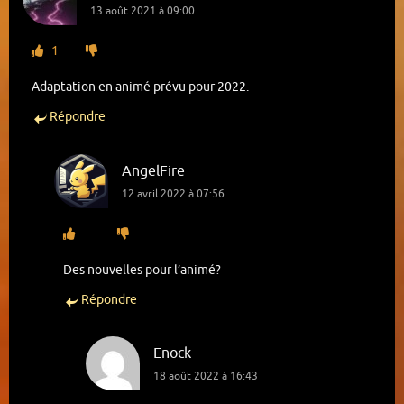
13 août 2021 à 09:00
1
Adaptation en animé prévu pour 2022.
Répondre
Tome 1
AngelFire
Lire le tome 1
12 avril 2022 à 07:56
Chapitre 1 : Le nom de Wein Salema Arbalest
Chapitre 2 : Le prince troublé sur le champ de
bataille
Chapitre 3 : Trop d’une bonne chose
Des nouvelles pour l’animé?
Chapitre 4 : Mon cœur
Épilogue
(25 juillet 2020)
Répondre
Illustrations
(25 juillet 2020)
Enock
18 août 2022 à 16:43
Tome 2 (Terminé)