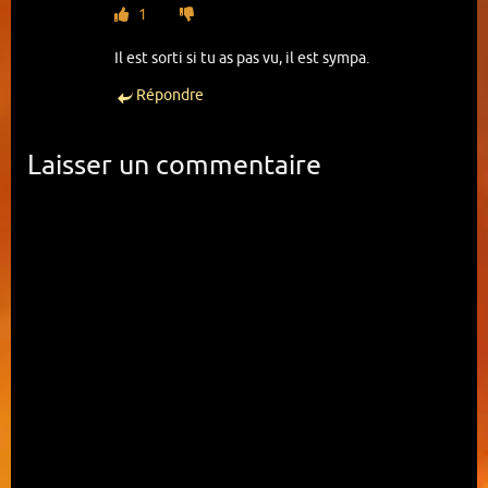
1
Tome 3 (Terminé)
Il est sorti si tu as pas vu, il est sympa.
Tome 4 (Terminé)
Répondre
Tome 5 (Terminé)
Laisser un commentaire
Tome 6 (Terminé)
Tome 7 (Terminé)
Tome 8 (Terminé)
Tome 9 (Terminé)
Tome 10 (Terminé)