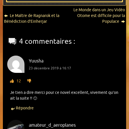
Rythme :
Tous les 8.3 jour(s)
Table des matières
Le Monde dans un Jeu Vidéo
Type de roman :
Roman Classique (Japonais)
Le Maître de Ragnarok et la
Otome est difficile pour la
Statut dans la langue d'origine :
En cours (12 Tomes), pas de
Tome 1 (Terminé)
Bénédiction d’Einherjar
Populace
sortie depuis 2 ans
Statut Anglais :
En attente (12 Tomes)
Date de la dernière édition des informations du projet :
15/03/2025
4 commentaires :
Yuusha
23 décembre 2019 à 16:17
12
Je tien a dire merci pour ce novel excellent, vivement qu’on
ait la suite !! 🙂
Répondre
amateur_d_aeroplanes