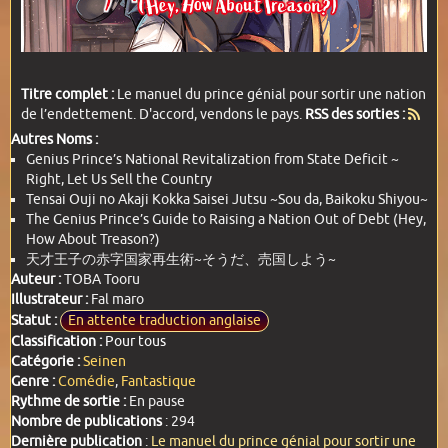
Titre complet :
Le manuel du prince génial pour sortir une nation
de l’endettement. D'accord, vendons le pays.
RSS des sorties :
Autres Noms :
Genius Prince’s National Revitalization from State Deficit ~
Right, Let Us Sell the Country
Tensai Ouji no Akaji Kokka Saisei Jutsu ~Sou da, Baikoku Shiyou~
The Genius Prince’s Guide to Raising a Nation Out of Debt (Hey,
How About Treason?)
天才王子の赤字国家再生術~そうだ、売国しよう~
Auteur :
TOBA Tooru
Illustrateur :
Fal maro
Statut :
En attente traduction anglaise
Classification :
Pour tous
Catégorie :
Seinen
Genre :
Comédie
,
Fantastique
Rythme de sortie :
En pause
Nombre de publications
: 294
Dernière publication
:
Le manuel du prince génial pour sortir une