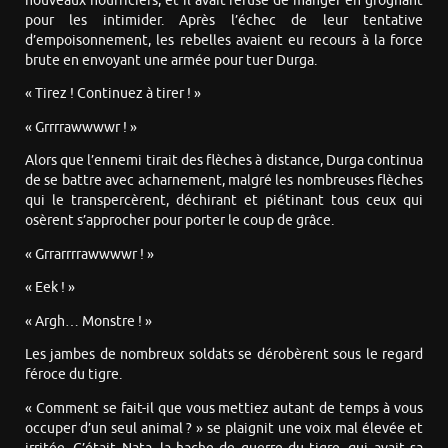
nouveaux nourriciers, et il avait refusé de manger en grognant
pour les intimider. Après l’échec de leur tentative
d’empoisonnement, les rebelles avaient eu recours à la force
brute en envoyant une armée pour tuer Durga.
« Tirez ! Continuez à tirer ! »
« Grrrrawwwwr ! »
Alors que l’ennemi tirait des flèches à distance, Durga continua
de se battre avec acharnement, malgré les nombreuses flèches
qui le transpercèrent, déchirant et piétinant tous ceux qui
osèrent s’approcher pour porter le coup de grâce.
« Grrarrrrawwwwr ! »
« Eek ! »
« Argh… Monstre ! »
Les jambes de nombreux soldats se dérobèrent sous le regard
féroce du tigre.
« Comment se fait-il que vous mettiez autant de temps à vous
occuper d’un seul animal ? » se plaignit une voix mal élevée et