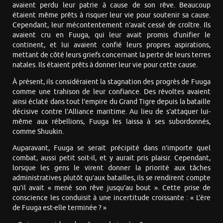
avaient perdu leur patrie à cause de son rêve. Beaucoup
étaient même prêts à risquer leur vie pour soutenir sa cause.
Cependant, leur mécontentement n’avait cessé de croître. Ils
avaient cru en Fuuga, qui leur avait promis d’unifier le
continent, et lui avaient confié leurs propres aspirations,
mettant de côté leurs griefs concernant la perte de leurs terres
natales. Ils étaient prêts à donner leur vie pour cette cause.
À présent, ils considéraient la stagnation des progrès de Fuuga
comme une trahison de leur confiance. Des révoltes avaient
ainsi éclaté dans tout l’empire du Grand Tigre depuis la bataille
décisive contre l’Alliance maritime. Au lieu de s’attaquer lui-
même aux rébellions, Fuuga les laissa à ses subordonnés,
comme Shuukin.
Auparavant, Fuuga se serait précipité dans n’importe quel
combat, aussi petit soit-il, et y aurait pris plaisir. Cependant,
lorsque les gens le virent donner la priorité aux tâches
administratives plutôt qu’aux batailles, ils se rendirent compte
qu’il avait « mené son rêve jusqu’au bout ». Cette prise de
conscience les conduisit à une incertitude croissante : « L’ère
de Fuuga est-elle terminée ? »