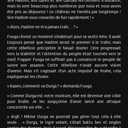
Sire Hashim, Sire Gaten et Sire Gaifuku les tiennent à distance,
mais ils sont beaucoup plus nombreux que nous et nous avons
été pris au dépourvu ! Le château ne tiendra pas longtemps !
Sire Hashim vous conseille de fuir rapidement ! »
« Alors, Hashim ne m’a jamais trahi… ? »
Fuuga choisit un moment inhabituel pour se sentir ému. Il avait
toujours pensé que Hashim serait le premier à le trahir, mais
cette rébellion précipitée le faisait douter. L’ère progressait
vers la stabilité et l’attention du peuple était tournée vers le
nord. Frapper Fuuga ne suffirait pas à convaincre le peuple de
suivre son assassin. Cette rébellion n’avait aucune vision
d’avenir. Mais s’il s’agissait d’un acte impulsif de Krahe, cela
expliquerait les choses.
« Kasen, comment va Durga ? » demanda Fuuga.
« Comme Durga est votre monture, elle est devenue une cible
pour Krahe. Je les soupçonne d’avoir lancé une attaque
concentrée sur elle… »
« Argh ! Même Durga ne pourrait pas gérer tout cela à elle
seule… » Durga, le tigre volant, s’était battu bec et ongles