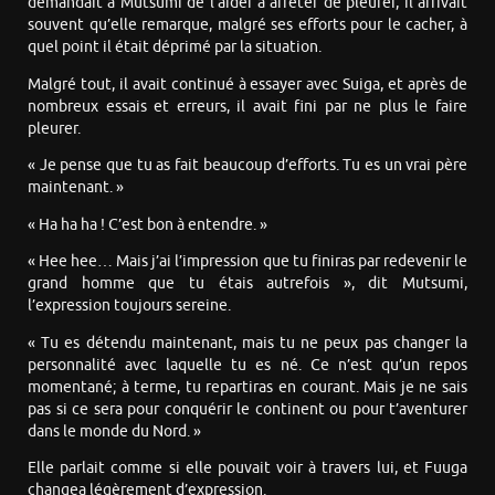
demandait à Mutsumi de l’aider à arrêter de pleurer, il arrivait
souvent qu’elle remarque, malgré ses efforts pour le cacher, à
quel point il était déprimé par la situation.
Malgré tout, il avait continué à essayer avec Suiga, et après de
nombreux essais et erreurs, il avait fini par ne plus le faire
pleurer.
« Je pense que tu as fait beaucoup d’efforts. Tu es un vrai père
maintenant. »
« Ha ha ha ! C’est bon à entendre. »
« Hee hee… Mais j’ai l’impression que tu finiras par redevenir le
grand homme que tu étais autrefois », dit Mutsumi,
l’expression toujours sereine.
« Tu es détendu maintenant, mais tu ne peux pas changer la
personnalité avec laquelle tu es né. Ce n’est qu’un repos
momentané; à terme, tu repartiras en courant. Mais je ne sais
pas si ce sera pour conquérir le continent ou pour t’aventurer
dans le monde du Nord. »
Elle parlait comme si elle pouvait voir à travers lui, et Fuuga
changea légèrement d’expression.