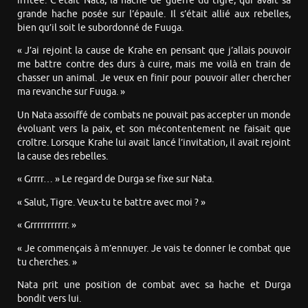
irritée. C’était Nata, la hache de guerre du tigre, qui avait sa
grande hache posée sur l’épaule. Il s’était allié aux rebelles,
bien qu’il soit le subordonné de Fuuga.
« J’ai rejoint la cause de Krahe en pensant que j’allais pouvoir
me battre contre des durs à cuire, mais me voilà en train de
chasser un animal. Je veux en finir pour pouvoir aller chercher
ma revanche sur Fuuga. »
Un Nata assoiffé de combats ne pouvait pas accepter un monde
évoluant vers la paix, et son mécontentement ne faisait que
croître. Lorsque Krahe lui avait lancé l’invitation, il avait rejoint
la cause des rebelles.
« Grrrr… » Le regard de Durga se fixe sur Nata.
« Salut, Tigre. Veux-tu te battre avec moi ? »
« Grrrrrrrrrrr. »
« Je commençais à m’ennuyer. Je vais te donner le combat que
tu cherches. »
Nata prit une position de combat avec sa hache et Durga
bondit vers lui.