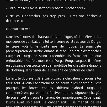
— Même heure, près des écuries du château du Grand Tigre
« Entourez-les ! Ne laissez pas l’ennemi s’échapper ! »
« Ne vous approchez pas trop près ! Tirez vos flèches à
distance ! »
« Grawrrrrrrr !!! »
Dans les écuries du château du Grand Tigre, où l’on élevait les
montures de combat, une lutte intense éclata autour de Durga,
le tigre volant, le partenaire de Fuuga. La principale
préoccupation de Krahe durant sa rébellion était d’empêcher
Fuuga et Durga de s’unir. Ensemble, ils formaient un duo
redoutable. Une fois monté sur Durga, Fuuga surpassait même
en puissance destructrice et en mobilité les chevaliers dragons
de Nothung, sans parler de la cavalerie de griffons de Krahe.
En fait, le duo avait déjà tué plusieurs chevaliers dragons à lui
tout seul. Aucun encerclement ne pouvait les contenir. C’est
pourquoi les forces rebelles ciblèrent d’abord Durga. Ils
commencèrent par éliminer furtivement les soigneurs chargés
de son entretien, puis tentèrent de l’empoisonner. Cependant,
Durga avait soit senti le danger, soit il se méfiait de ses