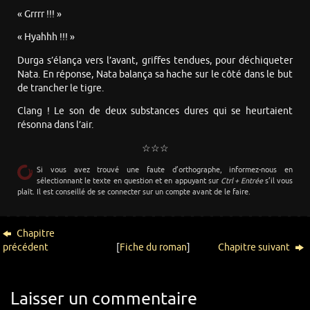
« Grrrr !!! »
« Hyahhh !!! »
Durga s’élança vers l’avant, griffes tendues, pour déchiqueter
Nata. En réponse, Nata balança sa hache sur le côté dans le but
de trancher le tigre.
Clang ! Le son de deux substances dures qui se heurtaient
résonna dans l’air.
☆☆☆
Si vous avez trouvé une faute d’orthographe, informez-nous en
sélectionnant le texte en question et en appuyant sur
Ctrl + Entrée
s’il vous
plaît. Il est conseillé de se connecter sur un compte avant de le faire.
Chapitre
précédent
[
Fiche du roman
]
Chapitre suivant
Laisser un commentaire