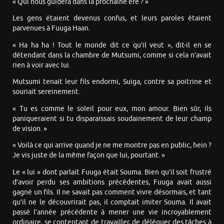
« Qui nous guidera dans la prochaine ère ? »
Les gens étaient devenus confus, et leurs paroles étaient
parvenues à Fuuga Haan.
« Ha ha ha ! Tout le monde dit ce qu’il veut », dit-il en se
détendant dans la chambre de Mutsumi, comme si cela n’avait
rien à voir avec lui.
Mutsumi tenait leur fils endormi, Suiga, contre sa poitrine et
souriait sereinement.
« Tu es comme le soleil pour eux, mon amour. Bien sûr, ils
paniqueraient si tu disparaissais soudainement de leur champ
de vision. »
« Voilà ce qui arrive quand je ne me montre pas en public, hein ?
Je vis juste de la même façon que lui, pourtant. »
Le « lui » dont parlait Fuuga était Souma. Bien qu’il soit frustré
d’avoir perdu ses ambitions précédentes, Fuuga avait aussi
gagné un fils. Il ne savait pas comment vivre désormais, et tant
qu’il ne le découvrirait pas, il comptait imiter Souma. Il avait
passé l’année précédente à mener une vie incroyablement
ordinaire, se contentant de travailler, de déléguer des tâches à