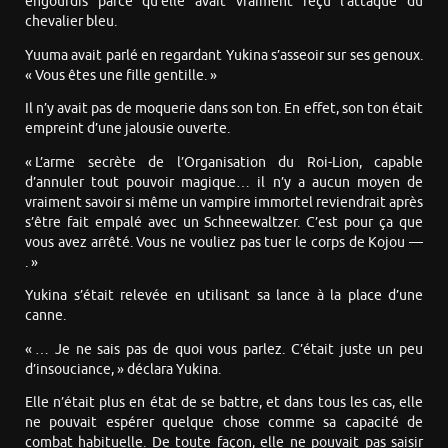
engourdis parce qu’elle avait vraiment reçu l’attaque du
chevalier bleu.
Yuuma avait parlé en regardant Yukina s’asseoir sur ses genoux.
« Vous êtes une fille gentille. »
Il n’y avait pas de moquerie dans son ton. En effet, son ton était
empreint d’une jalousie ouverte.
« L’arme secrète de l’Organisation du Roi-Lion, capable
d’annuler tout pouvoir magique… il n’y a aucun moyen de
vraiment savoir si même un vampire immortel reviendrait après
s’être fait empalé avec un Schneewaltzer. C’est pour ça que
vous avez arrêté. Vous ne vouliez pas tuer le corps de Kojou —
. »
Yukina s’était relevée en utilisant sa lance à la place d’une
canne.
« … Je ne sais pas de quoi vous parlez. C’était juste un peu
d’insouciance, » déclara Yukina.
Elle n’était plus en état de se battre, et dans tous les cas, elle
ne pouvait espérer quelque chose comme sa capacité de
combat habituelle. De toute façon, elle ne pouvait pas saisir