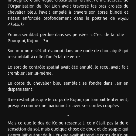
Imprégnée d’une vague d’oscillation divine, l’arme secrète de
l’Organisation du Roi Lion avait traversé les bras croisés du
chevalier bleu, l’avait empalé à travers son torse blindé et
s’était enfoncée profondément dans la poitrine de
Kojou
Akatsuki
.
Yuuma semblait perdue dans ses pensées. « C’est de la folie…
Pourquoi, Kojou… ? »
Son murmure s’était évanoui dans une onde de choc aiguë qui
ressemblait à celle d’un éclat de verre.
Le sort de contrôle spatial avait été annulé, le recul avait fait
trembler l’air lui-même.
Le corps du chevalier bleu semblait se fondre dans l’air en
disparaissant.
Il ne restait plus que le corps de Kojou, qui tombait lentement,
presque comme une marionnette avec ses cordes coupées.
*
Mais ce que le dos de Kojou ressentait, ce n’était pas la dure
sensation du sol, mais quelque chose de doux et de souple qui
s’enroulait autour de lui. Yukina avait attrapé le corps de Kojou