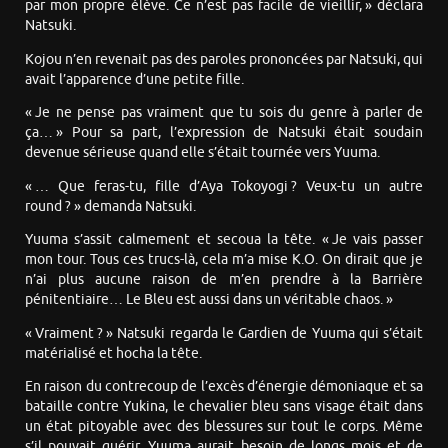
par mon propre élève. Ce n’est pas facile de vieillir, » déclara
Natsuki.
Kojou n’en revenait pas des paroles prononcées par Natsuki, qui
avait l’apparence d’une petite fille.
« Je ne pense pas vraiment que tu sois du genre à parler de
ça… » Pour sa part, l’expression de Natsuki était soudain
devenue sérieuse quand elle s’était tournée vers Yuuma.
« … Que feras-tu, fille d’Aya Tokoyogi ? Veux-tu un autre
round ? » demanda Natsuki.
Yuuma s’assit calmement et secoua la tête. « Je vais passer
mon tour. Tous ces trucs-là, cela m’a mise K.O. On dirait que je
n’ai plus aucune raison de m’en prendre à la Barrière
pénitentiaire… Le Bleu est aussi dans un véritable chaos. »
« Vraiment ? » Natsuki regarda le Gardien de Yuuma qui s’était
matérialisé et hocha la tête.
En raison du contrecoup de l’excès d’énergie démoniaque et sa
bataille contre Yukina, le chevalier bleu sans visage était dans
un état pitoyable avec des blessures sur tout le corps. Même
s’il pouvait guérir, Yuuma aurait besoin de longs mois et de