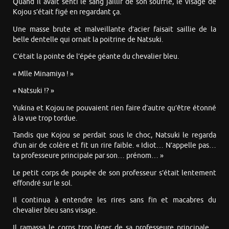
Quand il avait senti le sang jaillir de son souffle, le visage de
Kojou s’était figé en regardant ça.
Une masse brute et malveillante d’acier faisait saillie de la
belle dentelle qui ornait la poitrine de Natsuki.
C’était la pointe de l’épée géante du chevalier bleu.
« Mlle Minamiya ! »
« Natsuki !? »
Yukina et Kojou ne pouvaient rien faire d’autre qu’être étonné
à la vue trop tordue.
Tandis que Kojou se perdait sous le choc, Natsuki le regarda
d’un air de colère et fit un rire faible. « Idiot… N’appelle pas…
ta professeure principale par son… prénom… »
Le petit corps de poupée de son professeur s’était lentement
effondré sur le sol.
Il continua à entendre les rires sans fin et macabres du
chevalier bleu sans visage.
Il ramassa le corps trop léger de sa professeure principale…