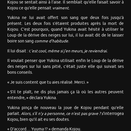
Kojou se sentait ainsi à l’aise. Il semblait qu’elle faisait savoir à
Kojou ce qu’elle pensait
vraiment.
Yukina ne lui avait offert son sang que deux fois jusqu’à
présent. Les deux fois s’étaient produites après la mort de
Kojou. C’est pourquoi, quand Yukina avait hésité à utiliser le
Loup de la dérive des neiges sur lui, il lui avait dit de le laisser
boire son sang
comme d’habitude
.
Il lui disait : c
’est cool, même si j’en meurs, je reviendrai.
Il voulait penser que Yukina utilisait enfin le Loup de la dérive
des neiges sur lui sans pitié, c’était juste elle qui suivait ses
bons conseils.
« Je suis content que tu aies réalisé. Merci. »
« S’il te plaît, ne dis plus jamais ça là où les autres peuvent
entendre, » déclara Yukina.
Yukina pinça de nouveau la joue de Kojou pendant qu’elle
parlait.
Alors, s’il n’y a personne, ce n’est pas grave ? s
'interrogea
Kojou, bien qu’il ait eu ses doutes.
« D’accord… Yuuma !? » demanda Kojou.