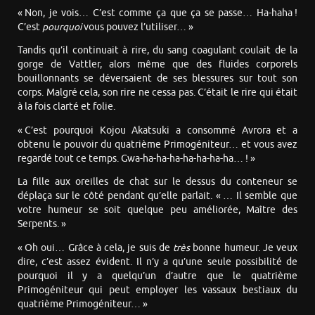
« Non, je vois… C’est comme ça que ça se passe… Ha-haha !
C’est
pourquoi
vous pouvez l’utiliser… »
Tandis qu’il continuait à rire, du sang coagulant coulait de la
gorge de Vattler, alors même que des fluides corporels
bouillonnants se déversaient de ses blessures sur tout son
corps. Malgré cela, son rire ne cessa pas. C’était le rire qui était
à la fois clarté et folie.
« C’est pourquoi Kojou Akatsuki a consommé Avrora et a
obtenu le pouvoir du quatrième Primogéniteur… et vous avez
regardé tout ce temps. Gwa-ha-ha-ha-ha-ha-ha-ha… ! »
La fille aux oreilles de chat sur le dessus du conteneur se
déplaça sur le côté pendant qu’elle parlait. « … Il semble que
votre humeur se soit quelque peu améliorée, Maître des
Serpents. »
« Oh oui… Grâce à cela, je suis de
très
bonne humeur. Je veux
dire, c’est assez évident. Il n’y a qu’une seule possibilité de
pourquoi il y a quelqu’un d’autre que le quatrième
Primogéniteur qui peut employer les vassaux bestiaux du
quatrième Primogéniteur… »