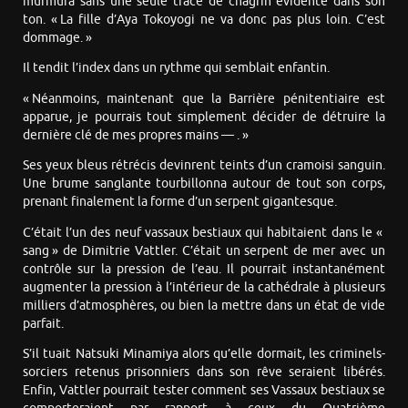
murmura sans une seule trace de chagrin évidente dans son
ton. « La fille d’Aya Tokoyogi ne va donc pas plus loin. C’est
dommage. »
Il tendit l’index dans un rythme qui semblait enfantin.
« Néanmoins, maintenant que la Barrière pénitentiaire est
apparue, je pourrais tout simplement décider de détruire la
dernière clé de mes propres mains — . »
Ses yeux bleus rétrécis devinrent teints d’un cramoisi sanguin.
Une brume sanglante tourbillonna autour de tout son corps,
prenant finalement la forme d’un serpent gigantesque.
C’était l’un des neuf vassaux bestiaux qui habitaient dans le «
sang » de Dimitrie Vattler. C’était un serpent de mer avec un
contrôle sur la pression de l’eau. Il pourrait instantanément
augmenter la pression à l’intérieur de la cathédrale à plusieurs
milliers d’atmosphères, ou bien la mettre dans un état de vide
parfait.
S’il tuait Natsuki Minamiya alors qu’elle dormait, les criminels-
sorciers retenus prisonniers dans son rêve seraient libérés.
Enfin, Vattler pourrait tester comment ses Vassaux bestiaux se