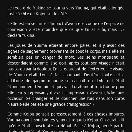
Le regard de Yukina se tourna vers Yuuma, qui était allongée
juste à côté de Kojou sur le côté.
« Elle est en sécurité. L’impact d’avoir été coupé de l’espace de
connexion a été moindre que ce que tu as subi, mais…, »
déclara Yukina.
Les joues de Yuuma étaient encore pâles, et il y avait des
signes de saignement provenant de tout le corps, mais elle ne
semblait pas en danger de mort. Ses seins montaient et
descendaient comme il se doit, après tout, son visage n’était
pas tordu par la douleur. En la regardant de l’extérieur, le visage
de Yuuma était tout à fait charmant. Derrière toute cette
attitude de garçon manqué se cachait un style qui était
étonnamment féminin et qui avait totalement fonctionné pour
elle. En y repensant, il avait l’impression d’avoir gâché une
occasion. Se changer et se doucher une fois dans son corps
n’aurait-elle pas été une grande transgression ?
Comme Kojou pensait paresseusement à ces choses impures,
Yuuma ouvrit soudain les yeux et regarda Kojou. On aurait dit
qu’elle était consciente au début. Face à Kojou, bercé par le
timing inquiétant, Yuuma murmura d’un ton plat. « … On dirait