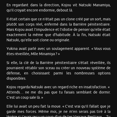
En regardant dans la direction, Kojou vit Natsuki Manamiya,
qu’il croyait encore endormie, debout là.
Il était certain que ce n’était pas un clone créé par un sort, mais
plutôt son corps réel, enfermé dans la Barrière pénitentiaire.
Mais Kojou avait l’impudence et l’idiotie de penser qu’elle était
exactement la même que d’habitude. À la fin, Natsuki était
Natsuki, qu’elle soit clone ou originale.
Yukina avait parlé avec un soulagement apparent. « Vous vous
êtes réveillée, Mlle Minamiya ? »
Si elle, la clé de la Barrière pénitentiaire s’était réveillée, ils
pourraient rétablir son sceau ou créer un nouveau système de
défense, en choisissant parmi les nombreuses options
disponibles.
Kojou regarda Natsuki avec un regard riche en insatisfaction. «
Attends… ne me dis pas que tu faisais semblant de dormir.
C’est un coup sale là. »
Elle lui avait un peu fait la moue. « C’est vrai qu’il fallait que je
garde mes forces. Même moi, je ne m’en serais pas tiré à la
légère si j’avais reçu un coup d’un de tes Vassaux Bestiaux… Tu