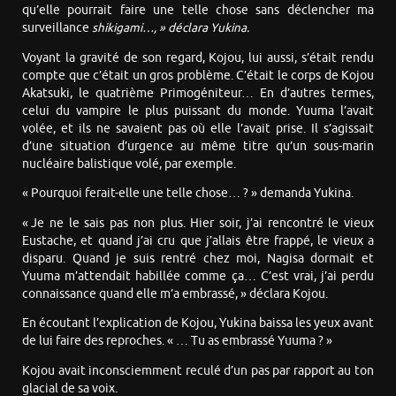
qu’elle pourrait faire une telle chose sans déclencher ma
surveillance
shikigami…
, »
déclara Yukina.
Voyant la gravité de son regard, Kojou, lui aussi, s’était rendu
compte que c’était un gros problème. C’était le corps de Kojou
Akatsuki, le quatrième Primogéniteur… En d’autres termes,
celui du vampire le plus puissant du monde. Yuuma l’avait
volée, et ils ne savaient pas où elle l’avait prise. Il s’agissait
d’une situation d’urgence au même titre qu’un sous-marin
nucléaire balistique volé, par exemple.
« Pourquoi ferait-elle une telle chose… ? » demanda Yukina.
« Je ne le sais pas non plus. Hier soir, j’ai rencontré le vieux
Eustache, et quand j’ai cru que j’allais être frappé, le vieux a
disparu. Quand je suis rentré chez moi, Nagisa dormait et
Yuuma m’attendait habillée comme ça… C’est vrai, j’ai perdu
connaissance quand elle m’a embrassé, » déclara Kojou.
En écoutant l’explication de Kojou, Yukina baissa les yeux avant
de lui faire des reproches. « … Tu as embrassé Yuuma ? »
Kojou avait inconsciemment reculé d’un pas par rapport au ton
glacial de sa voix.