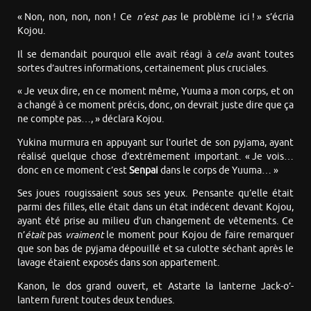
« Non, non, non, non ! Ce
n’est pas
le problème ici ! » s’écria
Kojou.
Il se demandait pourquoi elle avait réagi à
cela
avant toutes
sortes d’autres informations, certainement plus cruciales.
« Je veux dire, en ce moment même, Yuuma a mon corps, et on
a changé à ce moment précis, donc, on devrait juste dire que ça
ne compte pas…, » déclara Kojou.
Yukina murmura en appuyant sur l’ourlet de son pyjama, ayant
réalisé quelque chose d’extrêmement important. « Je vois…
donc en ce moment c’est
Senpai
dans le corps de Yuuma… »
Ses joues rougissaient sous ses yeux. Pensante qu’elle était
parmi des filles, elle était dans un état indécent devant Kojou,
ayant été prise au milieu d’un changement de vêtements. Ce
n’
était
pas
vraiment
le moment pour Kojou de faire remarquer
que son bas de pyjama dépouillé et sa culotte séchant après le
lavage étaient exposés dans son appartement.
Kanon, le dos grand ouvert, et Astarte la lanterne Jack-o’-
lantern furent toutes deux tendues.