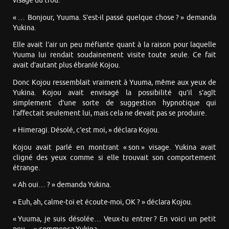
visage du trou.
« … Bonjour, Yuuma. S’est-il passé quelque chose ? » demanda
Yukina.
Elle avait l’air un peu méfiante quant à la raison pour laquelle
Yuuma lui rendait soudainement visite toute seule. Ce fait
avait d’autant plus ébranlé Kojou.
Donc Kojou ressemblait vraiment à Yuuma, même aux yeux de
Yukina. Kojou avait envisagé la possibilité qu’il s’agît
simplement d’une sorte de suggestion hypnotique qui
l’affectait seulement lui, mais cela ne devait pas se produire.
« Himeragi. Désolé, c’est moi, » déclara Kojou.
Kojou avait parlé en montrant « son » visage. Yukina avait
cligné des yeux comme si elle trouvait son comportement
étrange.
« Ah oui… ? » demanda Yukina.
« Euh, ah, calme-toi et écoute-moi, OK ? » déclara Kojou.
« Yuuma, je suis désolée… Veux-tu entrer ? En voici un petit