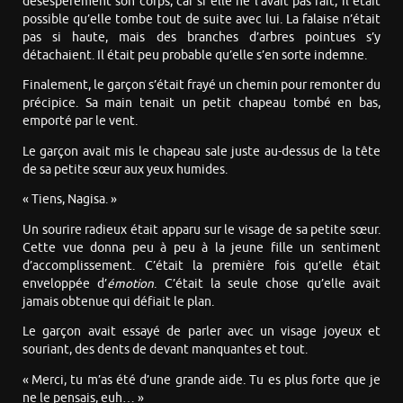
désespérément son corps, car si elle ne l’avait pas fait, il était
possible qu’elle tombe tout de suite avec lui. La falaise n’était
pas si haute, mais des branches d’arbres pointues s’y
détachaient. Il était peu probable qu’elle s’en sorte indemne.
Finalement, le garçon s’était frayé un chemin pour remonter du
précipice. Sa main tenait un petit chapeau tombé en bas,
emporté par le vent.
Le garçon avait mis le chapeau sale juste au-dessus de la tête
de sa petite sœur aux yeux humides.
« Tiens, Nagisa. »
Un sourire radieux était apparu sur le visage de sa petite sœur.
Cette vue donna peu à peu à la jeune fille un sentiment
d’accomplissement. C’était la première fois qu’elle était
enveloppée d’
émotion
. C’était la seule chose qu’elle avait
jamais obtenue qui défiait le plan.
Le garçon avait essayé de parler avec un visage joyeux et
souriant, des dents de devant manquantes et tout.
« Merci, tu m’as été d’une grande aide. Tu es plus forte que je
ne le pensais, euh… »