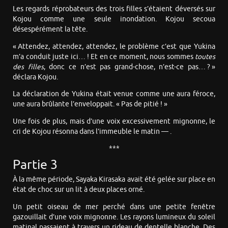
Les regards réprobateurs des trois filles s’étaient déversés sur
Kojou comme une seule inondation. Kojou secoua
désespérément la tête.
« Attendez, attendez, attendez, le problème c’est que Yukina
m’a conduit juste ici… ! Et en ce moment, nous sommes
toutes
des filles
, donc ce n’est pas grand-chose, n’est-ce pas… ? »
déclara Kojou.
La déclaration de Yukina était venue comme une aura féroce,
une aura brûlante l’enveloppait. « Pas de pitié ! »
Une fois de plus, mais d’une voix excessivement mignonne, le
cri de Kojou résonna dans l’immeuble le matin — .
***
Partie 3
À la même période, Sayaka Kirasaka avait été gelée sur place en
état de choc sur un lit à deux places orné.
Un petit oiseau de mer perché dans une petite fenêtre
gazouillait d’une voix mignonne. Les rayons lumineux du soleil
matinal passaient à travers un rideau de dentelle blanche. Des