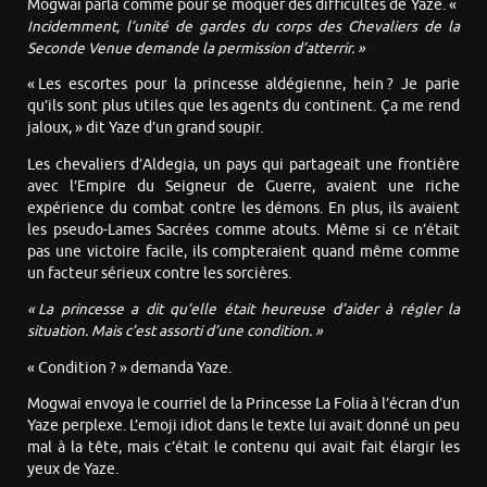
Mogwai parla comme pour se moquer des difficultés de Yaze. «
Incidemment, l’unité de gardes du corps des Chevaliers d
e la
Second
e
Venue
demande la permission d’atterrir. »
« Les escortes pour la princesse aldégienne, hein ? Je parie
qu’ils sont plus utiles que les agents du continent. Ça me rend
jaloux, » dit Yaze d’un grand soupir.
Les chevaliers d’Aldegia, un pays qui partageait une frontière
avec l’Empire du Seigneur de Guerre, avaient une riche
expérience du combat contre les démons. En plus, ils avaient
les pseudo-Lames Sacrées comme atouts. Même si ce n’était
pas une victoire facile, ils compteraient quand même comme
un facteur sérieux contre les sorcières.
« La princesse a dit qu’elle était heureuse d’aider à régler la
situation. Mais
c’
est assorti d’une condition. »
« Condition ? » demanda Yaze.
Mogwai envoya le courriel de la Princesse La Folia à l’écran d’un
Yaze perplexe. L’emoji idiot dans le texte lui avait donné un peu
mal à la tête, mais c’était le contenu qui avait fait élargir les
yeux de Yaze.