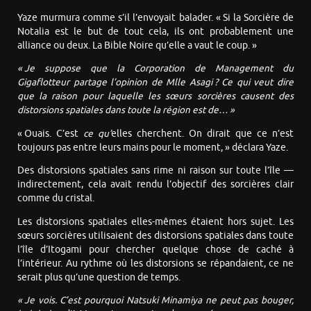
Yaze murmura comme s’il l’envoyait balader. « Si la Sorcière de
Notalia est le but de tout cela, ils ont probablement une
alliance ou deux. La Bible Noire qu’elle a vaut le coup. »
«
Je suppose que l
a Corporation
de
Management
du
Gigaflotteur
partage l’opinion de Mlle Asagi ? Ce qui veut dire
que la raison pour laquelle les sœurs sorcières causent des
distorsions spatiales dans toute la région est de… »
« Ouais. C’est
ce qu’
elles cherchent. On dirait que ce n’est
toujours pas entre leurs mains pour le moment, » déclara Yaze.
Des distorsions spatiales sans rime ni raison sur toute l’île —
indirectement, cela avait rendu l’objectif des sorcières clair
comme du cristal.
Les distorsions spatiales elles-mêmes étaient hors sujet. Les
sœurs sorcières utilisaient des distorsions spatiales dans toute
l’île d’Itogami pour chercher quelque chose de caché à
l’intérieur. Au rythme où les distorsions se répandaient, ce ne
serait plus qu’une question de temps.
« Je vois. C’est pourquoi Natsuki Minamiya ne peut pas bouger,