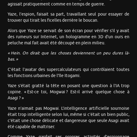
agissait pratiquement comme en temps de guerre.
Yaze, l’espion, faisait sa part, travaillant seul pour essayer de
trouver qui tirait les ficelles derrière le boucan.
Alors que Yaze se servait de son écran pour vérifier s’il y avait
des rumeurs sur Internet, un hologramme en 3D d’un ours en
peluche mal fait avait été découpé en plein milieu.
«
Hein
. On dirait que les choses deviennent un peu dures là-
bas. »
C’était l’avatar des supercalculateurs qui contrôlaient toutes
les fonctions urbaines de l’île Itogami.
Yaze s’était gratté la tête en posant une question à l’IA trop
copine. « Est-ce toi, Mogwai ? Est-il arrivé quelque chose à
Asagi ? »
Yaze n’aimait pas Mogwai. L’intelligence artificielle sournoise
était trop intelligente selon lui, même si c’était un bien public,
c’était une chose délicate et dangereuse que seule Asagi avait
été capable de maîtriser.
Comme Yaze gardait ses propres activités d’espionnage