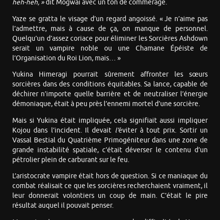
heh-heh, »
dit Mogwai avec un ton de commérage.
Yaze se gratta le visage d’un regard angoissé. « Je n’aime pas
l’admettre, mais à cause de ça, on manque de personnel.
Quelqu’un d’assez coriace pour éliminer les Sorcières Ashdown
serait un vampire noble ou une Chamane Épéiste de
l’Organisation du Roi Lion, mais… »
Yukina Himeragi pourrait sûrement affronter les sœurs
sorcières dans des conditions équitables. Sa lance, capable de
déchirer n’importe quelle barrière et de neutraliser l’énergie
démoniaque, était à peu près l’ennemi mortel d’une sorcière.
Mais si Yukina était impliquée, cela signifiait aussi impliquer
Kojou dans l’incident. Il devait
l’
éviter à tout prix. Sortir un
Vassal Bestial du Quatrième Primogéniteur dans une zone de
grande instabilité spatiale, c’était déverser le contenu d’un
pétrolier plein de carburant sur le feu.
L’aristocrate vampire était hors de question. Si ce maniaque du
combat réalisait ce que les sorcières recherchaient vraiment, il
leur donnerait volontiers un coup de main. C’était le pire
résultat auquel il pouvait penser.