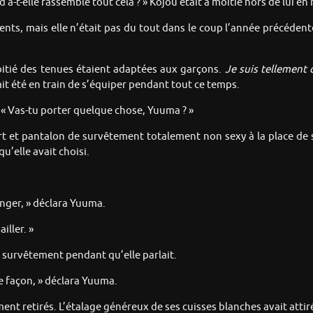
a-t-elle rassemblé tout cela ? » Kojou était à moitié hors de lui e
ts, mais elle n’était pas du tout dans le coup l’année précédente.
oitié des tenues étaient adaptées aux garçons.
Je suis tellement 
ait été en train de s’équiper pendant tout ce temps.
. « Vas-tu porter quelque chose, Yuuma ? »
et pantalon de survêtement totalement non sexy à la place de s
qu’elle avait choisi.
anger, » déclara Yuuma.
iller. »
 survêtement pendant qu’elle parlait.
e façon, » déclara Yuuma.
ment retirés. L’étalage généreux de ses cuisses blanches avait attir