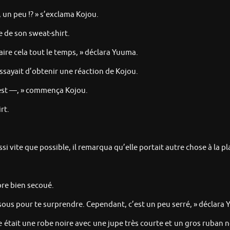
n peu !? » s’exclama Kojou.
e de son sweat-shirt.
aire cela tout le temps, » déclara Yuuma.
 essayait d’obtenir une réaction de Kojou.
 est —, » commença Kojou.
rt.
i vite que possible, il remarqua qu’elle portait autre chose à la p
re bien secoué.
dessous pour te surprendre. Cependant, c’est un peu serré, » déclara
e était une robe noire avec une jupe très courte et un gros ruban no