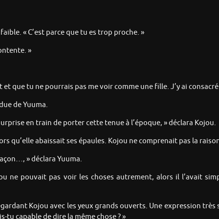
aible. « C’est parce que tu es trop proche. »
ontente. »
t que tu ne pourrais pas me voir comme une fille. J’y ai consacré p
endue de Yuuma.
surprise en train de porter cette tenue à l’époque, » déclara Kojou.
rs qu’elle abaissait ses épaules. Kojou ne comprenait pas la raison
 façon…, » déclara Yuuma.
ojou ne pouvait pas voir les choses autrement, alors il l’avait si
dant Kojou avec les yeux grands ouverts. Une expression très solita
is-tu capable de dire la même chose ? »