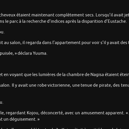
s cheveux étaient maintenant complètement secs. Lorsqu’il avait jeté 
ns le parc à la recherche d’indices après la disparition d’Eustache.
ou.
 au salon, il regarda dans l’appartement pour voir s’il y avait des 
épuisée, » déclara Yuuma.
et en voyant que les lumières de la chambre de Nagisa étaient étei
lon. Il y avait une robe victorienne, une tenue de pirate, des tenu
u.
role, regardant Kojou, déconcerté, avec un amusement apparent. 
ent un déguisement. »