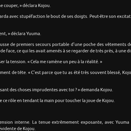
 couper, » déclara Kojou.
da avec stupéfaction le bout de ses doigts. Peut-être son excitati
ent, » déclara Yuuma.
ousse de premiers secours portable d’une poche des vêtements de s
 de face, ce qui les avait amenés à se regarder de très près, à une d
r la tension. « Cela me ramène un peu à la réalité. »
nt de tête. « C’est parce que tu as été très souvent blessé, Koj
faisant des choses imprudentes avec toi ? » demanda Kojou.
 ce rôle en tendant la main pour toucher la joue de Kojou.
hension interne. La tenue extrêmement exposante, avec Yuuma 
 évidente de Kojou.