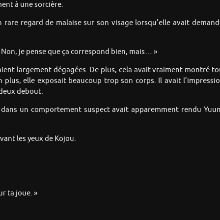
ment à une sorcière.
 rare regard de malaise sur son visage lorsqu’elle avait demandé
 Non, je pense que ça correspond bien, mais… »
ient largement dégagées. De plus, cela avait vraiment montré toute
 plus, elle exposait beaucoup trop son corps. Il avait l’impressi
x deux debout.
er dans un comportement suspect avait apparemment rendu Yuuma 
vant les yeux de Kojou.
r ta joue. »