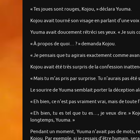
« Tes joues sont rouges, Kojou, » déclara Yuuma.
Kojou avait tourné son visage en parlant d’une voix f
Yuuma avait doucement rétréci ses yeux. « Je suis c
« À propos de quoi… ? » demanda Kojou.
« Je pensais que tu agirais exactement comme avant e
Kojou avait été très surpris de la confession inatt
« Mais tu m’as pris par surprise. Tu n’aurais pas été 
Le sourire de Yuuma semblait porter la déception alo
« Eh bien, ce n’est pas vraiment vrai, mais de toute
« Eh bien, tu es tel que tu es…, je veux dire. » K
longtemps, Yuuma. »
Pendant un moment, Yuuma n’avait pas de mots, regar
Kojou. Par exemple, si je cessais d’être humain, sera