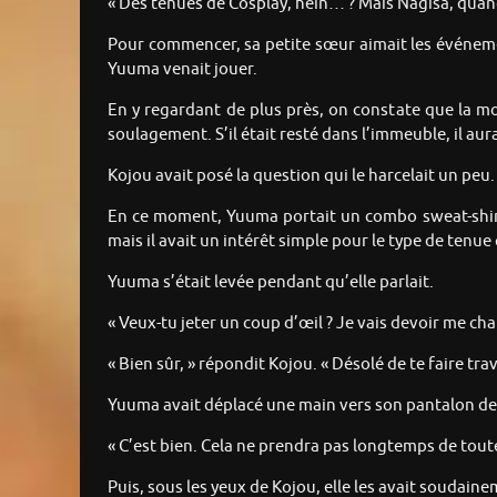
« Des tenues de Cosplay, hein… ? Mais Nagisa, quand 
Pour commencer, sa petite sœur aimait les événemen
Yuuma venait jouer.
En y regardant de plus près, on constate que la m
soulagement. S’il était resté dans l’immeuble, il aur
Kojou avait posé la question qui le harcelait un peu
En ce moment, Yuuma portait un combo sweat-shirt 
mais il avait un intérêt simple pour le type de tenue 
Yuuma s’était levée pendant qu’elle parlait.
« Veux-tu jeter un coup d’œil ? Je vais devoir me ch
« Bien sûr, » répondit Kojou. « Désolé de te faire trava
Yuuma avait déplacé une main vers son pantalon de
« C’est bien. Cela ne prendra pas longtemps de tout
Puis, sous les yeux de Kojou, elle les avait soudaine