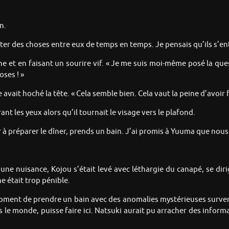
n.
choter des choses entre eux de temps en temps. Je pensais qu’ils s’e
ne et en faisant un sourire vif. « Je me suis moi-même posé la que
oses ! »
ait hoché la tête. « Cela semble bien. Cela vaut la peine d’avoir f
ant les yeux alors qu’il tournait le visage vers le plafond.
er à préparer le dîner, prends un bain. J’ai promis à Yuuma que nou
d’une nuisance, Kojou s’était levé avec léthargie du canapé, se di
e était trop pénible.
 moment de prendre un bain avec des anomalies mystérieuses survenan
e monde, puisse faire ici. Natsuki aurait pu arracher des informati