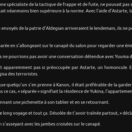
e spécialiste de la tactique de frappe et de fuite, ne pouvait pas s
ait néanmoins bien supérieure à la norme. Avec l’aide d’Astarte, 
 envoyés de la patrie d’Aldegian arriveraient le lendemain, ils ne 
ée en s’allongeant sur le canapé du salon pour regarder une émiss
s ne pourrions pas avoir une conversation détendue avec Yuuma de
t apparemment pas si préoccupée par Astarte, un homoncule. El
isa des terroristes.
que quelqu’un s’en prenne à Kanon, il était préférable de la garde
 cas, « séparée » signifiait la résidence de Yukina, l’appartement
nnant une pichenette à son tablier et en se retournant.
e long voyage et tout ça. Désolée de t’avoir traînée partout, » décl
 s’asseyant avec les jambes croisées sur le canapé.