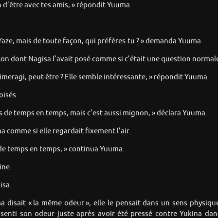
n d’être avec tes amis, » répondit Yuuma.
s Yaze, mais de toute façon, qui préfères-tu ? » demanda Yuuma.
çon dont Nagisa l’avait posé comme si c’était une question normal
. Himeragi, peut-être ? Elle semble intéressante, » répondit Yuuma.
oisés.
s de temps en temps, mais c’est aussi mignon, » déclara Yuuma.
 comme si elle regardait fixement l’air.
de temps en temps, » continua Yuuma.
ine.
isa.
disait « la même odeur », elle le pensait dans un sens physique.
re senti son odeur juste après avoir été pressé contre Yukina d