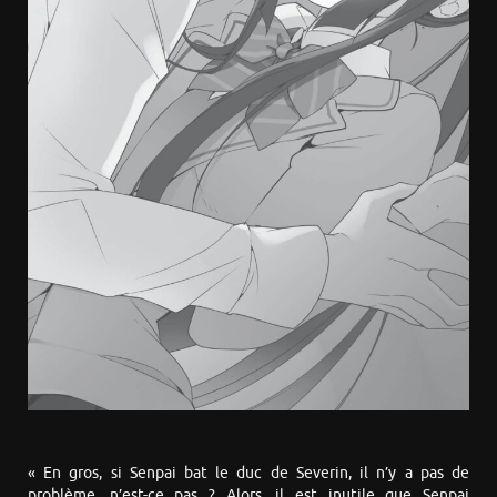
« En gros, si Senpai bat le duc de Severin, il n’y a pas de
problème, n’est-ce pas ? Alors, il est inutile que Senpai