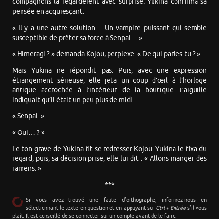
compagnons la regardèrent avec surprise. Yukina confirma sa
pensée en acquiesçant.
« Il y a une autre solution… Un vampire puissant qui semble
susceptible de prêter sa force à Senpai… »
« Himeragi ? » demanda Kojou, perplexe. « De qui parles-tu ? »
Mais Yukina ne répondit pas. Puis, avec une expression
étrangement sérieuse, elle jeta un coup d’œil à l’horloge
antique accrochée à l’intérieur de la boutique. L’aiguille
indiquait qu’il était un peu plus de midi.
« Senpai. »
« Oui… ? »
Le ton grave de Yukina fit se redresser Kojou. Yukina le fixa du
regard, puis, sa décision prise, elle lui dit : « Allons manger des
ramens. »
***
Si vous avez trouvé une faute d’orthographe, informez-nous en
sélectionnant le texte en question et en appuyant sur
Ctrl + Entrée
s’il vous
plaît. Il est conseillé de se connecter sur un compte avant de le faire.