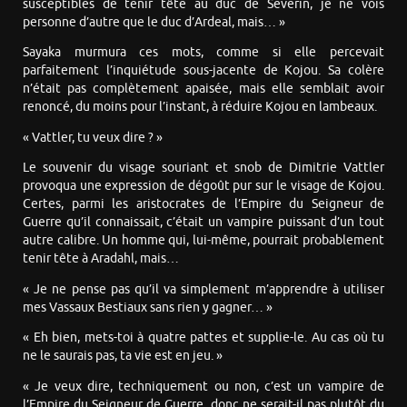
susceptibles de tenir tête au duc de Severin, je ne vois
personne d’autre que le duc d’Ardeal, mais… »
Sayaka murmura ces mots, comme si elle percevait
parfaitement l’inquiétude sous-jacente de Kojou. Sa colère
n’était pas complètement apaisée, mais elle semblait avoir
renoncé, du moins pour l’instant, à réduire Kojou en lambeaux.
« Vattler, tu veux dire ? »
Le souvenir du visage souriant et snob de Dimitrie Vattler
provoqua une expression de dégoût pur sur le visage de Kojou.
Certes, parmi les aristocrates de l’Empire du Seigneur de
Guerre qu’il connaissait, c’était un vampire puissant d’un tout
autre calibre. Un homme qui, lui-même, pourrait probablement
tenir tête à Aradahl, mais…
« Je ne pense pas qu’il va simplement m’apprendre à utiliser
mes Vassaux Bestiaux sans rien y gagner… »
« Eh bien, mets-toi à quatre pattes et supplie-le. Au cas où tu
ne le saurais pas, ta vie est en jeu. »
« Je veux dire, techniquement ou non, c’est un vampire de
l’Empire du Seigneur de Guerre, donc ne serait-il pas plutôt du