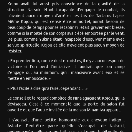
Kojou avait lui aussi pris conscience de la gravité de la
situation. Natsuki étant incapable d’engager le combat, ils
n’avaient aucun moyen d’arrêter les tirs de Tartarus Lapse.
Même Kojou, qui est censé être immortel, aurait besoin de
beaucoup de temps pour se rétablir s’il était gravement blessé,
comme si la moitié de son corps avait été emportée par le vent.
De plus, comme Yukina était incapable d’esquiver même avec
sa vue spirituelle, Kojou et elle n’avaient plus aucun moyen de
résister.
« En premier lieu, contre des terroristes, il n’y a aucun espoir de
victoire si l’on perd l’initiative. Il faudrait que ton camp
s’engage ou, au minimum, qu’il manœuvre avant eux et se
mette en embuscade. »
« Plus facile à dire qu’à faire, cependant… »
Le conseil et le regard complice de Nina agaçaient Kojou, qui la
dévisagea. C’est à ce moment-là que la porte du salon fut
ouverte et que l’autre invitée de la maison Minamiya apparut.
Il s’agissait d’une petite homoncule aux cheveux indigo :
Astarte. Peut-être parce qu’elle s’occupait de Natsuki,
endommagée, elle ne portait pas sa tenue habituelle de