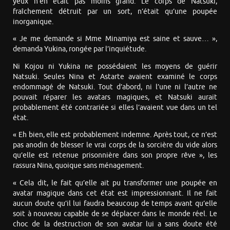
yeux n’en était pas moins grand. Le corps de Natsuki,
fraîchement détruit par un sort, n’était qu’une poupée
inorganique.
« Je me demande si Mme Minamiya est saine et sauve… »,
demanda Yukina, rongée par l’inquiétude.
Ni Kojou ni Yukina ne possédaient les moyens de guérir
Natsuki. Seules Nina et Astarte avaient examiné le corps
endommagé de Natsuki. Tout d’abord, ni l’une ni l’autre ne
pouvait réparer les avatars magiques, et Natsuki aurait
probablement été contrariée si elles l’avaient vue dans un tel
état.
« Eh bien, elle est probablement indemne. Après tout, ce n’est
pas anodin de blesser le vrai corps de la sorcière du vide alors
qu’elle est retenue prisonnière dans son propre rêve », les
rassura Nina, quoique sans ménagement.
« Cela dit, le fait qu’elle ait pu transformer une poupée en
avatar magique dans cet état est impressionnant. Il ne fait
aucun doute qu’il lui faudra beaucoup de temps avant qu’elle
soit à nouveau capable de se déplacer dans le monde réel. Le
choc de la destruction de son avatar lui a sans doute été