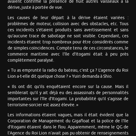
avaient confirmé la présence de huit autres vaisseaux à la
dérive, juste à portée de vue.
Les causes de leur départ à la dérive étaient variées :
problèmes de moteur, collision avec des obstacles, etc. Tous
ces incidents s’étaient produits sans avertissement et sans
qu’aucune trace de sabotage ne soit visible. Cependant, ces
incidents étaient trop nombreux pour être considérés comme
de simples coïncidences. Compte tenu de ces circonstances, le
commerce maritime avec l’île d’Itogami était à peu près
complètement paralysé.
« Tu as emprunté la radio du bateau, c’est ça ? L’agence du Roi
Lion a-t-elle dit quelque chose ? » Yuiri demanda à Shio.
« Ils ont dit qu’ils enquêtaient encore sur la cause. Mais il
semblerait qu’il y ait déjà eu des assassinats de personnalités
importantes sur l’île d’Itogami. La probabilité qu’il s’agisse de
terrorisme-sorcier est assez élevée. »
Les informations étaient vagues, mais il était évident que la
Corporation de Management du Gigafloat et la police de l’île
d’Itogami étaient dans le flou. Apparemment, même le QG de
l’Agence du Roi Lion n’avait pas pu obtenir de renseignements