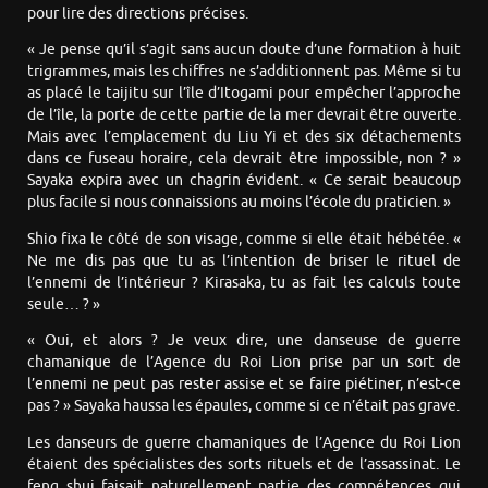
pour lire des directions précises.
« Je pense qu’il s’agit sans aucun doute d’une formation à huit
trigrammes, mais les chiffres ne s’additionnent pas. Même si tu
as placé le taijitu sur l’île d’Itogami pour empêcher l’approche
de l’île, la porte de cette partie de la mer devrait être ouverte.
Mais avec l’emplacement du Liu Yi et des six détachements
dans ce fuseau horaire, cela devrait être impossible, non ? »
Sayaka expira avec un chagrin évident. « Ce serait beaucoup
plus facile si nous connaissions au moins l’école du praticien. »
Shio fixa le côté de son visage, comme si elle était hébétée. «
Ne me dis pas que tu as l’intention de briser le rituel de
l’ennemi de l’intérieur ? Kirasaka, tu as fait les calculs toute
seule… ? »
« Oui, et alors ? Je veux dire, une danseuse de guerre
chamanique de l’Agence du Roi Lion prise par un sort de
l’ennemi ne peut pas rester assise et se faire piétiner, n’est-ce
pas ? » Sayaka haussa les épaules, comme si ce n’était pas grave.
Les danseurs de guerre chamaniques de l’Agence du Roi Lion
étaient des spécialistes des sorts rituels et de l’assassinat. Le
feng shui faisait naturellement partie des compétences qui