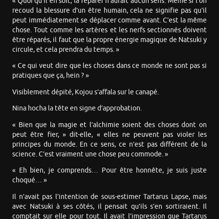
« Quoi qu’il en soit, la réparer n’aurait aucun sens. Même si l’on
recoud la blessure d’un être humain, cela ne signifie pas qu’il
peut immédiatement se déplacer comme avant. C’est la même
chose. Tout comme les artères et les nerfs sectionnés doivent
être réparés, il faut que la propre énergie magique de Natsuki y
circule, et cela prendra du temps. »
« Ce qui veut dire que les choses dans ce monde ne sont pas si
pratiques que ça, hein ? »
Visiblement dépité, Kojou s’affala sur le canapé.
Nina hocha la tête en signe d’approbation.
« Bien que la magie et l’alchimie soient des choses dont on
peut être fier, » dit-elle, « elles ne peuvent pas violer les
principes du monde. En ce sens, ce n’est pas différent de la
science. C’est vraiment une chose peu commode. »
« Eh bien, je comprends… Pour être honnête, je suis juste
choqué… »
Il n’avait pas l’intention de sous-estimer Tartarus Lapse, mais
avec Natsuki à ses côtés, il pensait qu’ils s’en sortiraient. Il
comptait sur elle pour tout. Il avait l’impression que Tartarus