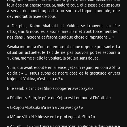
leur étaient enseignées. Si, malgré tout, elle passait deux jours
à servir de punching-ball à un sort d’attaque ennemie, elle
deviendrait la risée de tous.
« De plus, Kojou Akatsuki et Yukina se trouvent sur l’île
d’Itogami. Si nous les laissons faire, ils mettront forcément leur
nez dans l’incident et feront quelque chose d’imprudent… »
Sayaka murmura d’un ton empreint d’une urgence pressante. La
situation actuelle, le fait de ne pas pouvoir porter secours à
Yukina, même si elle le voulait, la brûlait sans doute.
Yuiri, qui avait écouté en silence, jeta un regard en coin à Shio
et dit : « … Nous avons de notre côté de la gratitude envers
Kojou et Yukina, n’est-ce pas ? »
Elle semblait inciter Shio à coopérer avec Sayaka.
« D’ailleurs, Shio, le père de Kojou est toujours à l’hôpital. »
« G-Gajou Akatsuki n’a rien à voir avec ça ! »
« Même s’il a été blessé en te protégeant, Shio ? »
« Ar... gh… ! » Shio toussa. Lorsque Yuiri souligna la douloureuse