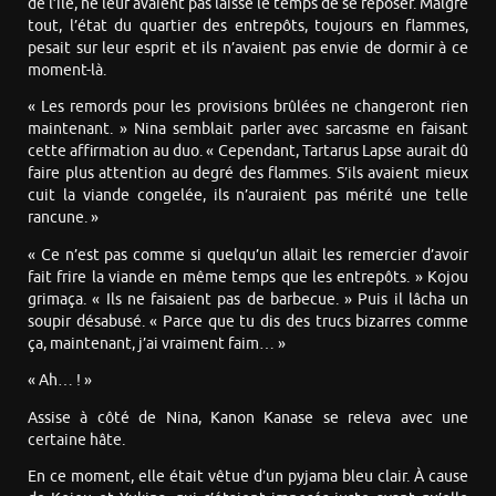
de l’île, ne leur avaient pas laissé le temps de se reposer. Malgré
tout, l’état du quartier des entrepôts, toujours en flammes,
pesait sur leur esprit et ils n’avaient pas envie de dormir à ce
moment-là.
« Les remords pour les provisions brûlées ne changeront rien
maintenant. » Nina semblait parler avec sarcasme en faisant
cette affirmation au duo. « Cependant, Tartarus Lapse aurait dû
faire plus attention au degré des flammes. S’ils avaient mieux
cuit la viande congelée, ils n’auraient pas mérité une telle
rancune. »
« Ce n’est pas comme si quelqu’un allait les remercier d’avoir
fait frire la viande en même temps que les entrepôts. » Kojou
grimaça. « Ils ne faisaient pas de barbecue. » Puis il lâcha un
soupir désabusé. « Parce que tu dis des trucs bizarres comme
ça, maintenant, j’ai vraiment faim… »
« Ah… ! »
Assise à côté de Nina, Kanon Kanase se releva avec une
certaine hâte.
En ce moment, elle était vêtue d’un pyjama bleu clair. À cause