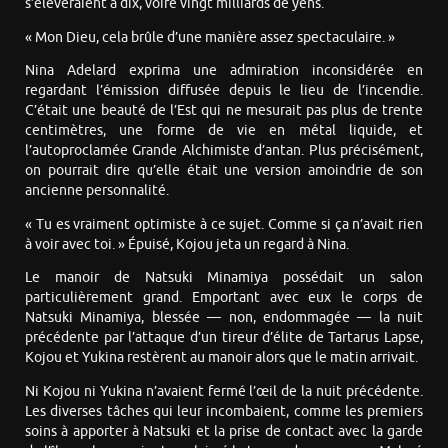
s’élèveraient à dix, voire vingt milliards de yens.
« Mon Dieu, cela brûle d’une manière assez spectaculaire. »
Nina Adelard exprima une admiration inconsidérée en
regardant l’émission diffusée depuis le lieu de l’incendie.
C’était une beauté de l’Est qui ne mesurait pas plus de trente
centimètres, une forme de vie en métal liquide, et
l’autoproclamée Grande Alchimiste d’antan. Plus précisément,
on pourrait dire qu’elle était une version amoindrie de son
ancienne personnalité.
« Tu es vraiment optimiste à ce sujet. Comme si ça n’avait rien
à voir avec toi. » Épuisé, Kojou jeta un regard à Nina.
Le manoir de Natsuki Minamiya possédait un salon
particulièrement grand. Emportant avec eux le corps de
Natsuki Minamiya, blessée — non, endommagée — la nuit
précédente par l’attaque d’un tireur d’élite de Tartarus Lapse,
Kojou et Yukina restèrent au manoir alors que le matin arrivait.
Ni Kojou ni Yukina n’avaient fermé l’œil de la nuit précédente.
Les diverses tâches qui leur incombaient, comme les premiers
soins à apporter à Natsuki et la prise de contact avec la garde