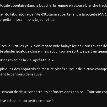
e locale populaire dans la bouche, la femme en blouse blanche fred
hef du laboratoire de l’île d’Itogami appartenant à la société MAR
terpella innocemment la jeune fille.
sures, ouvrit les yeux. Son regard vide balaya les environs avant de
it de plaider quelque chose, mais aucun son ne sortit, à part un g
t de revenir à la vie, après tout. »
phiques des appareils de mesure placés autour de la cuve changèr
nnant le panneau de la cuve.
au niveau de deux connecteurs enfoncés dans son cou. Tout son corps
isse échapper un petit rire amusé.