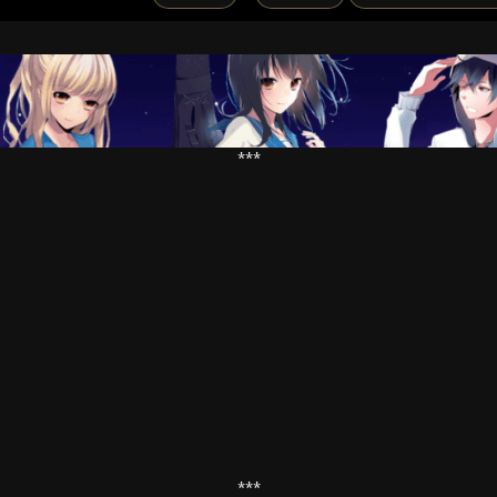
***
***