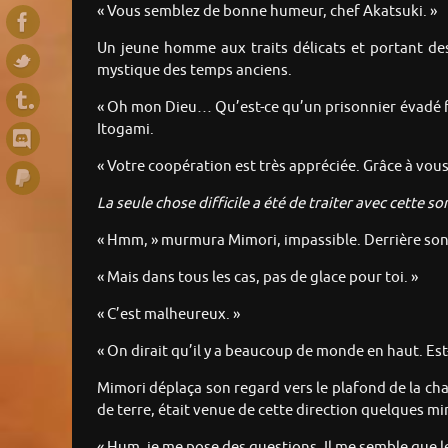
« Vous semblez de bonne humeur, chef Akatsuki. »
Un jeune homme aux traits délicats et portant des
mystique des temps anciens.
« Oh mon Dieu… Qu’est-ce qu’un prisonnier évadé fa
Itogami.
« Votre coopération est très appréciée. Grâce à vous,
La seule chose difficile a été de traiter avec cette s
« Hmm, » murmura Mimori, impassible. Derrière son d
« Mais dans tous les cas, pas de glace pour toi. »
« C’est malheureux. »
« On dirait qu’il y a beaucoup de monde en haut. Est-c
Mimori déplaça son regard vers le plafond de la cha
de terre, était venue de cette direction quelques m
« Hum, je me pose des questions. Il me semble que 