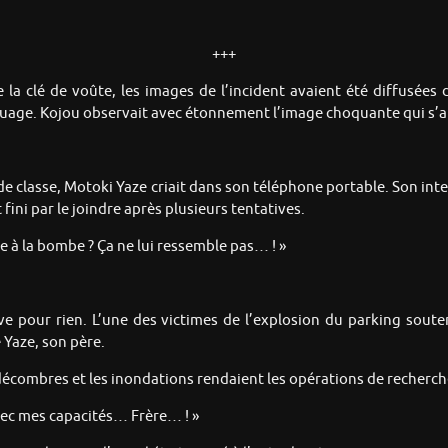
+++
 la clé de voûte, les images de l’incident avaient été diffusées
 nuage. Kojou observait avec étonnement l’image choquante qui s’af
e classe, Motoki Yaze criait dans son téléphone portable. Son inter
fini par le joindre après plusieurs tentatives.
te à la bombe ? Ça ne lui ressemble pas… ! »
ve pour rien. L’une des victimes de l’explosion du parking souter
Yaze, son père.
ombres et les inondations rendaient les opérations de recherche 
Avec mes capacités… Frère… ! »