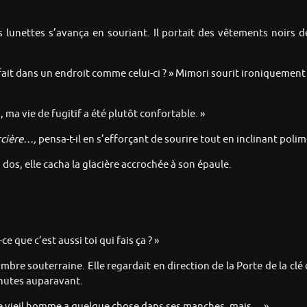
 lunettes s’avança en souriant. Il portait des vêtements noirs d
it dans un endroit comme celui-ci ? » Mimori sourit ironiquemen
 ma vie de fugitif a été plutôt confortable. »
orcière…,
pensa-t-il en s’efforçant de sourire tout en inclinant polim
os, elle cacha la glacière accrochée à son épaule.
e que c’est aussi toi qui fais ça ? »
mbre souterraine. Elle regardait en direction de la Porte de la cl
inutes auparavant.
le vieil homme a quelque chose dans ses manches, mais… »