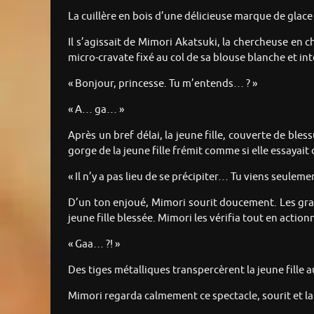
La cuillère en bois d’une délicieuse marque de glac
Il s’agissait de Mimori Akatsuki, la chercheuse en c
micro-cravate fixé au col de sa blouse blanche et in
« Bonjour, princesse. Tu m’entends… ? »
« A… ga… »
Après un bref délai, la jeune fille, couverte de bles
gorge de la jeune fille frémit comme si elle essaya
« Il n’y a pas lieu de se précipiter… Tu viens seulemen
D’un ton enjoué, Mimori sourit doucement. Les gra
jeune fille blessée. Mimori les vérifia tout en actio
« Gaa… ?! »
Des tiges métalliques transpercèrent la jeune fille 
Mimori regarda calmement ce spectacle, sourit et la