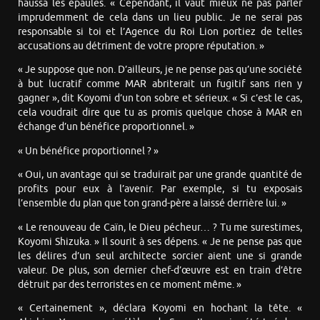
haussa les épaules. « Cependant, il vaut mieux ne pas parler
imprudemment de cela dans un lieu public. Je ne serai pas
responsable si toi et l’Agence du Roi Lion portiez de telles
accusations au détriment de votre propre réputation. »
« Je suppose que non. D’ailleurs, je ne pense pas qu’une société
à but lucratif comme MAR abriterait un fugitif sans rien y
gagner », dit Koyomi d’un ton sobre et sérieux. « Si c’est le cas,
cela voudrait dire que tu as promis quelque chose à MAR en
échange d’un bénéfice proportionnel. »
« Un bénéfice proportionnel ? »
« Oui, un avantage qui se traduirait par une grande quantité de
profits pour eux à l’avenir. Par exemple, si tu exposais
l’ensemble du plan que ton grand-père a laissé derrière lui. »
« Le renouveau de Caïn, le Dieu pécheur… ? Tu me surestimes,
Koyomi Shizuka. » Il sourit à ses dépens. « Je ne pense pas que
les délires d’un seul architecte sorcier aient une si grande
valeur. De plus, son dernier chef-d’œuvre est en train d’être
détruit par des terroristes en ce moment même. »
« Certainement », déclara Koyomi en hochant la tête. «