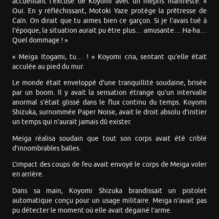
accueillant l’excuse de Koyomi avec un mépris manifeste. «
Oui. En y réfléchissant, Motoki Yaze protège la prêtresse de
Caïn. On dirait que tu aimes bien ce garçon. Si je l’avais tué à
l’époque, la situation aurait pu être plus… amusante… Ha-ha…
Quel dommage ! »
« Meiga Itogami, tu… ! » Koyomi cria, sentant qu’elle était
acculée au pied du mur.
Le monde était enveloppé d’une tranquillité soudaine, brisée
par un boom. Il y avait la sensation étrange qu’un intervalle
anormal s’était glissé dans le flux continu du temps. Koyomi
Shizuka, surnommée Paper Noise, avait le droit absolu d’initier
un temps qui n’aurait jamais dû exister.
Meiga réalisa soudain que tout son corps avait été criblé
d’innombrables balles.
L’impact des coups de feu avait envoyé le corps de Meiga voler
en arrière.
Dans sa main, Koyomi Shizuka brandissait un pistolet
automatique conçu pour un usage militaire. Meiga n’avait pas
pu détecter le moment où elle avait dégainé l’arme.