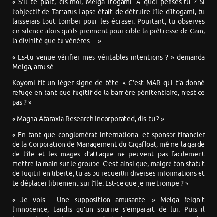
« S’il te plaît, dis-moi, Meiga Itogami. À quoi penses-tu ? Si
l’objectif de Tartarus Lapse était de détruire l’île d’Itogami, tu
laisserais tout tomber pour les écraser. Pourtant, tu observes
en silence alors qu’ils prennent pour cible la prêtresse de Caïn,
la divinité que tu vénères… »
« Es-tu venue vérifier mes véritables intentions ? » demanda
Meiga, amusé.
Koyomi fit un léger signe de tête. « C’est MAR qui t’a donné
refuge en tant que fugitif de la barrière pénitentiaire, n’est-ce
pas ? »
« Magna Ataraxia Research Incorporated, dis-tu ? »
« En tant que conglomérat international et sponsor financier
de la Corporation de Management du Gigafloat, même la garde
de l’île et les mages d’attaque ne peuvent pas facilement
mettre la main sur le groupe. C’est ainsi que, malgré ton statut
de fugitif en liberté, tu as pu recueillir diverses informations et
te déplacer librement sur l’île. Est-ce que je me trompe ? »
« Je vois… Une supposition amusante. » Meiga feignit
l’innocence, tandis qu’un sourire s’emparait de lui. Puis il