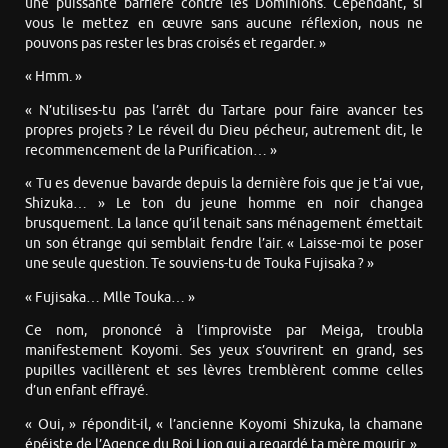
une puissante barrière contre les Dominions. Cependant, si
vous le mettez en œuvre sans aucune réflexion, nous ne
pouvons pas rester les bras croisés et regarder. »
« Hmm. »
« N’utilises-tu pas l’arrêt du Tartare pour faire avancer tes
propres projets ? Le réveil du Dieu pécheur, autrement dit, le
recommencement de la Purification… »
« Tu es devenue bavarde depuis la dernière fois que je t’ai vue,
Shizuka… » Le ton du jeune homme en noir changea
brusquement. La lance qu’il tenait sans ménagement émettait
un son étrange qui semblait fendre l’air. « Laisse-moi te poser
une seule question. Te souviens-tu de Touka Fujisaka ? »
« Fujisaka… Mlle Touka… »
Ce nom, prononcé à l’improviste par Meiga, troubla
manifestement Koyomi. Ses yeux s’ouvrirent en grand, ses
pupilles vacillèrent et ses lèvres tremblèrent comme celles
d’un enfant effrayé.
« Oui, » répondit-il, « l’ancienne Koyomi Shizuka, la chamane
épéiste de l’Agence du Roi Lion qui a regardé ta mère mourir. »