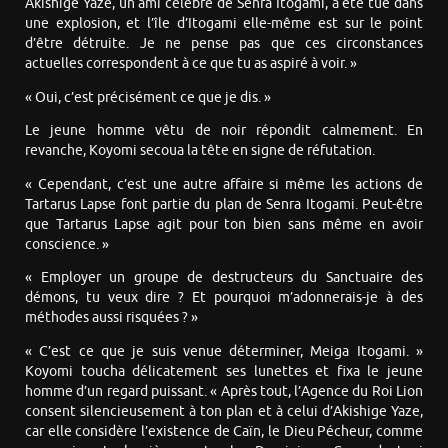
Akishige Yaze, un ami célèbre de Senra Itogami, a été tué dans
une explosion, et l’île d’Itogami elle-même est sur le point
d’être détruite. Je ne pense pas que ces circonstances
actuelles correspondent à ce que tu as aspiré à voir. »
« Oui, c’est précisément ce que je dis. »
Le jeune homme vêtu de noir répondit calmement. En
revanche, Koyomi secoua la tête en signe de réfutation.
« Cependant, c’est une autre affaire si même les actions de
Tartarus Lapse font partie du plan de Senra Itogami. Peut-être
que Tartarus Lapse agit pour ton bien sans même en avoir
conscience. »
« Employer un groupe de destructeurs du Sanctuaire des
démons, tu veux dire ? Et pourquoi m’adonnerais-je à des
méthodes aussi risquées ? »
« C’est ce que je suis venue déterminer, Meiga Itogami. »
Koyomi toucha délicatement ses lunettes et fixa le jeune
homme d’un regard puissant. « Après tout, l’Agence du Roi Lion
consent silencieusement à ton plan et à celui d’Akishige Yaze,
car elle considère l’existence de Caïn, le Dieu Pécheur, comme