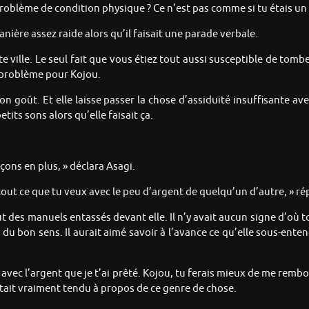
oblème de condition physique ? Ce n’est pas comme si tu étais un
manière assez raide alors qu’il faisait une parade verbale.
e ville. Le seul fait que vous étiez tout aussi susceptible de tomb
 problème pour Kojou.
on goût. Et elle laisse passer la chose d’assiduité insuffisante av
petits sons alors qu’elle faisait ça.
leçons en plus, » déclara Asagi.
out ce que tu veux avec le peu d’argent de quelqu’un d’autre, » ré
t des manuels entassés devant elle. Il n’y avait aucun signe d’où t
 bon sens. Il aurait aimé savoir à l’avance ce qu’elle sous-entenda
i avec l’argent que je t’ai prêté. Kojou, tu ferais mieux de me remb
 était vraiment tendu à propos de ce genre de chose.