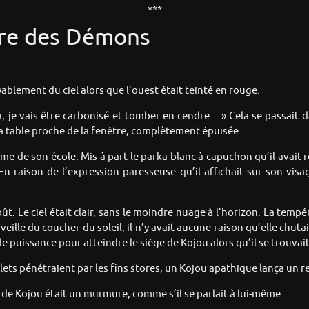
***
aire des Démons
ablement du ciel alors que l’ouest était teinté en rouge.
, je vais être carbonisé et tomber en cendre... » Cela se passait 
la table proche de la fenêtre, complètement épuisée.
rme de son école. Mis à part le parka blanc à capuchon qu’il avait r
 En raison de l’expression paresseuse qu’il affichait sur son visa
t. Le ciel était clair, sans le moindre nuage à l’horizon. La temp
eille du coucher du soleil, il n’y avait aucune raison qu’elle chu
de puissance pour atteindre le siège de Kojou alors qu’il se trouvait
ets pénétraient par les fins stores, un Kojou apathique lança un re
es de Kojou était un murmure, comme s’il se parlait à lui-même.