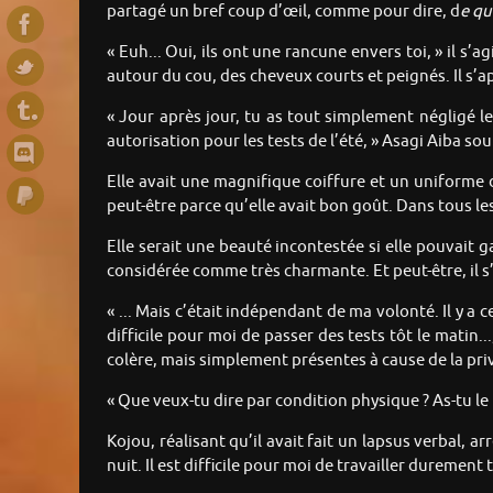
partagé un bref coup d’œil, comme pour dire, d
e qu
« Euh... Oui, ils ont une rancune envers toi, » il s
autour du cou, des cheveux courts et peignés. Il s’a
« Jour après jour, tu as tout simplement négligé l
autorisation pour les tests de l’été, » Asagi Aiba s
Elle avait une magnifique coiffure et un uniforme 
peut-être parce qu’elle avait bon goût. Dans tous les
Elle serait une beauté incontestée si elle pouvait g
considérée comme très charmante. Et peut-être, il s’a
« ... Mais c’était indépendant de ma volonté. Il y 
difficile pour moi de passer des tests tôt le matin..
colère, mais simplement présentes à cause de la pr
« Que veux-tu dire par condition physique ? As-tu l
Kojou, réalisant qu’il avait fait un lapsus verbal, ar
nuit. Il est difficile pour moi de travailler durement t