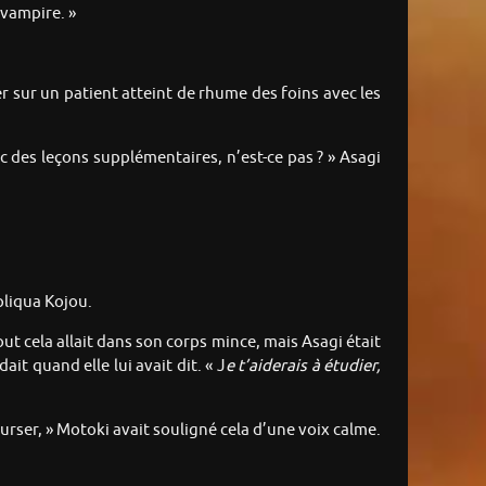
 vampire. »
er sur un patient atteint de rhume des foins avec les
ec des leçons supplémentaires, n’est-ce pas ? » Asagi
pliqua Kojou.
out cela allait dans son corps mince, mais Asagi était
it quand elle lui avait dit. « J
e t’aiderais à étudier,
ourser, » Motoki avait souligné cela d’une voix calme.