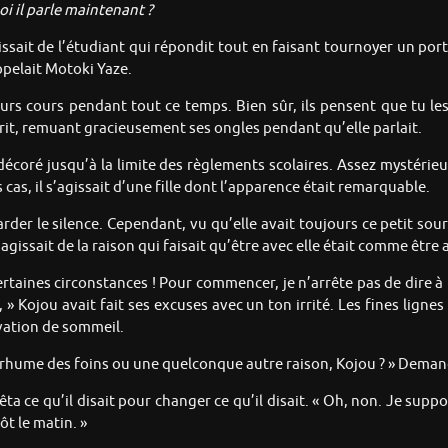
oi il parle maintenant ?
’agissait de l’étudiant qui répondit tout en faisant tournoyer un p
ppelait Motoki Yaze.
eurs cours pendant tout ce temps. Bien sûr, ils pensent que tu les
ourit, remuant gracieusement ses ongles pendant qu’elle parlait.
décoré jusqu’à la limite des règlements scolaires. Assez mystéri
 cas, il s’agissait d’une fille dont l’apparence était remarquable.
arder le silence. Cependant, vu qu’elle avait toujours ce petit sour
gissait de la raison qui faisait qu’être avec elle était comme être
a certaines circonstances ! Pour commencer, je n’arrête pas de dir
., » Kojou avait fait ses excuses avec un ton irrité. Les fines lign
ivation de sommeil.
e rhume des foins ou une quelconque autre raison, Kojou ? » Deman
rêta ce qu’il disait pour changer ce qu’il disait. « Oh, non. Je sup
ôt le matin. »