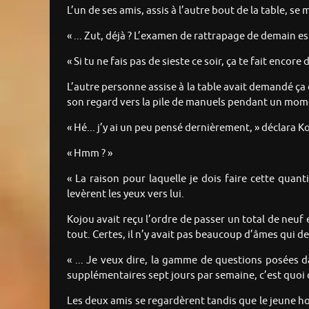
L’un de ses amis, assis à l’autre bout de la table, se 
« ... Zut, déjà ? L’examen de rattrapage de demain es
« Si tu ne fais pas de sieste ce soir, ça te fait encore
L’autre personne assise à la table avait demandé ça 
son regard vers la pile de manuels pendant un mome
« Hé... j’y ai un peu pensé dernièrement, » déclara K
« Hmm ? »
« La raison pour laquelle je dois faire cette qu
levèrent les yeux vers lui.
Kojou avait reçu l’ordre de passer un total de neu
tout. Certes, il n’y avait pas beaucoup d’âmes qui de
« ... Je veux dire, la gamme de questions posées d
supplémentaires sept jours par semaine, c’est quoi 
Les deux amis se regardèrent tandis que le jeune h