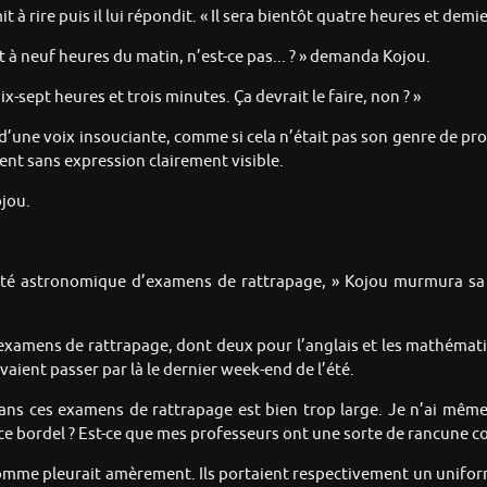
mit à rire puis il lui répondit. « Il sera bientôt quatre heures et dem
t à neuf heures du matin, n’est-ce pas... ? » demanda Kojou.
 dix-sept heures et trois minutes. Ça devrait le faire, non ? »
d’une voix insouciante, comme si cela n’était pas son genre de pro
nt sans expression clairement visible.
ojou.
antité astronomique d’examens de rattrapage, » Kojou murmura 
f examens de rattrapage, dont deux pour l’anglais et les mathémat
vaient passer par là le dernier week-end de l’été.
ans ces examens de rattrapage est bien trop large. Je n’ai même
ce bordel ? Est-ce que mes professeurs ont une sorte de rancune co
omme pleurait amèrement. Ils portaient respectivement un uniform