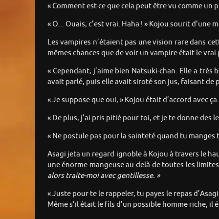
« Comment est-ce que cela peut être vu comme un pr
« O... Ouais, c’est vrai. Haha ! » Kojou sourit d’une 
Les vampires n’étaient pas une vision rare dans cett
mêmes chances que de voir un vampire était le vrai
« Cependant, j’aime bien Natsuki-chan. Elle a très b
avait parlé, puis elle avait siroté son jus, faisant de 
« Je suppose que oui, » Kojou était d’accord avec ça.
« De plus, j’ai pris pitié pour toi, et je te donne des 
« Ne postule pas pour la sainteté quand tu manges t
Asagi jeta un regard ignoble à Kojou à travers le hau
une énorme mangeuse au-delà de toutes les limites du
alors traite-moi avec gentillesse. »
« Juste pour te le rappeler, tu payes le repas d’Asag
Même s’il était le fils d’un possible homme riche, il