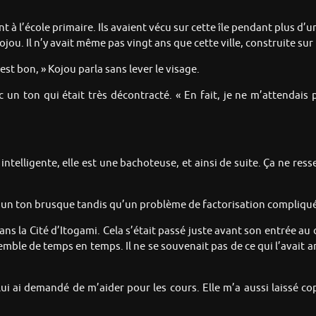
t à l’école primaire. Ils avaient vécu sur cette île pendant plus d’
jou. Il n’y avait même pas vingt ans que cette ville, construite sur l’
t est bon, » Kojou parla sans lever le visage.
 un ton qui était très décontracté. « En fait, je ne m’attendais 
intelligente, elle est une bachoteuse, et ainsi de suite. Ça ne res
vec un ton brusque tandis qu’un problème de factorisation compliqué 
s la Cité d’Itogami. Cela s’était passé juste avant son entrée au co
semble de temps en temps. Il ne se souvenait pas de ce qui l’avait
ui ai demandé de m’aider pour les cours. Elle m’a aussi laissé copi