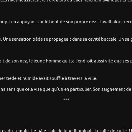
es filles haussèrent la voix alors qu’elles riaient, n’ayant pas enc
oupir en appuyant sur le bout de son propre nez. Il avait alors re
ts. Une sensation tiède se propageait dans sa cavité buccale. Un sa
ait de son nez, le jeune homme quitta l’endroit aussi vite que ses p
er tiède et humide avait soufflé à travers la ville.
na sans que cela vise quelqu’un en particulier. Son saignement de 
***
es du temple. Le pâle clair de lune illuminait la salle de culte. U