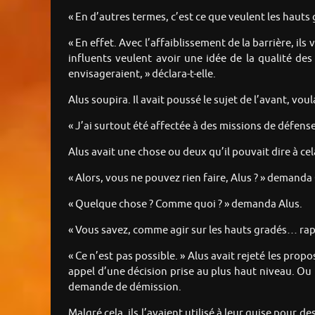
« En d’autres termes, c’est ce que veulent les hauts 
« En effet. Avec l’affaiblissement de la barrière, il
influents veulent avoir une idée de la qualité de
envisageraient, » déclara-t-elle.
Alus soupira. Il avait poussé le sujet de l’avant, vou
« J’ai surtout été affectée à des missions de défen
Alus avait une chose ou deux qu’il pouvait dire à cela
« Alors, vous ne pouvez rien faire, Alus ? » demanda 
« Quelque chose ? Comme quoi ? » demanda Alus.
« Vous savez, comme agir sur les hauts gradés… rapid
« Ce n’est pas possible. » Alus avait rejeté les prop
appel d’une décision prise au plus haut niveau. Ou p
demande de démission.
Malgré cela, ils l’avaient utilisé à leur guise pour d