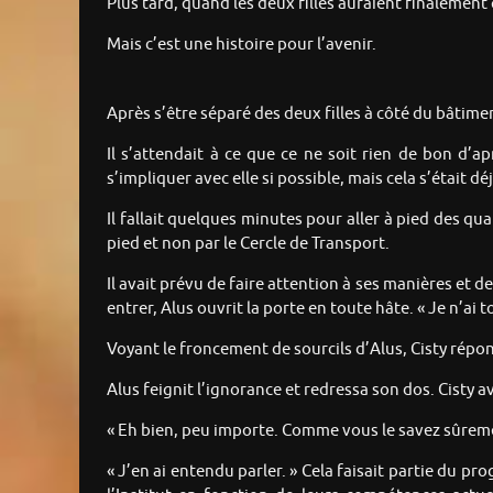
Plus tard, quand les deux filles auraient finalement
Mais c’est une histoire pour l’avenir.
Après s’être séparé des deux filles à côté du bâtimen
Il s’attendait à ce que ce ne soit rien de bon d’ap
s’impliquer avec elle si possible, mais cela s’était
Il fallait quelques minutes pour aller à pied des qua
pied et non par le Cercle de Transport.
Il avait prévu de faire attention à ses manières et 
entrer, Alus ouvrit la porte en toute hâte. « Je n’ai
Voyant le froncement de sourcils d’Alus, Cisty répond
Alus feignit l’ignorance et redressa son dos. Cisty a
« Eh bien, peu importe. Comme vous le savez sûremen
« J’en ai entendu parler. » Cela faisait partie du p