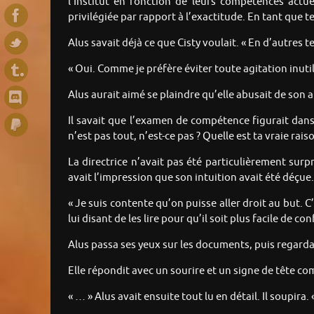
l’Institut en fonction de leurs compétences actue
privilégiée par rapport à l’exactitude. En tant que t
Alus savait déjà ce que Cisty voulait. « En d’autres t
« Oui. Comme je préfère éviter toute agitation inutile
Alus aurait aimé se plaindre qu’elle abusait de son au
Il savait que l’examen de compétence figurait dans 
n’est pas tout, n’est-ce pas ? Quelle est ta vraie raiso
La directrice n’avait pas été particulièrement surp
avait l’impression que son intuition avait été déçue.
« Je suis contente qu’on puisse aller droit au but. C’e
lui disant de les lire pour qu’il soit plus facile de co
Alus passa ses yeux sur les documents, puis regarda
Elle répondit avec un sourire et un signe de tête co
« … » Alus avait ensuite tout lu en détail. Il soupira.