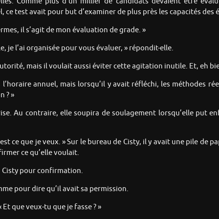
lles. Comme plus d’un millier de candidats devaient être évalués
el, ce test avait pour but d’examiner de plus près les capacités de
ermes, il s’agit de mon évaluation de grade. »
, je l’ai organisée pour vous évaluer, » répondit-elle.
torité, mais il voulait aussi éviter cette agitation inutile. Et, eh b
l’horaire annuel, mais lorsqu’il y avait réfléchi, les méthodes rée
n ? »
rise. Au contraire, elle soupira de soulagement lorsqu’elle put enf
st ce que je veux. » Sur le bureau de Cisty, il y avait une pile de pa
nfirmer ce qu’elle voulait.
 Cisty pour confirmation.
mme pour dire qu’il avait sa permission.
 « Et que veux-tu que je fasse ? »