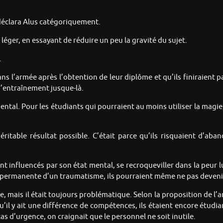
déclara Alus catégoriquement.
on léger, en essayant de réduire un peu la gravité du sujet.
.
ans l’armée après l’obtention de leur diplôme et qu’ils finiraient 
d’entraînement jusque-là.
 mental. Pour les étudiants qui pourraient au moins utiliser la mag
ritable résultat possible. C’était parce qu’ils risquaient d’ab
nfluencés par son état mental, se recroqueviller dans la peur lui f
permanente d’un traumatisme, ils pourraient même ne pas devenir
ace, mais il était toujours problématique. Selon la proposition de l
il y ait une différence de compétences, ils étaient encore étudian
as d’urgence, on craignait que le personnel ne soit inutile.