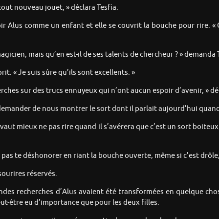
out nouveau jouet, » déclara Tesfia.
oir Alus comme un enfant et elle se couvrit la bouche pour rire. 
agicien, mais qu’en est-il de ses talents de chercheur ? » demanda 
t. « Je suis sûre qu’ils sont excellents. »
cherches sur des trucs ennuyeux qui n’ont aucun espoir d’avenir, » dé
ander de nous montrer le sort dont il parlait aujourd’hui quand il
 il vaut mieux ne pas rire quand il s’avérera que c’est un sort boit
ux pas te déshonorer en riant la bouche ouverte, même si c’est drôle,
 sourires réservés.
des recherches d’Alus avaient été transformées en quelque chos
eut-être eu d’importance que pour les deux filles.