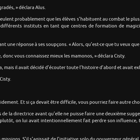
gradés, » déclara Alus.
s veulent probablement que les élèves s’habituent au combat le plus 
s différents instituts en tant que centres de formation de magic
lant une réponse à ses soupçons. « Alors, qu’est-ce que tu veux que j
se, donc vous connaissez mieux les mamonos, » déclara Cisty.
, mais il avait décidé d’écouter toute l’histoire d’abord et avait ex
Cisty.
ement. Et si ça devait être difficile, vous pourriez faire autre cho
os de la directrice avant qu’elle ne puisse faire une deuxième sugges
lutôt, on lui avait intentionnellement fait perdre son influence, 
es missions. S’il s’agissait de l’initiative solo du gouverneur généra