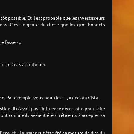
tôt possible. Et il est probable que les investisseurs
iens. C’est le genre de chose que les gros bonnets
e fasse ? »
horté Cisty à continuer.
se. Par exemple, vous pourriez —, » déclara Cisty.
tion. Il n’avait pas l’influence nécessaire pour faire
tout comme ils avaient été si réticents à accepter sa
l Berwick, il aurait peut-être été en mesure de dire du