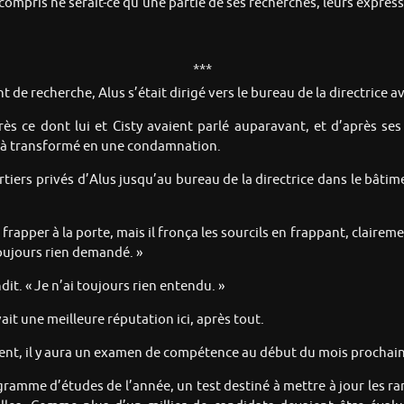
 compris ne serait-ce qu’une partie de ses recherches, leurs expres
***
t de recherche, Alus s’était dirigé vers le bureau de la directrice 
rès ce dont lui et Cisty avaient parlé auparavant, et d’après ses 
 déjà transformé en une condamnation.
rtiers privés d’Alus jusqu’au bureau de la directrice dans le bâtim
de frapper à la porte, mais il fronça les sourcils en frappant, clai
 toujours rien demandé. »
it. « Je n’ai toujours rien entendu. »
vait une meilleure réputation ici, après tout.
t, il y aura un examen de compétence au début du mois prochain, »
rogramme d’études de l’année, un test destiné à mettre à jour les 