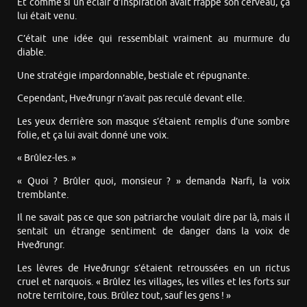
Et comme si un éclair d’inspiration avait frappé son cerveau, ça
lui était venu.
C’était une idée qui ressemblait vraiment au murmure du
diable.
Une stratégie impardonnable, bestiale et répugnante.
Cependant, Hveðrungr n’avait pas reculé devant elle.
Les yeux derrière son masque s’étaient remplis d’une sombre
folie, et ça lui avait donné une voix.
« Brûlez-les. »
« Quoi ? Brûler quoi, monsieur ? » demanda Narfi, la voix
tremblante.
Il ne savait pas ce que son patriarche voulait dire par là, mais il
sentait un étrange sentiment de danger dans la voix de
Hveðrungr.
Les lèvres de Hveðrungr s’étaient retroussées en un rictus
cruel et narquois. « Brûlez les villages, les villes et les forts sur
notre territoire, tous. Brûlez tout, sauf les gens ! »