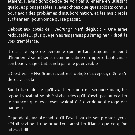
étaient. Il avait donc décidé de voir par lui-même en utilisant
quelques pions jetables : il avait choisi quelques soldats connus
pour avoir des problèmes d’insubordination, et les avait jetés
sur l’ennemi pour voir ce qui se passait.
Debout aux côtés de Hveðrungr, Narfi déglutit. « Une arme
redoutable… plus que je n’aurais jamais pu l’imaginer, » dit-il, la
voix tremblante.
Il était le type de personne qui mettait toujours un point
d’honneur à se présenter comme calme et imperturbable, mais
son beau visage était tendu par une peur visible.
« C’est vrai. » Hveðrungr avait été obligé d’accepter, même s’il
détestait cela.
Sur la base de ce qu’il avait entendu en seconde main, les
rapports avaient semblé si absurdes qu’il n’avait pas pu écarter
le soupçon que les choses avaient été grandement exagérées
par peur.
Cependant, maintenant qu’il l’avait vu de ses propres yeux,
c’était vraiment une arme tout aussi terrifiante que ce qu’on
lui avait dit.