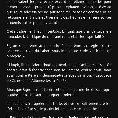
Ils utilisaient leurs chevaux exceptionnellement rapides pour
mener un assaut préventif, puis se repliaient avec agilité avant
que leurs adversaires ne puissent récupérer et contrer. Ils se
retourneraient alors et tireraient des flèches en arrière sur les
ennemis qui les poursuivraient.
C’était sûrement leur intention. En tant que clan de cavaliers
nomades, la tactique du « hit-and-run » était leur spécialité.
Sigrun elle-même avait pratiqué la même stratégie contre
l’armée du Clan du Sabot, sous le nom de code « Schema B :
Mongole. »
« Hmph, ils pensaient donc vraiment qu’une tactique aussi usée
continuerait à fonctionner, non seulement contre nous, mais
aussi contre Père ? » demanda-t-elle avec dérision. « Escouade
de Cranequin ! Allumez les fusées ! »
Alors que Sigrun criait l’ordre, elle alluma la mèche de sa propre
bombe… en utilisant un briquet moderne.
La mèche avait rapidement brûlé, et avec un sifflement, le feu
s’était transféré sur le papier inflammable de la bombe.
« Feu !!! » cria-t-elle en tirant sur le levier de détente de son