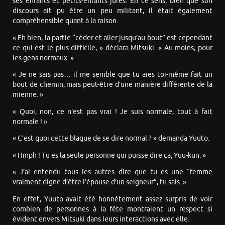
ses enfants et petits-enfants jurés. En ce sens, bien que son
discours ait pu être un peu militant, il était également
compréhensible quant à la raison.
« Eh bien, la partie “céder et aller jusqu’au bout” est cependant
ce qui est le plus difficile, » déclara Mitsuki. « Au moins, pour
les gens normaux. »
« Je ne sais pas… il me semble que tu aies toi-même fait un
bout de chemin, mais peut-être d’une manière différente de la
mienne. »
« Quoi, non, ce n’est pas vrai ! Je suis normale, tout à fait
normale ! »
« C’est quoi cette blague de se dire normal ? » demanda Yuuto.
« Hmph ! Tu es la seule personne qui puisse dire ça, Yuu-kun. »
« J’ai entendu tous les autres dire que tu es une “femme
vraiment digne d’être l’épouse d’un seigneur”, tu sais. »
En effet, Yuuto avait été honnêtement assez surpris de voir
combien de personnes à la fête montraient un respect si
évident envers Mitsuki dans leurs interactions avec elle.