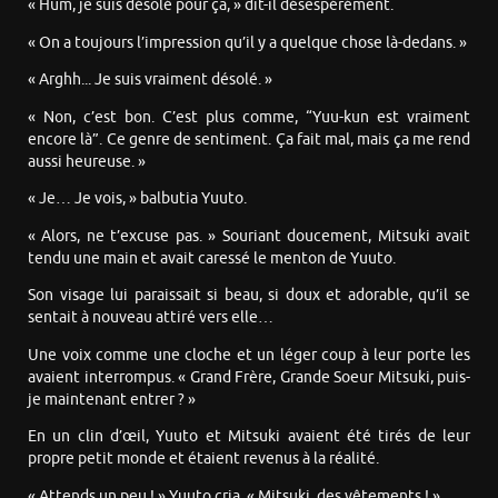
« Hum, je suis désolé pour ça, » dit-il désespérément.
« On a toujours l’impression qu’il y a quelque chose là-dedans. »
« Arghh... Je suis vraiment désolé. »
« Non, c’est bon. C’est plus comme, “Yuu-kun est vraiment
encore là”. Ce genre de sentiment. Ça fait mal, mais ça me rend
aussi heureuse. »
« Je… Je vois, » balbutia Yuuto.
« Alors, ne t’excuse pas. » Souriant doucement, Mitsuki avait
tendu une main et avait caressé le menton de Yuuto.
Son visage lui paraissait si beau, si doux et adorable, qu’il se
sentait à nouveau attiré vers elle…
Une voix comme une cloche et un léger coup à leur porte les
avaient interrompus. « Grand Frère, Grande Soeur Mitsuki, puis-
je maintenant entrer ? »
En un clin d’œil, Yuuto et Mitsuki avaient été tirés de leur
propre petit monde et étaient revenus à la réalité.
« Attends un peu ! » Yuuto cria. « Mitsuki, des vêtements ! »