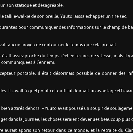
r un son statique et désagréable.
 talkie-walkie de son oreille, Yuuto laissa échapper un rire sec.
courantes pour communiquer des informations sur le champ de bata
 avait aucun moyen de contourner le temps que cela prenait.
était assez proche du temps réel en termes de vitesse, mais il y 
nt communiquées à l’ennemi.
pteur portable, il était désormais possible de donner des inf
les. Il savait à quel point cet outil lui donnait un avantage effrayan
a bien attirés dehors. » Yuuto avait poussé un soupir de soulageme
ger dans la journée, les choses seraient devenues beaucoup plus di
e aurait appris son retour dans ce monde, et la retraite du Cla