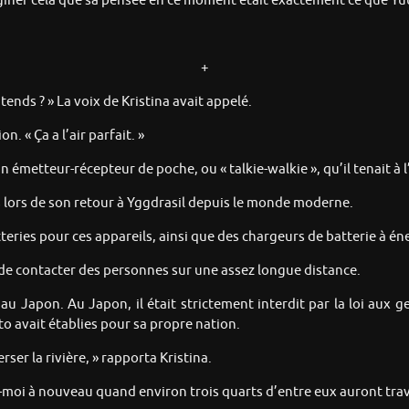
aginer cela que sa pensée en ce moment était exactement ce que Yu
+
tends ? » La voix de Kristina avait appelé.
n. « Ça a l’air parfait. »
’un émetteur-récepteur de poche, ou « talkie-walkie », qu’il tenait à l’
és lors de son retour à Yggdrasil depuis le monde moderne.
teries pour ces appareils, ainsi que des chargeurs de batterie à éne
e de contacter des personnes sur une assez longue distance.
au Japon. Au Japon, il était strictement interdit par la loi aux ge
to avait établies pour sa propre nation.
ser la rivière, » rapporta Kristina.
te-moi à nouveau quand environ trois quarts d’entre eux auront trav