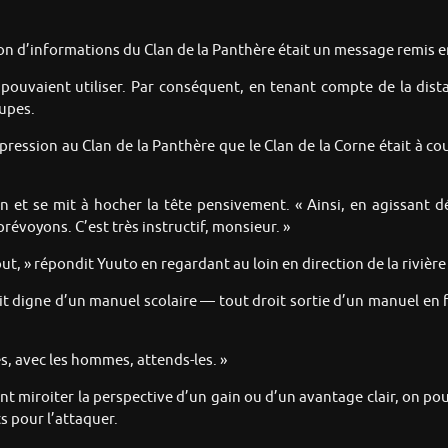
n d’informations du Clan de la Panthère était un message remis en
s pouvaient utiliser. Par conséquent, en tenant compte de la dist
oupes.
mpression au Clan de la Panthère que le Clan de la Corne était à cou
 et se mit à hocher la tête pensivement. « Ainsi, en agissant 
révoyons. C’est très instructif, monsieur. »
tout, » répondit Yuuto en regardant au loin en direction de la rivièr
ait digne d’un manuel scolaire — tout droit sortie d’un manuel en f
es, avec les hommes, attends-les. »
t miroiter la perspective d’un gain ou d’un avantage clair, on pouva
ts pour l’attaquer.