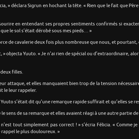
cia, » déclara Sigrun en hochant la tête. « Rien que le fait que Pèr
e sourire en entendant ses propres sentiments confirmés si exacte
n que le sol s’était dérobé sous mes pieds… »
force de cavalerie deux fois plus nombreuse que nous, et pourtant,
, » objecta Yuuto. « Je n’ai rien de spécial ou d’extraordinaire, al
deux filles.
ur attaque, et elles manquaient bien trop de la tension nécessaire.
 le leur rappeler.
uto s’était dit qu’une remarque rapide suffirait et qu’elles se res
 sens de sa remarque et elles avaient réagi à une autre partie de c
l n’est tout simplement pas correct ! » s’écria Félicia. « Comme 
 rappel le plus douloureux. »