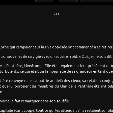
***
Corne qui campaient sur la rive opposée ont commencé à se retirer.
x nouvelles de sa vigie avec un sourire froid. « Oui, je me suis dit q
de la Panthère, Hveðrungr. Elle était également leur précédent dir
turbulents, ce qui était un témoignage de sa grandeur en tant que
t été renvoyé dans sa patrie au-delà des cieux, sa relation conj
ct que lui portaient les membres du Clan de la Panthère étaient te
e.
 avait-elle fait remarquer dans son souffle.
itale étant coupé, tout ce qui les attendait s’ils restaient sur pla