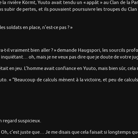
la rivière Körmt, Yuuto avait tendu un « appât » au Clan de la Pa
 subir de pertes, et ils pouvaient poursuivre les troupes du Clan d
les soldats en place, n’est-ce pas ? »
-t-il vraiment bien aller ? » demande Haugspori, les sourcils profo
inquiétant… oh, mais je ne veux pas dire que je doute de votre j
 était en jeu. L’homme avait confiance en Yuuto, mais bien sûr, cela
uto. « “Beaucoup de calculs mènent à la victoire, et peu de calcu
 un regard suspicieux.
 Oh, c’est juste que… Je me disais que cela faisait si longtemps que