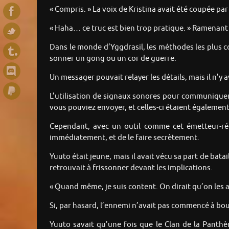
« Compris. » La voix de Kristina avait été coupée pa
« Haha… ce truc est bien trop pratique. » Ramenant le
Dans le monde d’Yggdrasil, les méthodes les plus 
sonner un gong ou un cor de guerre.
Un messager pouvait relayer les détails, mais il n’y
L’utilisation de signaux sonores pour communiquer 
vous pouviez envoyer, et celles-ci étaient égaleme
Cependant, avec un outil comme cet émetteur-réce
immédiatement, et de le faire secrètement.
Yuuto était jeune, mais il avait vécu sa part de batail
retrouvait à frissonner devant les implications.
« Quand même, je suis content. On dirait qu’on les 
Si, par hasard, l’ennemi n’avait pas commencé à bou
Yuuto savait qu’une fois que le Clan de la Panthèr