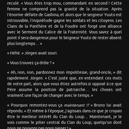
reculé. « Vous êtes trop mou, commandant en second ! Cette
femme ne comprend pas la gravité de la situation. Après
l’énorme défaite de Gashina, et alors que le seigneur Yuuto est
introuvable, l’inquiétude gagne les soldats et les citoyens. Les
Clans de la Panthère et de la Foudre ont forgé une alliance
avec le Serment du Calice de la Fraternité. Vous savez à quel
point il sera dangereux pour le Seigneur Yuuto de rester absent
plus longtemps… »
« Héhé. » Jörgen avait souri.
« Vous trouvez ça drôle ? »
« Ah, non, non, pardonnez mon impolitesse, grand-oncle, » dit
rapidement Jörgen. « C’est juste que, en entendant ces mots
de votre part, alors que vous étiez autrefois si opposé à ce que
Père assume la position de patriarche… les choses ont
vraiment une façon de changer avec le temps. »
« Pourquoi remontez-vous ça
maintenant !? »
Bruno lui avait
répondu. « Et même à l’époque, j’agissais dans ce que je croyais
être le meilleur intérêt du Clan du Loup… Maintenant, je le
vois comme le pilier central du Clan du Loup, quelqu’un dont
nous ne pouvons pas nous passer ! »