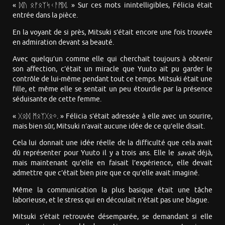
« ᛞᚢ ᛟᚠᛟᛉᛋᚲᚨᛗᛞ. » Sur ces mots inintelligibles, Félicia était
entrée dans la pièce.
En la voyant de si près, Mitsuki s’était encore une fois trouvée
en admiration devant sa beauté.
Avec quelqu’un comme elle qui cherchait toujours à obtenir
son affection, c’était un miracle que Yuuto ait pu garder le
contrôle de lui-même pendant tout ce temps. Mitsuki était une
fille, et même elle se sentait un peu étourdie par la présence
séduisante de cette femme.
« ᚷᛟᛞ ᛗᛟᛉᚷᛟᛜ. » Félicia s’était adressée à elle avec un sourire,
mais bien sûr, Mitsuki n’avait aucune idée de ce qu’elle disait.
Cela lui donnait une idée réelle de la difficulté que cela avait
dû représenter pour Yuuto il y a trois ans. Elle le
savait
déjà,
mais maintenant qu’elle en faisait l’expérience, elle devait
admettre que c’était bien pire que ce qu’elle avait imaginé.
Même la communication la plus basique était une tâche
laborieuse, et le stress qui en découlait n’était pas une blague.
Mitsuki s’était retrouvée désemparée, se demandant si elle