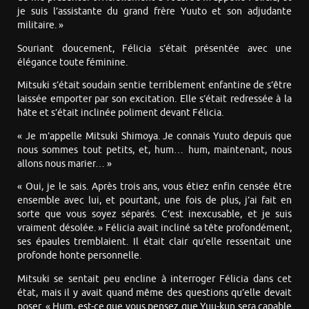
je suis l’assistante du grand frère Yuuto et son adjudante
militaire. »
Souriant doucement, Félicia s’était présentée avec une
élégance toute féminine.
Mitsuki s’était soudain sentie terriblement enfantine de s’être
laissée emporter par son excitation. Elle s’était redressée à la
hâte et s’était inclinée poliment devant Félicia.
« Je m’appelle Mitsuki Shimoya. Je connais Yuuto depuis que
nous sommes tout petits, et, hum… hum, maintenant, nous
allons nous marier… »
« Oui, je le sais. Après trois ans, vous étiez enfin censée être
ensemble avec lui, et pourtant, une fois de plus, j’ai fait en
sorte que vous soyez séparés. C’est inexcusable, et je suis
vraiment désolée. » Félicia avait incliné sa tête profondément,
ses épaules tremblaient. Il était clair qu’elle ressentait une
profonde honte personnelle.
Mitsuki se sentait peu encline à interroger Félicia dans cet
état, mais il y avait quand même des questions qu’elle devait
poser. « Hum, est-ce que vous pensez que Yuu-kun sera capable