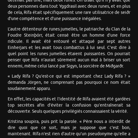
détenait pas une, mais deux runes. On disait qu’il n’y avait que
deux personnes dans tout Yggdrasil avec deux runes, et en plus
de cela, Rífa était spécifiquement une rare utilisatrice de seiðr
d’une compétence et d’une puissance inégalées.
L’autre détenteur de runes jumelles, le patriarche du Clan de la
Foudre Steinþórr, était censé être un homme d’une force
ridicule. Il avait été entouré et attaqué par sept autres
Einherjars et les avait tous combattus à lui seul. C’est dire à
quel point les runes jumelles étaient puissantes. On pourrait
penser que Rífa n’aurait sûrement aucun mal à briser un sort
ennemi, même celui lancé par Sigyn, la sorcière de Miðgarðr.
« Lady Rífa ? Qu’est-ce qui est important chez Lady Rífa ? »
demanda Jörgen, ne comprenant pas pourquoi ce nom était
soudainement apparu.
En effet, les capacités et l’identité de Rífa avaient été gardées
top secrètes afin d’éviter la confusion qu’entraînerait sa
découverte. Seuls quelques privilégiés connaissaient la vérité.
Kristina soupira, puis prit la parole. « Père nous a interdit de
dire quoi que ce soit, mais je suppose que c’est bon,
maintenant. Rífa n’est rien d’autre qu’un pseudonyme qu’elle a