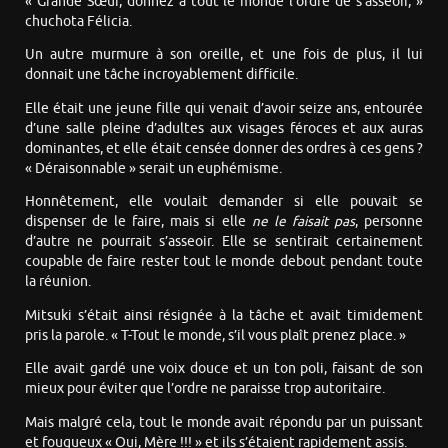
« Grande Sœur, donnez à tout le monde l’ordre de s’asseoir, »
chuchota Félicia.
Un autre murmure à son oreille, et une fois de plus, il lui
donnait une tâche incroyablement difficile.
Elle était une jeune fille qui venait d’avoir seize ans, entourée
d’une salle pleine d’adultes aux visages féroces et aux auras
dominantes, et elle était censée donner des ordres à ces gens ?
« Déraisonnable » serait un euphémisme.
Honnêtement, elle voulait demander si elle pouvait se
dispenser de le faire, mais si elle
ne le faisait pas
, personne
d’autre ne pourrait s’asseoir. Elle se sentirait certainement
coupable de faire rester tout le monde debout pendant toute
la réunion.
Mitsuki s’était ainsi résignée à la tâche et avait timidement
pris la parole. « T-Tout le monde, s’il vous plaît prenez place. »
Elle avait gardé une voix douce et un ton poli, faisant de son
mieux pour éviter que l’ordre ne paraisse trop autoritaire.
Mais malgré cela, tout le monde avait répondu par un puissant
et fougueux « Oui, Mère !!! » et ils s’étaient rapidement assis.