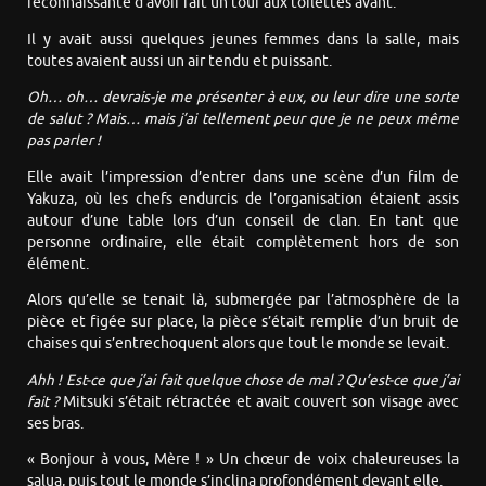
reconnaissante d’avoir fait un tour aux toilettes avant.
Il y avait aussi quelques jeunes femmes dans la salle, mais
toutes avaient aussi un air tendu et puissant.
Oh… oh… devrais-je me présenter à eux, ou leur dire une sorte
de salut ? Mais… mais j’ai tellement peur que je ne peux même
pas parler !
Elle avait l’impression d’entrer dans une scène d’un film de
Yakuza, où les chefs endurcis de l’organisation étaient assis
autour d’une table lors d’un conseil de clan. En tant que
personne ordinaire, elle était complètement hors de son
élément.
Alors qu’elle se tenait là, submergée par l’atmosphère de la
pièce et figée sur place, la pièce s’était remplie d’un bruit de
chaises qui s’entrechoquent alors que tout le monde se levait.
Ahh ! Est-ce que j’ai fait quelque chose de mal ? Qu’est-ce que j’ai
fait ?
Mitsuki s’était rétractée et avait couvert son visage avec
ses bras.
« Bonjour à vous, Mère ! » Un chœur de voix chaleureuses la
salua, puis tout le monde s’inclina profondément devant elle.