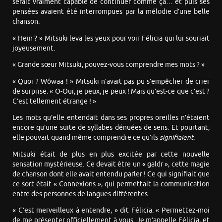
serait vraiment capable de continuer comme ça… et puis ses
pensées avaient été interrompues par la mélodie d’une belle
chanson.
« Hein ? » Mitsuki leva les yeux pour voir Félicia qui lui souriait
joyeusement.
« Grande sœur Mitsuki, pouvez-vous comprendre mes mots ? »
« Quoi ? Wôwaa ! » Mitsuki n’avait pas pu s’empêcher de crier
de surprise. « O-Oui, je peux, je peux ! Mais qu’est-ce que c’est ?
C’est tellement étrange ! »
Les mots qu’elle entendait dans ses propres oreilles n’étaient
encore qu’une suite de syllabes dénuées de sens. Et pourtant,
elle pouvait quand même comprendre ce qu’ils
signifiaient
.
Mitsuki était de plus en plus excitée par cette nouvelle
sensation mystérieuse. Ce devait être un « galdr », cette magie
de chanson dont elle avait entendu parler ! Ce qui signifiait que
ce sort était « Connexions », qui permettait la communication
entre des personnes de langues différentes.
« C’est merveilleux à entendre, » dit Félicia. « Permettez-moi
de me présenter officiellement à vous. Je m’appelle Félicia, et