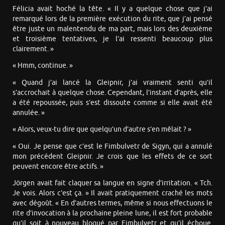
Félicia avait hoché la tête. « Il y a quelque chose que j’ai
remarqué lors de la première exécution du rite, que j’ai pensé
être juste un malentendu de ma part, mais lors des deuxième
et troisième tentatives, je l’ai ressenti beaucoup plus
clairement. »
« Hmm, continue. »
« Quand j’ai lancé la Gleipnir, j’ai vraiment senti qu’il
s’accrochait à quelque chose. Cependant, l’instant d’après, elle
a été repoussée, puis s’est dissoute comme si elle avait été
annulée. »
« Alors, veux-tu dire que quelqu’un d’autre s’en mêlait ? »
« Oui. Je pense que c’est le Fimbulvetr de Sigyn, qui a annulé
mon précédent Gleipnir. Je crois que les effets de ce sort
peuvent encore être actifs. »
Jörgen avait fait claquer sa langue en signe d’irritation. « Tch.
Je vois. Alors c’est ça. » Il avait pratiquement craché les mots
avec dégoût. « En d’autres termes, même si nous effectuons le
rite d’invocation à la prochaine pleine lune, il est fort probable
qu’il soit à nouveau bloqué par Fimbulvetr et qu’il échoue.