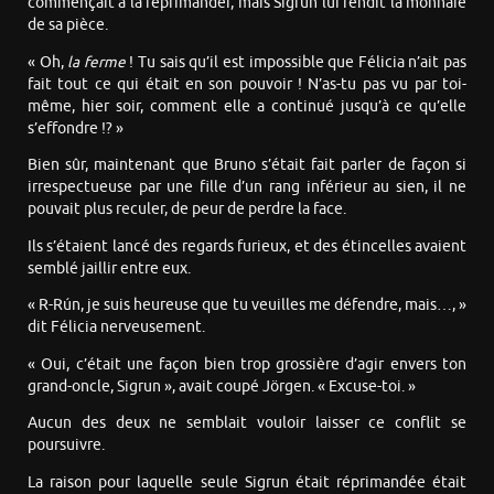
commençait à la réprimander, mais Sigrun lui rendit la monnaie
de sa pièce.
« Oh,
la ferme
! Tu sais qu’il est impossible que Félicia n’ait pas
fait tout ce qui était en son pouvoir ! N’as-tu pas vu par toi-
même, hier soir, comment elle a continué jusqu’à ce qu’elle
s’effondre !? »
Bien sûr, maintenant que Bruno s’était fait parler de façon si
irrespectueuse par une fille d’un rang inférieur au sien, il ne
pouvait plus reculer, de peur de perdre la face.
Ils s’étaient lancé des regards furieux, et des étincelles avaient
semblé jaillir entre eux.
« R-Rún, je suis heureuse que tu veuilles me défendre, mais…, »
dit Félicia nerveusement.
« Oui, c’était une façon bien trop grossière d’agir envers ton
grand-oncle, Sigrun », avait coupé Jörgen. « Excuse-toi. »
Aucun des deux ne semblait vouloir laisser ce conflit se
poursuivre.
La raison pour laquelle seule Sigrun était réprimandée était