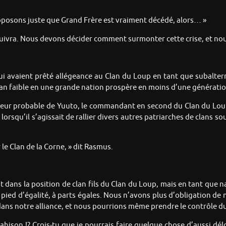
 supposons juste que Grand Frère est vraiment décédé, alors… »
 suivra. Nous devons décider comment surmonter cette crise, et nou
ui avaient prêté allégeance au Clan du Loup en tant que subaltern
 clan faible en une grande nation prospère en moins d’une générat
eur probable de Yuuto, le commandant en second du Clan du Loup
e lorsqu’il s’agissait de rallier divers autres patriarches de clans
le Clan de la Corne, » dit Rasmus.
nt dans la position de clan fils du Clan du Loup, mais en tant qu
 pied d’égalité, à parts égales. Nous n’avons plus d’obligation de 
 dans notre alliance, et nous pourrions même prendre le contrôle 
hison !? Crois-tu que je pourrais faire quelque chose d’aussi délo