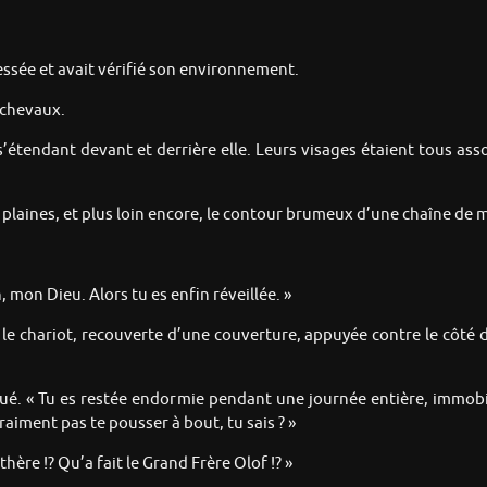
essée et avait vérifié son environnement.
s chevaux.
’étendant devant et derrière elle. Leurs visages étaient tous ass
de plaines, et plus loin encore, le contour brumeux d’une chaîne de
, mon Dieu. Alors tu es enfin réveillée. »
 le chariot, recouverte d’une couverture, appuyée contre le côté du
ntinué. « Tu es restée endormie pendant une journée entière, im
raiment pas te pousser à bout, tu sais ? »
thère !? Qu’a fait le Grand Frère Olof !? »