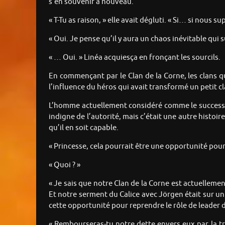
s’en souvenir à nouveau.
« T-Tu as raison, » elle avait dégluti. « Si… si nous
« Oui. Je pense qu’il y aura un chaos inévitable qui
« … Oui. » Linéa acquiesça en fronçant les sourcils.
En commençant par le Clan de la Corne, les clans q
l’influence du héros qui avait transformé un petit
L’homme actuellement considéré comme le success
indigne de l’autorité, mais c’était une autre histoir
qu’il en soit capable.
« Princesse, cela pourrait être une opportunité pour 
« Quoi ? »
« Je sais que notre Clan de la Corne est actuelleme
Et notre serment du Calice avec Jörgen était sur un
cette opportunité pour reprendre le rôle de leader
« Rembourseras-tu notre dette envers eux par la tra