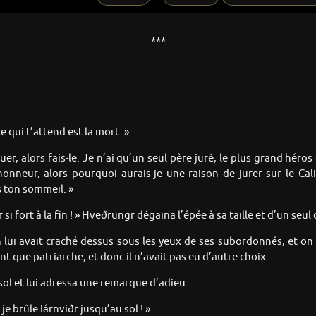
***
ce qui t’attend est la mort. »
tuer, alors fais-le. Je n’ai qu’un seul père juré, le plus grand hér
 honneur, alors pourquoi aurais-je une raison de jurer sur le Ca
 ton sommeil. »
 fort à la fin ! » Hveðrungr dégaina l’épée à sa taille et d’un seul 
n lui avait craché dessus sous les yeux de ses subordonnés, et on s
ant que patriarche, et donc il n’avait pas eu d’autre choix.
sol et lui adressa une remarque d’adieu.
e brûle Iárnviðr jusqu’au sol ! »