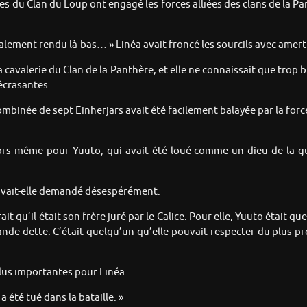
es du Clan du Loup ont engagé les forces alliées des clans de la Pan
galement rendu là-bas… » Linéa avait froncé les sourcils avec amer
a cavalerie du Clan de la Panthère, et elle ne connaissait que trop 
écrasantes.
binée de sept Einherjars avait été facilement balayée par la forc
lors même pour Yuuto, qui avait été loué comme un dieu de la gu
» avait-elle demandé désespérément.
t qu’il était son frère juré par le Calice. Pour elle, Yuuto était q
grande dette. C’était quelqu’un qu’elle pouvait respecter du plus p
 plus importantes pour Linéa.
 été tué dans la bataille. »