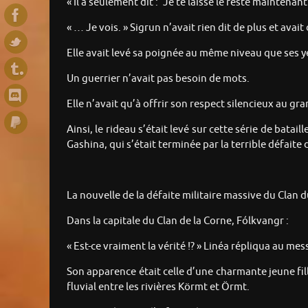
« Il a seulement dit : “Je te laisse le reste maintenant
« … Je vois. » Sigrun n’avait rien dit de plus et avai
Elle avait levé sa poignée au même niveau que ses ye
Un guerrier n’avait pas besoin de mots.
Elle n’avait qu’à offrir son respect silencieux au g
Ainsi, le rideau s’était levé sur cette série de batai
Gashina, qui s’était terminée par la terrible défaite
La nouvelle de la défaite militaire massive du Clan 
Dans la capitale du Clan de la Corne, Fólkvangr :
« Est-ce vraiment la vérité !? » Linéa répliqua au mes
Son apparence était celle d’une charmante jeune fille,
fluvial entre les rivières Körmt et Örmt.