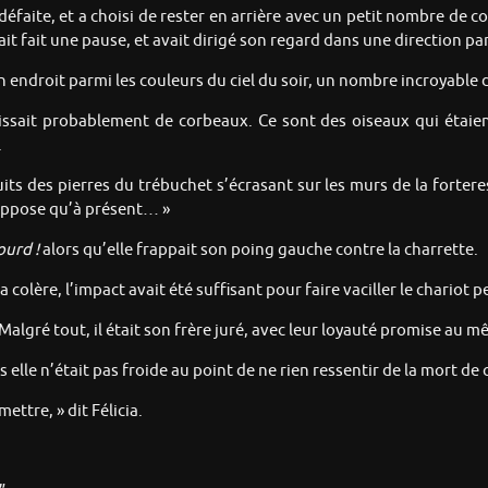
e défaite, et a choisi de rester en arrière avec un petit nombre d
it fait une pause, et avait dirigé son regard dans une direction par
n endroit parmi les couleurs du ciel du soir, un nombre incroyable 
 s’agissait probablement de corbeaux. Ce sont des oiseaux qui étai
.
uits des pierres du trébuchet s’écrasant sur les murs de la fortere
 suppose qu’à présent… »
ourd !
alors qu’elle frappait son poing gauche contre la charrette.
a colère, l’impact avait été suffisant pour faire vaciller le chario
algré tout, il était son frère juré, avec leur loyauté promise au même
is elle n’était pas froide au point de ne rien ressentir de la mort d
ttre, » dit Félicia.