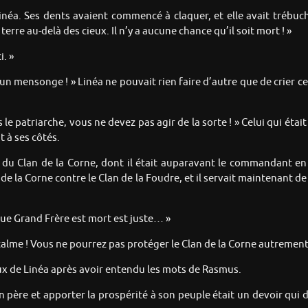
inéa. Ses dents avaient commencé à claquer, et elle avait trébuch
rre au-delà des cieux. Il n’y a aucune chance qu’il soit mort ! »
i. »
mensonge ! » Linéa ne pouvait rien faire d’autre que de crier ces 
s le patriarche, vous ne devez pas agir de la sorte ! » Celui qui était
 à ses côtés.
 du Clan de la Corne, dont il était auparavant le commandant en s
e la Corne contre le Clan de la Foudre, et il servait maintenant de
que Grand Frère est mort est juste… »
alme ! Vous ne pourrez pas protéger le Clan de la Corne autrement 
ux de Linéa après avoir entendu les mots de Rasmus.
on père et apporter la prospérité à son peuple était un devoir qui d