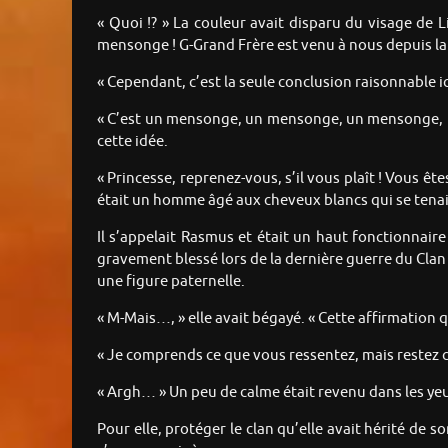
« Quoi !? » La couleur avait disparu du visage de L
mensonge ! G-Grand Frère est venu à nous depuis la te
« Cependant, c’est la seule conclusion raisonnable ic
« C’est un mensonge, un mensonge, un mensonge, un 
cette idée.
« Princesse, reprenez-vous, s’il vous plaît ! Vous ête
était un homme âgé aux cheveux blancs qui se tenait
Il s’appelait Rasmus et était un haut fonctionnaire
gravement blessé lors de la dernière guerre du Clan d
une figure paternelle.
« M-Mais…, » elle avait bégayé. « Cette affirmation 
« Je comprends ce que vous ressentez, mais restez c
« Argh… » Un peu de calme était revenu dans les ye
Pour elle, protéger le clan qu’elle avait hérité de s