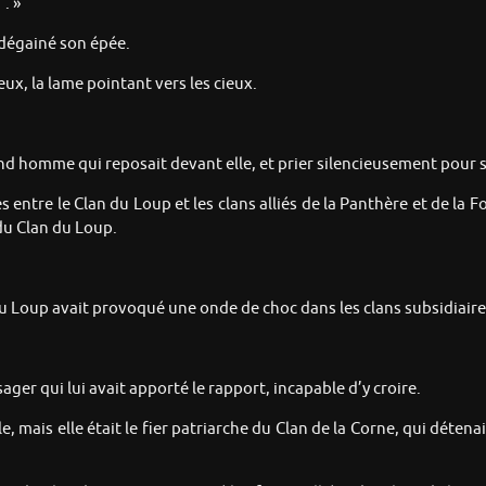
”. »
t dégainé son épée.
ux, la lame pointant vers les cieux.
rand homme qui reposait devant elle, et prier silencieusement pour s
lles entre le Clan du Loup et les clans alliés de la Panthère et de la
 du Clan du Loup.
du Loup avait provoqué une onde de choc dans les clans subsidiaire
sager qui lui avait apporté le rapport, incapable d’y croire.
 mais elle était le fier patriarche du Clan de la Corne, qui détenai