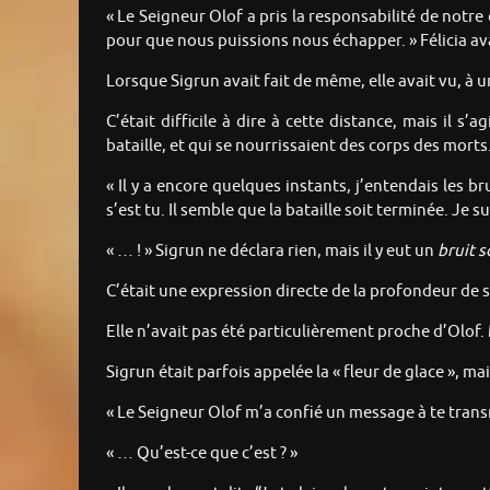
« Le Seigneur Olof a pris la responsabilité de notr
pour que nous puissions nous échapper. » Félicia ava
Lorsque Sigrun avait fait de même, elle avait vu, à u
C’était difficile à dire à cette distance, mais il
bataille, et qui se nourrissaient des corps des morts
« Il y a encore quelques instants, j’entendais les br
s’est tu. Il semble que la bataille soit terminée. Je
« … ! » Sigrun ne déclara rien, mais il y eut un
bruit s
C’était une expression directe de la profondeur de s
Elle n’avait pas été particulièrement proche d’Olof. M
Sigrun était parfois appelée la « fleur de glace », ma
« Le Seigneur Olof m’a confié un message à te transme
« … Qu’est-ce que c’est ? »