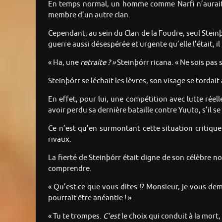
En temps normal, un homme comme Narfi n’aurait jam
membre d’un autre clan.
Cependant, au sein du Clan de la Foudre, seul Stein
guerre aussi désespérée et urgente qu’elle l’était, 
« Ha, une
retraite ? »
Steinþórr ricana. « Ne sois pas 
Steinþórr se léchait les lèvres, son visage se tordait 
En effet, pour lui, une compétition avec lutte réelle
avoir perdu sa dernière bataille contre Yuuto, s’il s
Ce n’est qu’en surmontant cette situation critique
rivaux.
La fierté de Steinþórr était digne de son célèbre 
comprendre.
« Qu’est-ce que vous dites !? Monsieur, je vous de
pourrait être anéantie ! »
« Tu te trompes.
C’est
le choix qui conduit à la mort,