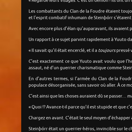
« Regarde leurs
visages
. C’est un démon ! Ils ont un 
Les combattants du Clan de la Foudre étaient toujo
et l’esprit combatif inhumain de Steinþórr s’étaien
Avec encore plus d’élan qu’auparavant, ils avaient 
Un rapport à ce sujet parvint rapidement à Yuuto d
« Il savait qu’il était encerclé, et il a
toujours
pressé v
C’est exactement ce que Yuuto avait voulu que l’ho
assaut, né d’un guerrier charismatique comme Steinþ
En d’autres termes, si l’armée du Clan de la Foudr
populace désorganisée, sans savoir où aller. À ce m
C’est ainsi que les choses auraient dû se passer… 
« Quoi !? Avance-t-il parce qu’il est stupide et que c’
Chargez en avant. C’était le seul moyen d’échapper 
Steinþórr était un guerrier-héros, invincible sur le 