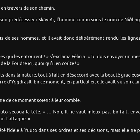
e en travers de son chemin.
e son prédécesseur Skáviðr, l’homme connu sous le nom de Níðhǫggr
lus de ses hommes, et il avait donc délibérément rendu les ligne
es qui les entourent ! » s’exclama Félicia. « Tu dois envoyer un me
e la Foudre ici, quoi qu’il en coûte ! »
nts dans la nature, tout à fait en désaccord avec la beauté gracieu
rre d’Yggdrasil. En ce moment, en particulier, elle avait vu son clan
aline de ce moment soient à leur comble.
to secoua la tête. « … Non, il ne vaut mieux pas. En fait, env
r l’attaque. »
té fidèle à Yuuto dans ses ordres et ses décisions, mais elle ne