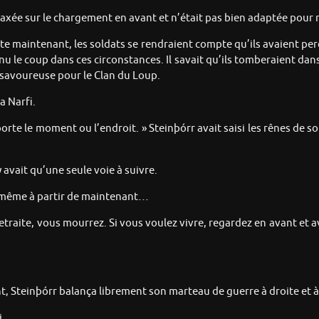
axée sur le chargement en avant et n’était pas bien adaptée pour r
ite maintenant, les soldats se rendraient compte qu’ils avaient perd
nu le coup dans ces circonstances. Il savait qu’ils tomberaient dans 
ie savoureuse pour le Clan du Loup.
a Narfi.
orte le moment ou l’endroit. » Steinþórr avait saisi les rênes de son
 avait qu’une seule voie à suivre.
de même à partir de maintenant…
retraite, vous mourrez. Si vous voulez vivre, regardez en avant et a
t, Steinþórr balança librement son marteau de guerre à droite et à
i.