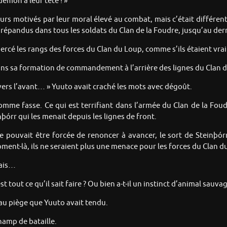
démon à leur tête ! »
urs motivés par leur moral élevé au combat, mais c’était différen
t répandus dans tous les soldats du Clan de la Foudre, jusqu’au d
percé les rangs des forces du Clan du Loup, comme s’ils étaient vr
ans sa formation de commandement à l’arrière des lignes du Clan 
ers l’avant… » Yuuto avait craché les mots avec dégoût.
mme fasse. Ce qui est terrifiant dans l’armée du Clan de la Fou
órr qui les menait depuis les lignes de front.
e pouvait être forcée de renoncer à avancer, le sort de Steinþórr
oment-là, ils ne seraient plus une menace pour les forces du Clan d
mais…
est tout ce qu’il sait faire ? Ou bien a-t-il un instinct d’animal sauva
au piège que Yuuto avait tendu.
champ de bataille.