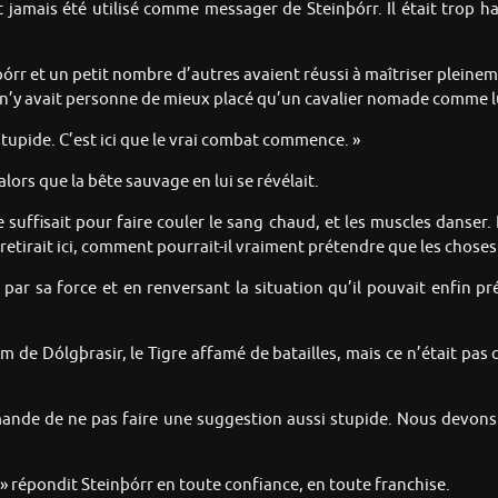
ais été utilisé comme messager de Steinþórr. Il était trop haut
þórr et un petit nombre d’autres avaient réussi à maîtriser pleinem
il n’y avait personne de mieux placé qu’un cavalier nomade comme l
stupide. C’est ici que le vrai combat commence. »
alors que la bête sauvage en lui se révélait.
 suffisait pour faire couler le sang chaud, et les muscles danser. 
e retirait ici, comment pourrait-il vraiment prétendre que les choses
 par sa force et en renversant la situation qu’il pouvait enfin p
nom de Dólgþrasir, le Tigre affamé de batailles, mais ce n’était p
mande de ne pas faire une suggestion aussi stupide. Nous devons 
 » répondit Steinþórr en toute confiance, en toute franchise.