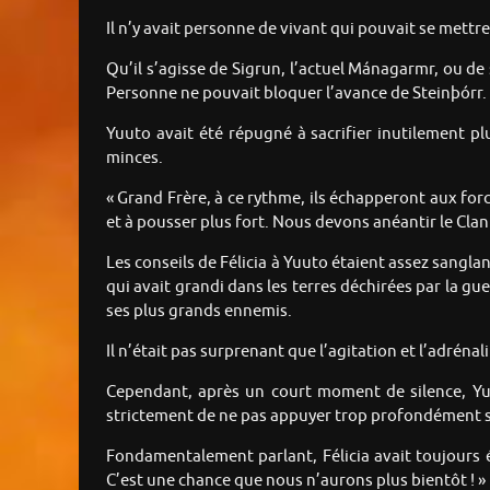
Il n’y avait personne de vivant qui pouvait se mettr
Qu’il s’agisse de Sigrun, l’actuel Mánagarmr, ou d
Personne ne pouvait bloquer l’avance de Steinþórr.
Yuuto avait été répugné à sacrifier inutilement p
minces.
« Grand Frère, à ce rythme, ils échapperont aux forc
et à pousser plus fort. Nous devons anéantir le Clan d
Les conseils de Félicia à Yuuto étaient assez sangla
qui avait grandi dans les terres déchirées par la gue
ses plus grands ennemis.
Il n’était pas surprenant que l’agitation et l’adrén
Cependant, après un court moment de silence, Yuu
strictement de ne pas appuyer trop profondément su
Fondamentalement parlant, Félicia avait toujours é
C’est une chance que nous n’aurons plus bientôt ! »