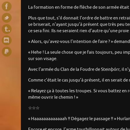
La formation en forme de flèche de son armée était 
Plus que tout, s’il donnait l’ordre de battre en retra
se briserait, n’ayant jusqu’à présent que très peu te
ce sera fini. Ils ne seraient rien d’autre qu’une pro
« Alors, qu’avez-vous l’intention de faire ? » demand
« Hehe ! La seule chose que je fais toujours, peu imp
sur son visage.
Avec l’armée du Clan de la Foudre de Steinþórr, il n’y
Comme c’était le cas jusqu’à présent, il en serait 
« Relayez ça à toutes les troupes. Si vous battez en 
même ouvrir le chemin ! »
☆☆☆
« Haaaaaaaaaaaaah !! Dégagez le passage !! » Hurlan
Encore et encore, l’arme tourbillonnait autour de lu