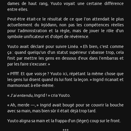
dames de haut rang, Yuuto voyait une certaine différence
entre elles.
Peut-être était-ce le résultat de ce que l’on attendait le plus
actuellement du Þjóðann, non pas les compétences réelles
pour l’administration et la règle, mais de jouer le rôle d’un
symbole unificateur et d’objet de révérence.
Yuuto avait déclaré pour suivre Linéa. « Eh bien, c’est comme
ça : quand quelqu’un d’un statut supérieur s’abaisse trop, cela
finit par mettre les gens en dessous d’eux dans l’embarras et
par les faire s’excuser. »
« Pffff. Et que vois-je ? Yuuto ici, répétant la même chose que
les gens lui disent quand ils lui font la leçon. » Ingrid ricanait et
marmonnait à elle-même.
« J’
ai entendu
, Ingrid ! » cria Yuuto.
« Ah, merde —, » Ingrid avait bougé pour se couvrir la bouche
avec sa main, mais bien sûr il était déjà trop tard.
Yuuto aligna sa main et la frappa d’un (léger) coup sur le front.
***