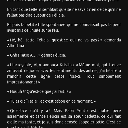
En tant que telle, il semblait qu’elle ne savait rien de ce qu’il ne
fallait pas dire autour de Félicia.
Et puis la petite fille spontanée qui ne connaissait pas la peur
avait mis de l’huile sur le feu.
« Hé, hé, tatie Félicia, qu’est-ce qui ne va pas ? » demanda
Albertina.
« Ghh ! Tatie A…, » gémit Félicia.
« I-Incroyable, Al, » annonça Kristina. « Même moi, qui trouve
amusant de jouer avec les sentiments des autres, j’ai hésité à
franchir cette ligne cette fois-ci. Tout simplement
impressionnant ! »
« Huuuh !? Qu’est-ce que j’ai fait !? »
« Tu as dit “Tatie”, et c’est tabou en ce moment. »
« Qu’est-ce qu’il y a ? Mais Papa Yuuto est notre père
assermenté et tante Félicia est sa sœur cadette, ce qui fait
d’elle ma tante, et je suis donc censée l’appeler tatie. C’est ce
que tu as dit, Kris ! »