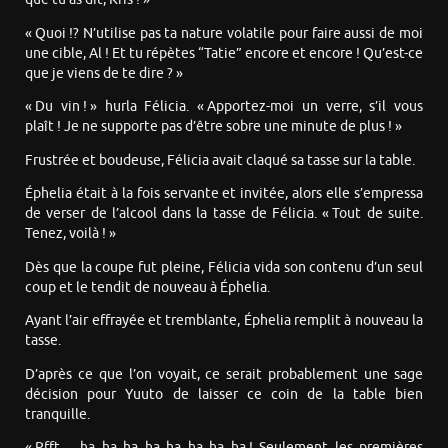
« Quoi !? N’utilise pas ta nature volatile pour faire aussi de moi
une cible, Al ! Et tu répètes “Tatie” encore et encore ! Qu’est-ce
que je viens de te dire ? »
« Du vin ! » hurla Félicia. « Apportez-moi un verre, s’il vous
plaît ! Je ne supporte pas d’être sobre une minute de plus ! »
Frustrée et boudeuse, Félicia avait claqué sa tasse sur la table.
Éphelia était à la fois servante et invitée, alors elle s’empressa
de verser de l’alcool dans la tasse de Félicia. « Tout de suite.
Tenez, voilà ! »
Dès que la coupe fut pleine, Félicia vida son contenu d’un seul
coup et le tendit de nouveau à Éphelia.
Ayant l’air effrayée et tremblante, Éphelia remplit à nouveau la
tasse.
D’après ce que l’on voyait, ce serait probablement une sage
décision pour Yuuto de laisser ce coin de la table bien
tranquille.
« Pfft… ha ha ha ha ha ha ha ha ! Seulement les premières