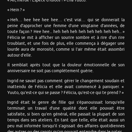
« Ah, merde ! Espèce d’idiote ! » cria Yuuto.
« Hein ? »
« Heh… hee hee hee hee… c’est vrai… qui se donnerait la
peine d’approcher une femme d’une vingtaine d’années, de
toute façon ? Hee hee... heh heh heh heh heh heh heh heh... »
Félicia se mit à afficher un sourire sombre et à rire d’un rire
troublant, et une fois de plus, elle commença à dégager une
lourde aura de morosité, comme si l’air même était assombri
autour d’elle.
Il semblait après tout que la douleur émotionnelle de son
anniversaire ne soit pas complètement guérie.
Ingrid ne savait pas comment gérer le changement soudain et
inattendu de Félicia et elle avait commencé à paniquer. «
Yuuto, qu’est-ce qui se passe ? Félicia, qu’est-ce qui te prend ? »
Ingrid était le genre de fille qui s’épanouissait lorsqu’elle
terminait un travail d’une qualité dont elle pouvait être
satisfaite, si bien qu’en général, elle passait la plupart de son
temps dans ses ateliers. En tant que telle, elle était aussi un
peu mal informée lorsqu’il s’agissait des affaires quotidiennes
des autres ou des ragots qu’on pouvait entendre dans le palais.