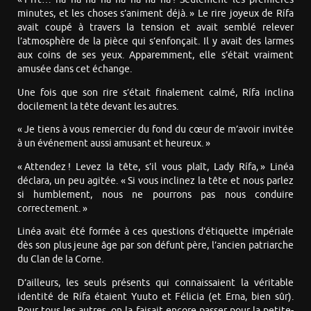
minutes, et les choses s’animent déjà. » Le rire joyeux de Rífa
avait coupé à travers la tension et avait semblé relever
l’atmosphère de la pièce qui s’enfonçait. Il y avait des larmes
aux coins de ses yeux. Apparemment, elle s’était vraiment
amusée dans cet échange.
Une fois que son rire s’était finalement calmé, Rífa inclina
docilement la tête devant les autres.
« Je tiens à vous remercier du fond du cœur de m’avoir invitée
à un événement aussi amusant et heureux. »
« Attendez ! Levez la tête, s’il vous plaît, Lady Rífa, » Linéa
déclara, un peu agitée. « Si vous inclinez la tête et nous parlez
si humblement, nous ne pourrons pas nous conduire
correctement. »
Linéa avait été formée à ces questions d’étiquette impériale
dès son plus jeune âge par son défunt père, l’ancien patriarche
du Clan de la Corne.
D’ailleurs, les seuls présents qui connaissaient la véritable
identité de Rífa étaient Yuuto et Félicia (et Erna, bien sûr).
Pour tous les autres, on la faisait encore passer pour la petite-