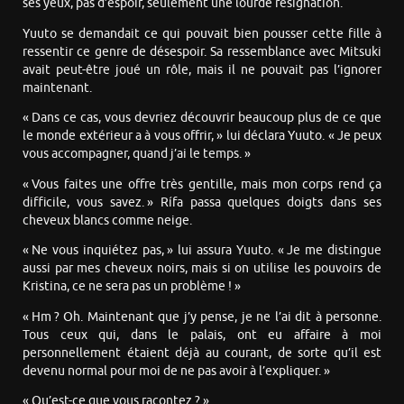
ses yeux, pas d’espoir, seulement une lourde résignation.
Yuuto se demandait ce qui pouvait bien pousser cette fille à
ressentir ce genre de désespoir. Sa ressemblance avec Mitsuki
avait peut-être joué un rôle, mais il ne pouvait pas l’ignorer
maintenant.
« Dans ce cas, vous devriez découvrir beaucoup plus de ce que
le monde extérieur a à vous offrir, » lui déclara Yuuto. « Je peux
vous accompagner, quand j’ai le temps. »
« Vous faites une offre très gentille, mais mon corps rend ça
difficile, vous savez. » Rífa passa quelques doigts dans ses
cheveux blancs comme neige.
« Ne vous inquiétez pas, » lui assura Yuuto. « Je me distingue
aussi par mes cheveux noirs, mais si on utilise les pouvoirs de
Kristina, ce ne sera pas un problème ! »
« Hm ? Oh. Maintenant que j’y pense, je ne l’ai dit à personne.
Tous ceux qui, dans le palais, ont eu affaire à moi
personnellement étaient déjà au courant, de sorte qu’il est
devenu normal pour moi de ne pas avoir à l’expliquer. »
« Qu’est-ce que vous racontez ? »