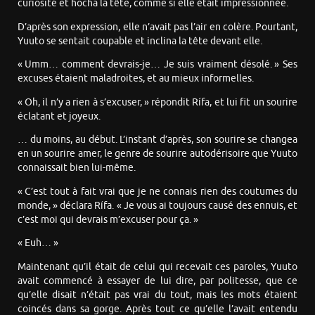
curiosité et hocha la tête, comme si elle était impressionnée.
D’après son expression, elle n’avait pas l’air en colère. Pourtant,
Yuuto se sentait coupable et inclina la tête devant elle.
« Umm… comment devrais-je… Je suis vraiment désolé. » Ses
excuses étaient maladroites, et au mieux informelles.
« Oh, il n’y a rien à s’excuser, » répondit Rífa, et lui fit un sourire
éclatant et joyeux.
… du moins, au début. L’instant d’après, son sourire se changea
en un sourire amer, le genre de sourire autodérisoire que Yuuto
connaissait bien lui-même.
« C’est tout à fait vrai que je ne connais rien des coutumes du
monde, » déclara Rífa. « Je vous ai toujours causé des ennuis, et
c’est moi qui devrais m’excuser pour ça. »
« Euh… »
Maintenant qu’il était de celui qui recevait ces paroles, Yuuto
avait commencé à essayer de lui dire, par politesse, que ce
qu’elle disait n’était pas vrai du tout, mais les mots étaient
coincés dans sa gorge. Après tout ce qu’elle l’avait entendu