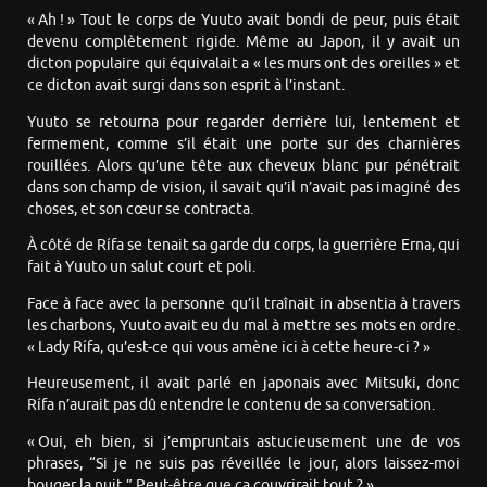
« Ah ! » Tout le corps de Yuuto avait bondi de peur, puis était
devenu complètement rigide. Même au Japon, il y avait un
dicton populaire qui équivalait a « les murs ont des oreilles » et
ce dicton avait surgi dans son esprit à l’instant.
Yuuto se retourna pour regarder derrière lui, lentement et
fermement, comme s’il était une porte sur des charnières
rouillées. Alors qu’une tête aux cheveux blanc pur pénétrait
dans son champ de vision, il savait qu’il n’avait pas imaginé des
choses, et son cœur se contracta.
À côté de Rífa se tenait sa garde du corps, la guerrière Erna, qui
fait à Yuuto un salut court et poli.
Face à face avec la personne qu’il traînait in absentia à travers
les charbons, Yuuto avait eu du mal à mettre ses mots en ordre.
« Lady Rífa, qu’est-ce qui vous amène ici à cette heure-ci ? »
Heureusement, il avait parlé en japonais avec Mitsuki, donc
Rífa n’aurait pas dû entendre le contenu de sa conversation.
« Oui, eh bien, si j’empruntais astucieusement une de vos
phrases, “Si je ne suis pas réveillée le jour, alors laissez-moi
bouger la nuit.” Peut-être que ça couvrirait tout ? »