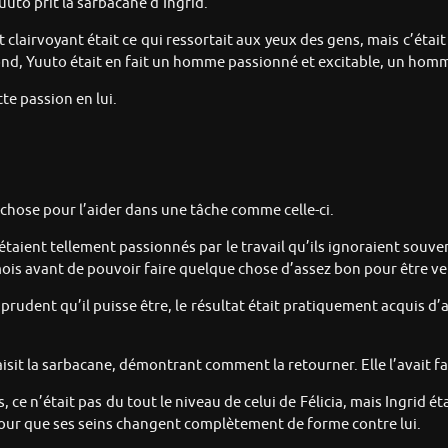
uuto prit la sarbacane d’Ingrid.
t clairvoyant était ce qui ressortait aux yeux des gens, mais c’étai
nd, Yuuto était en fait un homme passionné et excitable, un homme 
te passion en lui.
d-chose pour l’aider dans une tâche comme celle-ci.
étaient tellement passionnés par le travail qu’ils ignoraient souven
ix mois avant de pouvoir faire quelque chose d’assez bon pour être v
rudent qu’il puisse être, le résultat était pratiquement acquis 
saisit la sarbacane, démontrant comment la retourner. Elle l’avait f
s, ce n’était pas du tout le niveau de celui de Félicia, mais Ingrid 
 pour que ses seins changent complètement de forme contre lui.