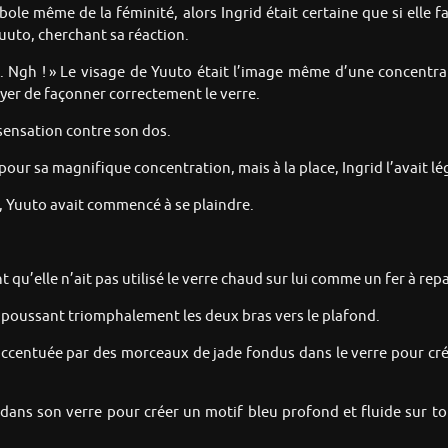
mbole même de la féminité, alors Ingrid était certaine que si elle 
uuto, cherchant sa réaction.
ile. Ngh ! » Le visage de Yuuto était l’image même d’une concentra
er de façonner correctement le verre.
 sensation contre son dos.
ter pour sa magnifique concentration, mais à la place, Ingrid l’avait 
on, Yuuto avait commencé à se plaindre.
nt qu’elle n’ait pas utilisé le verre chaud sur lui comme un fer à rep
to, poussant triomphalement les deux bras vers le plafond.
é accentuée par des morceaux de jade fondus dans le verre pour cré
 dans son verre pour créer un motif bleu profond et fluide sur to