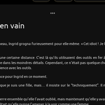
***
en vain
eau, Ingrid grogna furieusement pour elle-même. « Cet idiot ! Je l
une certaine distance. C’est là qu’ils utilisaient des outils en f
e dans les moindres détails. Cependant, ce n’était pas quelque ch
ience avec les outils.
ance pour Ingrid en ce moment.
que je suis une fille, mais… il insiste sur le “techniquement”. 
verre ensemble qu’elle l’avait oublié, mais maintenant qu’elle y avai
 était qu’elle puisse l’amener à la voir comme une femme.