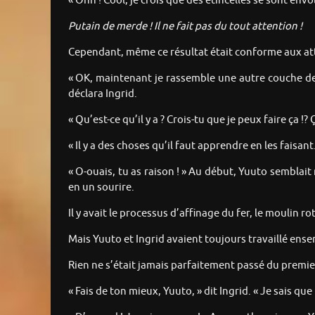
« Ohh ! Cool, je crois que des étincelles se sont envo
Putain de merde ! Il ne fait pas du tout attention !
Cependant, même ce résultat était conforme aux atten
« OK, maintenant je rassemble une autre couche de 
déclara Ingrid.
« Qu’est-ce qu’il y a ? Crois-tu que je peux faire ça !
« Il y a des choses qu’il faut apprendre en les faisant.
« O-ouais, tu as raison ! » Au début, Yuuto semblai
en un sourire.
Il y avait le processus d’affinage du fer, le moulin rot
Mais Yuuto et Ingrid avaient toujours travaillé ense
Rien ne s’était jamais parfaitement passé du premier
« Fais de ton mieux, Yuuto, » dit Ingrid. « Je sais que 