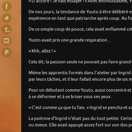
« D’accord ! Je vais essayer ! » Avec enthousiasme, Y
De nos jours, la tendance de Yuuto à être délibéré e
expérience en tant que patriarche après coup. Au fo
De ce simple coup de pouce, cela avait enflammé cet
Yuuto avait pris une grande respiration…
« Khh, allez ! »
Cela dit, la passion seule ne pouvait pas faire gran
Même les apprentis formés dans l’atelier par Ingrid 
par leurs tâches, et il leur fallait encore plus de s
Pour un débutant comme Yuuto, aussi concentré et p
à se déformer et à se briser sous ses yeux.
« C’est comme ça que tu fais. » Ingrid se pencha et 
La poitrine d’Ingrid n’était pas du tout petite. Certe
ou mieux. Elle avait appuyé assez fort sur son dos