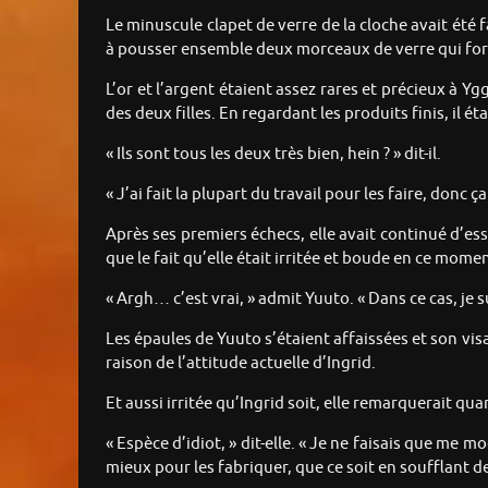
Le minuscule clapet de verre de la cloche avait été f
à pousser ensemble deux morceaux de verre qui for
L’or et l’argent étaient assez rares et précieux à Yg
des deux filles. En regardant les produits finis, il éta
« Ils sont tous les deux très bien, hein ? » dit-il.
« J’ai fait la plupart du travail pour les faire, donc
Après ses premiers échecs, elle avait continué d’essa
que le fait qu’elle était irritée et boude en ce momen
« Argh… c’est vrai, » admit Yuuto. « Dans ce cas, je s
Les épaules de Yuuto s’étaient affaissées et son visag
raison de l’attitude actuelle d’Ingrid.
Et aussi irritée qu’Ingrid soit, elle remarquerait 
« Espèce d’idiot, » dit-elle. « Je ne faisais que me m
mieux pour les fabriquer, que ce soit en soufflant de 