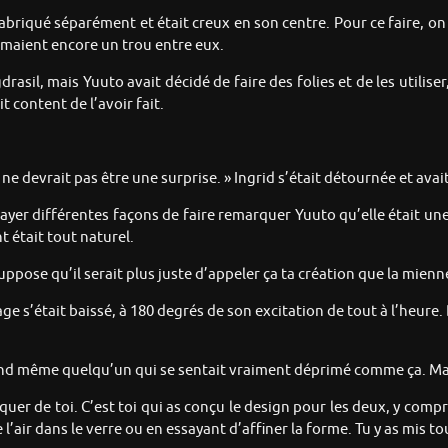
abriqué séparément et était creux en son centre. Pour ce faire, on ut
maient encore un trou entre eux.
gdrasil, mais Yuuto avait décidé de faire des folies et de les utilis
it content de l’avoir fait.
 ça ne devrait pas être une surprise. » Ingrid s’était détournée et a
yer différentes façons de faire remarquer Yuuto qu’elle était une f
t était tout naturel.
uppose qu’il serait plus juste d’appeler ça ta création que la mienne
e s’était baissé, à 180 degrés de son excitation de tout à l’heure. 
quand même quelqu’un qui se sentait vraiment déprimé comme ça. Malg
oquer de toi. C’est toi qui as conçu le design pour les deux, y compr
l’air dans le verre ou en essayant d’affiner la forme. Tu y as mis to