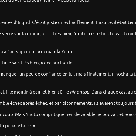
lées du verre tout à l’heure ! » déclara Yuuto.
tes d’Ingrid. C’était juste un échauffement. Ensuite, il était temp
verre sur la graine, et… très bien, Yuuto, cette fois tu vas tenir
? Ça a l’air super dur, » demanda Yuuto.
 Tu le sais très bien, » déclara Ingrid.
t manquer un peu de confiance en lui, mais finalement, il hocha la
atif, le moulin à eau, et bien sûr le
nihontou
. Dans chaque cas, au d
mble échec après échec, et par tâtonnements, ils avaient toujours t
 coup. Mais Yuuto comprit que rien de valable ne pouvait être acco
tu peux le faire. »