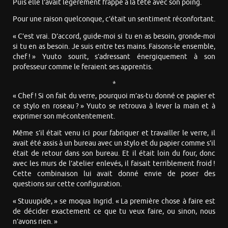
Puis elle l’avait légèrement frappé à la tête avec son poing.
Pour une raison quelconque, c’était un sentiment réconfortant.
« C’est vrai. D’accord, guide-moi si tu en as besoin, gronde-moi
si tu en as besoin. Je suis entre tes mains. Faisons-le ensemble,
chef ! » Yuuto sourit, s’adressant énergiquement à son
professeur comme le feraient ses apprentis.
*
« Chef ! Si on fait du verre, pourquoi m’as-tu donné ce papier et
ce stylo en roseau ? » Yuuto se retrouva à lever la main et à
exprimer son mécontentement.
Même s’il était venu ici pour fabriquer et travailler le verre, il
avait été assis à un bureau avec un stylo et du papier comme s’il
était de retour dans son bureau. Et il était loin du four, donc
avec les murs de l’atelier enlevés, il faisait terriblement froid !
Cette combinaison lui avait donné envie de poser des
questions sur cette configuration.
« Stuuupide, » se moqua Ingrid. « La première chose à faire est
de décider exactement ce que tu veux faire, ou sinon, nous
n’avons rien. »