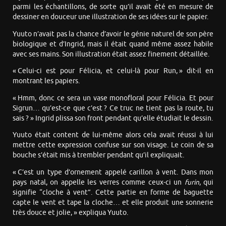
parmi les échantillons, de sorte qu’il avait été en mesure de
dessiner en douceur une illustration de ses idées sur le papier.
Yuuto n’avait pas la chance d’avoir le génie naturel de son père
biologique et d’Ingrid, mais il était quand même assez habile
avec ses mains. Son illustration était assez finement détaillée.
« Celui-ci est pour Félicia, et celui-là pour Run, » dit-il en
montrant les papiers.
« Hmm, donc ce sera un vase monofloral pour Félicia. Et pour
Sigrun… qu’est-ce que c’est ? Ce truc ne tient pas la route, tu
sais ? » Ingrid plissa son front pendant qu’elle étudiait le dessin.
Yuuto était content de lui-même alors cela avait réussi à lui
mettre cette expression confuse sur son visage. Le coin de sa
bouche s’était mis à trembler pendant qu’il expliquait.
« C’est un type d’ornement appelé carillon à vent. Dans mon
pays natal, on appelle les verres comme ceux-ci un
furin
, qui
signifie “cloche à vent”. Cette partie en forme de baguette
capte le vent et tape la cloche… et elle produit une sonnerie
très douce et jolie, » expliqua Yuuto.