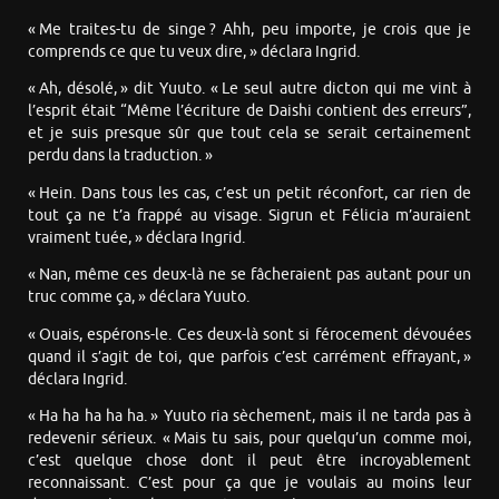
« Me traites-tu de singe ? Ahh, peu importe, je crois que je
comprends ce que tu veux dire, » déclara Ingrid.
« Ah, désolé, » dit Yuuto. « Le seul autre dicton qui me vint à
l’esprit était “Même l’écriture de Daishi contient des erreurs”,
et je suis presque sûr que tout cela se serait certainement
perdu dans la traduction. »
« Hein. Dans tous les cas, c’est un petit réconfort, car rien de
tout ça ne t’a frappé au visage. Sigrun et Félicia m’auraient
vraiment tuée, » déclara Ingrid.
« Nan, même ces deux-là ne se fâcheraient pas autant pour un
truc comme ça, » déclara Yuuto.
« Ouais, espérons-le. Ces deux-là sont si férocement dévouées
quand il s’agit de toi, que parfois c’est carrément effrayant, »
déclara Ingrid.
« Ha ha ha ha ha. » Yuuto ria sèchement, mais il ne tarda pas à
redevenir sérieux. « Mais tu sais, pour quelqu’un comme moi,
c’est quelque chose dont il peut être incroyablement
reconnaissant. C’est pour ça que je voulais au moins leur