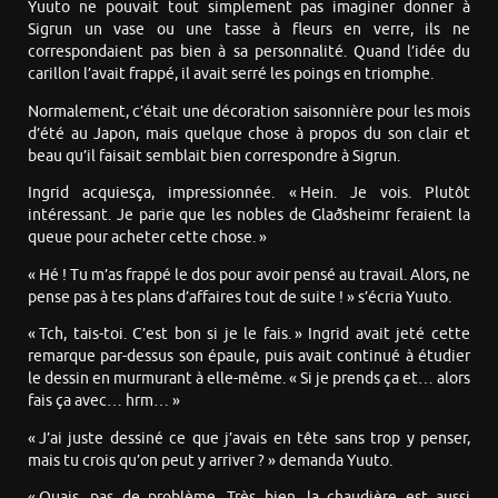
Yuuto ne pouvait tout simplement pas imaginer donner à
Sigrun un vase ou une tasse à fleurs en verre, ils ne
correspondaient pas bien à sa personnalité. Quand l’idée du
carillon l’avait frappé, il avait serré les poings en triomphe.
Normalement, c’était une décoration saisonnière pour les mois
d’été au Japon, mais quelque chose à propos du son clair et
beau qu’il faisait semblait bien correspondre à Sigrun.
Ingrid acquiesça, impressionnée. « Hein. Je vois. Plutôt
intéressant. Je parie que les nobles de Glaðsheimr feraient la
queue pour acheter cette chose. »
« Hé ! Tu m’as frappé le dos pour avoir pensé au travail. Alors, ne
pense pas à tes plans d’affaires tout de suite ! » s’écria Yuuto.
« Tch, tais-toi. C’est bon si je le fais. » Ingrid avait jeté cette
remarque par-dessus son épaule, puis avait continué à étudier
le dessin en murmurant à elle-même. « Si je prends ça et… alors
fais ça avec… hrm… »
« J’ai juste dessiné ce que j’avais en tête sans trop y penser,
mais tu crois qu’on peut y arriver ? » demanda Yuuto.
« Ouais, pas de problème. Très bien, la chaudière est aussi