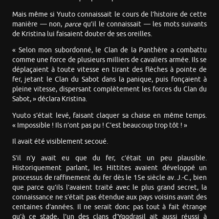
Mais même si Yuuto connaissait le cours de l’histoire de cette
manière — non,
parce
qu’il le connaissait — les mots suivants
de Kristina lui faisaient douter de ses oreilles.
« Selon mon subordonné, le Clan de la Panthère a combattu
comme une force de plusieurs milliers de cavaliers armée. Ils se
déplaçaient à toute vitesse en tirant des flèches à pointe de
fer, jetant le Clan du Sabot dans la panique, puis fonçaient à
pleine vitesse, dispersant complètement les forces du Clan du
Sabot, » déclara Kristina.
Yuuto s’était levé, faisant claquer sa chaise en même temps.
« Impossible ! Ils n’ont pas pu ! C’est beaucoup trop tôt ! »
Il avait été visiblement secoué.
S’il n’y avait eu que du fer, c’était un peu plausible.
Historiquement parlant, les Hittites avaient développé un
processus de raffinement du fer dès le 15e siècle av. J.-C., bien
que parce qu’ils l’avaient traité avec le plus grand secret, la
connaissance ne s’était pas étendue aux pays voisins avant des
centaines d’années. Il ne serait donc pas tout à fait étrange
qu’à ce stade, l’un des clans d’Yggdrasil ait aussi réussi à