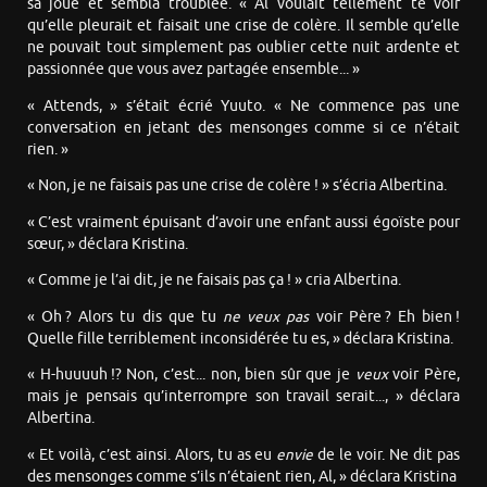
sa joue et sembla troublée. « Al voulait tellement te voir
qu’elle pleurait et faisait une crise de colère. Il semble qu’elle
ne pouvait tout simplement pas oublier cette nuit ardente et
passionnée que vous avez partagée ensemble... »
« Attends, » s’était écrié Yuuto. « Ne commence pas une
conversation en jetant des mensonges comme si ce n’était
rien. »
« Non, je ne faisais pas une crise de colère ! » s’écria Albertina.
« C’est vraiment épuisant d’avoir une enfant aussi égoïste pour
sœur, » déclara Kristina.
« Comme je l’ai dit, je ne faisais pas ça ! » cria Albertina.
« Oh ? Alors tu dis que tu
ne veux pas
voir Père ? Eh bien !
Quelle fille terriblement inconsidérée tu es, » déclara Kristina.
« H-huuuuh !? Non, c’est... non, bien sûr que je
veux
voir Père,
mais je pensais qu’interrompre son travail serait..., » déclara
Albertina.
« Et voilà, c’est ainsi. Alors, tu as eu
envie
de le voir. Ne dit pas
des mensonges comme s’ils n’étaient rien, Al, » déclara Kristina