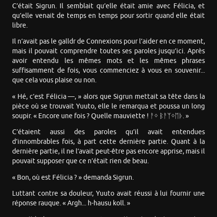
C’était Sigrun. Il semblait qu’elle était amie avec Félicia, et
qu’elle venait de temps en temps pour sortir quand elle était
libre.
Il n’avait pas le galldr de Connexions pour l’aider en ce moment,
mais il pouvait comprendre toutes ses paroles jusqu’ici. Après
avoir entendu les mêmes mots et les mêmes phrases
suffisamment de fois, vous commenciez à vous en souvenir...
que cela vous plaise ou non.
« Hé, c’est Félicia —, » alors que Sigrun mettait sa tête dans la
pièce où se trouvait Yuuto, elle le remarqua et poussa un long
soupir. « Encore une fois ? Quelle mauviette ! ᚨᛜ ᛒᚨᛉᛜᛖᚦ. »
C’étaient aussi des paroles qu’il avait entendues
d’innombrables fois, à part cette dernière partie. Quant à la
dernière partie, il ne l’avait peut-être pas encore apprise, mais il
pouvait supposer que ce n’était rien de beau.
« Bon, où est Félicia ? » demanda Sigrun.
Luttant contre sa douleur, Yuuto avait réussi à lui fournir une
réponse rauque. « Argh... h-hausu koll. »