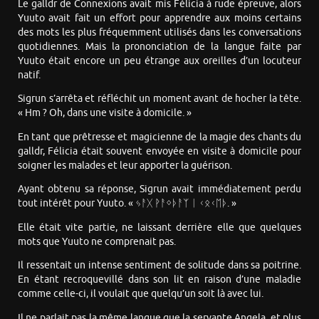
Le galldr de Connexions avait mis Félicia à rude épreuve, alors
Yuuto avait fait un effort pour apprendre aux moins certains
des mots les plus fréquemment utilisés dans les conversations
quotidiennes. Mais la prononciation de la langue faite par
Yuuto était encore un peu étrange aux oreilles d’un locuteur
natif.
Sigrun s’arrêta et réfléchit un moment avant de hocher la tête.
« Hm ? Oh, dans une visite à domicile. »
En tant que prêtresse et magicienne de la magie des chants du
galldr, Félicia était souvent envoyée en visite à domicile pour
soigner les malades et leur apporter la guérison.
Ayant obtenu sa réponse, Sigrun avait immédiatement perdu
tout intérêt pour Yuuto. « ᛃᚨᚷ ᚹᚨᛜᚦᚨᛉ ᛁ ᚲᛟᚲᛖᚦ. »
Elle était vite partie, ne laissant derrière elle que quelques
mots que Yuuto ne comprenait pas.
Il ressentait un intense sentiment de solitude dans sa poitrine.
En étant recroquevillé dans son lit en raison d’une maladie
comme celle-ci, il voulait que quelqu’un soit là avec lui.
Il ne parlait pas la même langue que la servante Angela, et plus