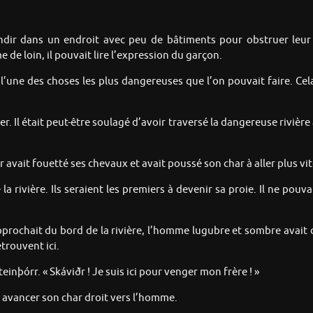
ndir dans un endroit avec peu de bâtiments pour obstruer leur 
de loin, il pouvait lire l’expression du garçon.
 l’une des choses les plus dangereuses que l’on pouvait faire. Cela
. Il était peut-être soulagé d’avoir traversé la dangereuse rivière av
rr avait fouetté ses chevaux et avait poussé son char à aller plus vit
 rivière. Ils seraient les premiers à devenir sa proie. Il ne pouva
s’approchait du bord de la rivière, l’homme lugubre et sombre av
etrouvent ici.
einþórr. « Skáviðr ! Je suis ici pour venger mon frère ! »
it avancer son char droit vers l’homme.