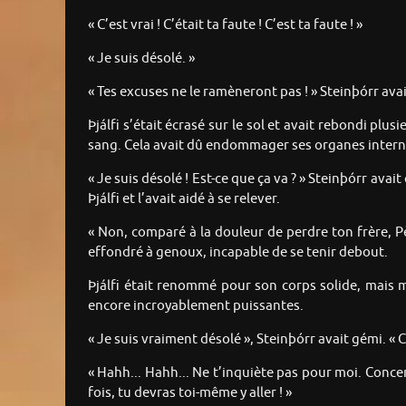
« C’est vrai ! C’était ta faute ! C’est ta faute ! »
« Je suis désolé. »
« Tes excuses ne le ramèneront pas ! » Steinþórr ava
Þjálfi s’était écrasé sur le sol et avait rebondi plus
sang. Cela avait dû endommager ses organes intern
« Je suis désolé ! Est-ce que ça va ? » Steinþórr avai
Þjálfi et l’avait aidé à se relever.
« Non, comparé à la douleur de perdre ton frère, Père
effondré à genoux, incapable de se tenir debout.
Þjálfi était renommé pour son corps solide, mais m
encore incroyablement puissantes.
« Je suis vraiment désolé », Steinþórr avait gémi. « C
« Hahh... Hahh... Ne t’inquiète pas pour moi. Concen
fois, tu devras toi-même y aller ! »