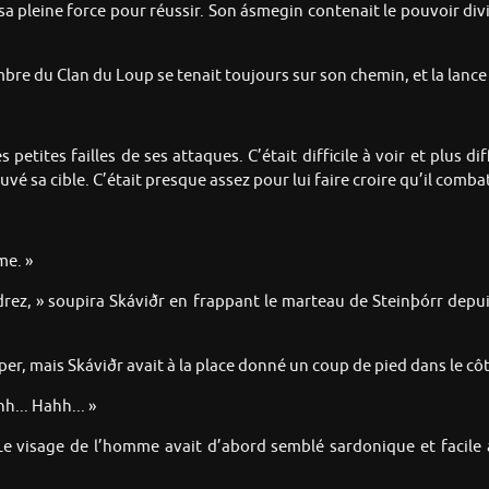
 sa pleine force pour réussir. Son ásmegin contenait le pouvoir divi
mbre du Clan du Loup se tenait toujours sur son chemin, et la lance
s petites failles de ses attaques. C’était difficile à voir et plus di
é sa cible. C’était presque assez pour lui faire croire qu’il comba
me. »
rez, » soupira Skáviðr en frappant le marteau de Steinþórr depui
per, mais Skáviðr avait à la place donné un coup de pied dans le côt
h... Hahh... »
Le visage de l’homme avait d’abord semblé sardonique et facile à