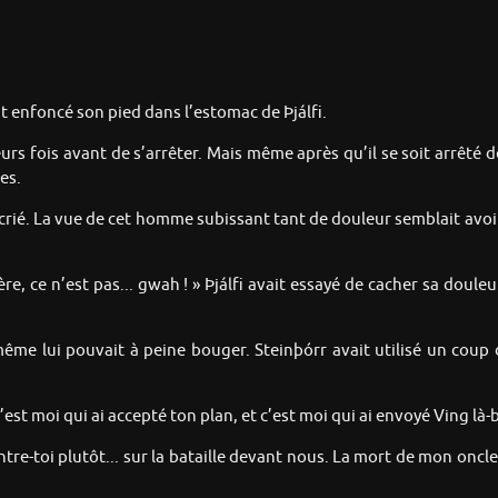
it enfoncé son pied dans l’estomac de Þjálfi.
ieurs fois avant de s’arrêter. Mais même après qu’il se soit arrêté d
es.
t crié. La vue de cet homme subissant tant de douleur semblait avoir
, ce n’est pas... gwah ! » Þjálfi avait essayé de cacher sa douleur, 
ême lui pouvait à peine bouger. Steinþórr avait utilisé un coup
’est moi qui ai accepté ton plan, et c’est moi qui ai envoyé Ving là-b
tre-toi plutôt... sur la bataille devant nous. La mort de mon oncle 