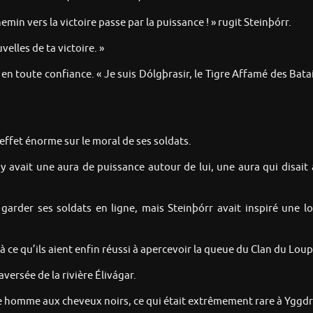
emin vers la victoire passe par la puissance ! » rugit Steinþórr.
velles de ta victoire. »
 en toute confiance. « Je suis Dólgþrasir, le Tigre Affamé des Bata
n effet énorme sur le moral de ses soldats.
 avait une aura de puissance autour de lui, une aura qui disait au
 garder ses soldats en ligne, mais Steinþórr avait inspiré une
 ce qu’ils aient enfin réussi à apercevoir la queue du Clan du Loup
versée de la rivière Élivágar.
eune homme aux cheveux noirs, ce qui était extrêmement rare à Yggdr