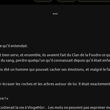
***
e qu’il entendait.
ait bien servi, et ensemble, ils avaient fait du Clan de la Foudre ce 
 du sang, perdre quelqu’un qu’il connaissait depuis qu’il était enfa
s été un homme qui pouvait cacher ses émotions, et malgré le fait q
 écraser les roches et les arbres autour de lui. Il était exactemen
re ! »
coûterait la vie à VingeÞórr... Les mots ne peuvent pas exprimer m