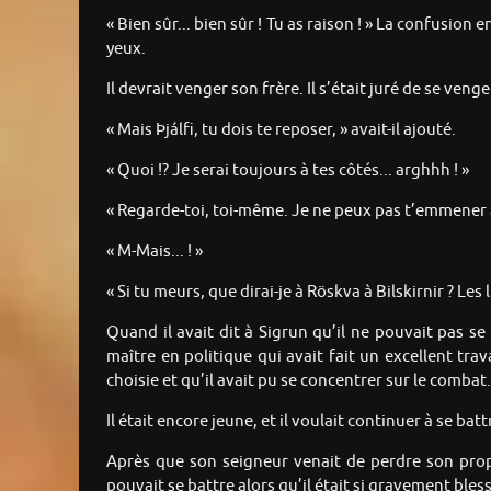
« Bien sûr... bien sûr ! Tu as raison ! » La confusion
yeux.
Il devrait venger son frère. Il s’était juré de se ven
« Mais Þjálfi, tu dois te reposer, » avait-il ajouté.
« Quoi !? Je serai toujours à tes côtés... arghhh ! »
« Regarde-toi, toi-même. Je ne peux pas t’emmener 
« M-Mais... ! »
« Si tu meurs, que dirai-je à Röskva à Bilskirnir ? Les
Quand il avait dit à Sigrun qu’il ne pouvait pas se
maître en politique qui avait fait un excellent trav
choisie et qu’il avait pu se concentrer sur le combat.
Il était encore jeune, et il voulait continuer à se b
Après que son seigneur venait de perdre son propre
pouvait se battre alors qu’il était si gravement blessé