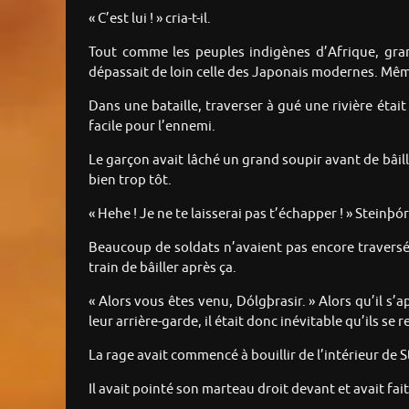
« C’est lui ! » cria-t-il.
Tout comme les peuples indigènes d’Afrique, gra
dépassait de loin celle des Japonais modernes. Même 
Dans une bataille, traverser à gué une rivière était
facile pour l’ennemi.
Le garçon avait lâché un grand soupir avant de bâiller
bien trop tôt.
« Hehe ! Je ne te laisserai pas t’échapper ! » Steinþó
Beaucoup de soldats n’avaient pas encore traversé la
train de bâiller après ça.
« Alors vous êtes venu, Dólgþrasir. » Alors qu’il 
leur arrière-garde, il était donc inévitable qu’ils se r
La rage avait commencé à bouillir de l’intérieur de St
Il avait pointé son marteau droit devant et avait fa