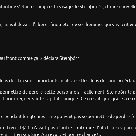
 enfantine s’était estompée du visage de Steinþórr’s, et une nouvelle 
ger, mais il devait d’abord s’inquiéter de ses hommes qui vivaient en
au front comme ça, » déclara Steinþórr.
 liens du clan sont importants, mais aussi les liens du sang, » déclar
 permettre de perdre cette personne si facilement, Steinþórr le p
ail pour régner sur le capital clanique. Ce n’était que grâce à eux
attre pendant longtemps. Il ne pouvait pas se permettre de perdre l’u
 frère, Þjálfi n’avait pas d’autre choix que d’obéir à ses paroles
. « ... Bien sûr, Sire. Au revoir, et bonne chance ! »