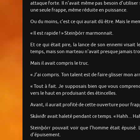
attaque forte. Il n’avait même pas besoin d’utiliser
une seule frappe, même réduite en puissance.
Ou du moins, c’est ce qui aurait dû être. Mais le me
« Il est rapide ! » Steinþórr marmonnait.
Et ce qui était pire, la lance de son ennemi visait le
temps, mais son marteau n’avait presque jamais trouv
Mais il avait compris le truc.
« J’ai compris. Ton talent est de faire glisser mon ar
« Tout à fait. Je supposais bien que vous comprend
vers le haut en produisant des étincelles.
Avant, il aurait profité de cette ouverture pour frap
Skáviðr avait haleté pendant ce temps. « Hahh... Hah
Steinþórr pouvait voir que l’homme était épuisé. 
d’épuisement.