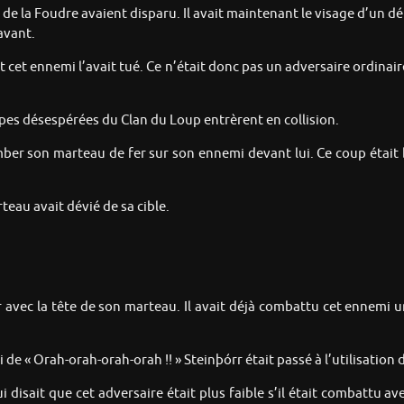
n de la Foudre avaient disparu. Il avait maintenant le visage d’un d
avant.
t cet ennemi l’avait tué. Ce n’était donc pas un adversaire ordinai
upes désespérées du Clan du Loup entrèrent en collision.
omber son marteau de fer sur son ennemi devant lui. Ce coup était 
teau avait dévié de sa cible.
 avec la tête de son marteau. Il avait déjà combattu cet ennemi une
 cri de « Orah-orah-orah-orah !! » Steinþórr était passé à l’utilisati
 lui disait que cet adversaire était plus faible s’il était combattu