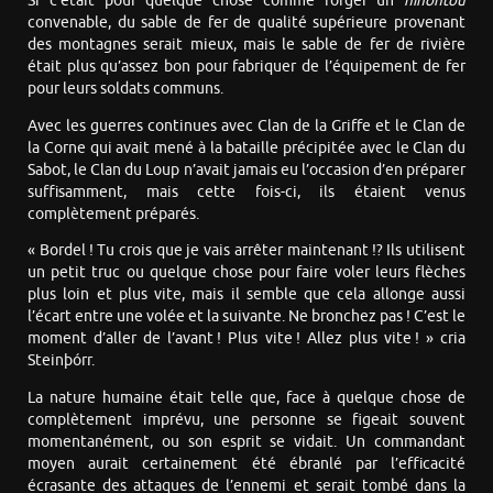
Si c’était pour quelque chose comme forger un
nihontou
convenable, du sable de fer de qualité supérieure provenant
des montagnes serait mieux, mais le sable de fer de rivière
était plus qu’assez bon pour fabriquer de l’équipement de fer
pour leurs soldats communs.
Avec les guerres continues avec Clan de la Griffe et le Clan de
la Corne qui avait mené à la bataille précipitée avec le Clan du
Sabot, le Clan du Loup n’avait jamais eu l’occasion d’en préparer
suffisamment, mais cette fois-ci, ils étaient venus
complètement préparés.
« Bordel ! Tu crois que je vais arrêter maintenant !? Ils utilisent
un petit truc ou quelque chose pour faire voler leurs flèches
plus loin et plus vite, mais il semble que cela allonge aussi
l’écart entre une volée et la suivante. Ne bronchez pas ! C’est le
moment d’aller de l’avant ! Plus vite ! Allez plus vite ! » cria
Steinþórr.
La nature humaine était telle que, face à quelque chose de
complètement imprévu, une personne se figeait souvent
momentanément, ou son esprit se vidait. Un commandant
moyen aurait certainement été ébranlé par l’efficacité
écrasante des attaques de l’ennemi et serait tombé dans la