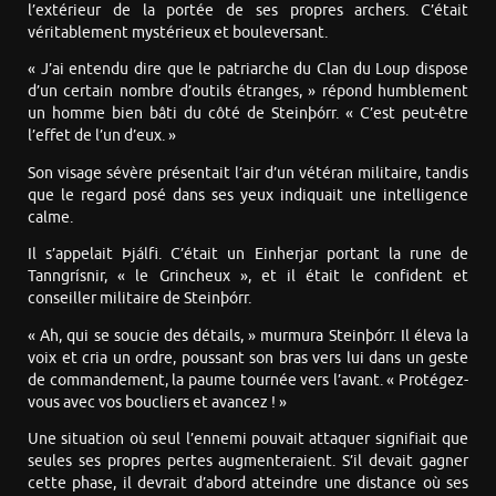
l’extérieur de la portée de ses propres archers. C’était
véritablement mystérieux et bouleversant.
« J’ai entendu dire que le patriarche du Clan du Loup dispose
d’un certain nombre d’outils étranges, » répond humblement
un homme bien bâti du côté de Steinþórr. « C’est peut-être
l’effet de l’un d’eux. »
Son visage sévère présentait l’air d’un vétéran militaire, tandis
que le regard posé dans ses yeux indiquait une intelligence
calme.
Il s’appelait Þjálfi. C’était un Einherjar portant la rune de
Tanngrísnir, « le Grincheux », et il était le confident et
conseiller militaire de Steinþórr.
« Ah, qui se soucie des détails, » murmura Steinþórr. Il éleva la
voix et cria un ordre, poussant son bras vers lui dans un geste
de commandement, la paume tournée vers l’avant. « Protégez-
vous avec vos boucliers et avancez ! »
Une situation où seul l’ennemi pouvait attaquer signifiait que
seules ses propres pertes augmenteraient. S’il devait gagner
cette phase, il devrait d’abord atteindre une distance où ses