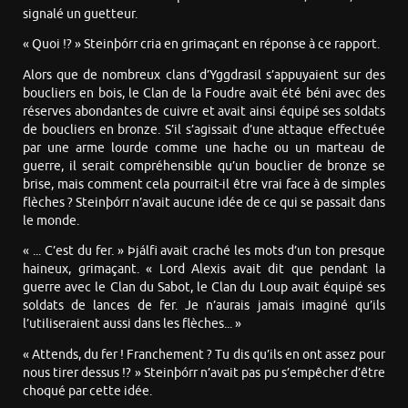
signalé un guetteur.
« Quoi !? » Steinþórr cria en grimaçant en réponse à ce rapport.
Alors que de nombreux clans d’Yggdrasil s’appuyaient sur des
boucliers en bois, le Clan de la Foudre avait été béni avec des
réserves abondantes de cuivre et avait ainsi équipé ses soldats
de boucliers en bronze. S’il s’agissait d’une attaque effectuée
par une arme lourde comme une hache ou un marteau de
guerre, il serait compréhensible qu’un bouclier de bronze se
brise, mais comment cela pourrait-il être vrai face à de simples
flèches ? Steinþórr n’avait aucune idée de ce qui se passait dans
le monde.
« ... C’est du fer. » Þjálfi avait craché les mots d’un ton presque
haineux, grimaçant. « Lord Alexis avait dit que pendant la
guerre avec le Clan du Sabot, le Clan du Loup avait équipé ses
soldats de lances de fer. Je n’aurais jamais imaginé qu’ils
l’utiliseraient aussi dans les flèches... »
« Attends, du fer ! Franchement ? Tu dis qu’ils en ont assez pour
nous tirer dessus !? » Steinþórr n’avait pas pu s’empêcher d’être
choqué par cette idée.