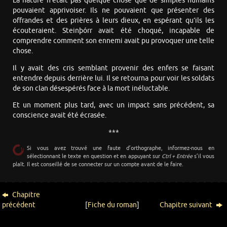
La nature n’était pas quelque chose que de simples humains
pouvaient apprivoiser. Ils ne pouvaient que présenter des
offrandes et des prières à leurs dieux, en espérant qu’ils les
écouteraient. Steinþórr avait été choqué, incapable de
comprendre comment son ennemi avait pu provoquer une telle
chose.
Il y avait des cris semblant provenir des enfers se faisant
entendre depuis derrière lui. Il se retourna pour voir les soldats
de son clan désespérés face à la mort inéluctable.
Et un moment plus tard, avec un impact sans précédent, sa
conscience avait été écrasée.
***
Si vous avez trouvé une faute d’orthographe, informez-nous en
sélectionnant le texte en question et en appuyant sur
Ctrl + Entrée
s’il vous
plaît. Il est conseillé de se connecter sur un compte avant de le faire.
Chapitre
précédent
[
Fiche du roman
]
Chapitre suivant