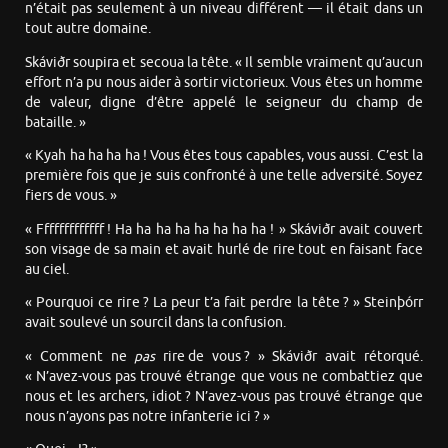
n’était pas seulement à un niveau différent — il était dans un
tout autre domaine.
Skáviðr soupira et secoua la tête. « Il semble vraiment qu’aucun
effort n’a pu nous aider à sortir victorieux. Vous êtes un homme
de valeur, digne d’être appelé le seigneur du champ de
bataille. »
« Kyah ha ha ha ha ! Vous êtes tous capables, vous aussi. C’est la
première fois que je suis confronté à une telle adversité. Soyez
fiers de vous. »
« Fffffffffffff ! Ha ha ha ha ha ha ha ha ! » Skáviðr avait couvert
son visage de sa main et avait hurlé de rire tout en faisant face
au ciel.
« Pourquoi ce rire ? La peur t’a fait perdre la tête ? » Steinþórr
avait soulevé un sourcil dans la confusion.
« Comment ne
pas
rire de vous ? » Skáviðr avait rétorqué.
« N’avez-vous pas trouvé étrange que vous ne combattiez que
nous et les archers, idiot ? N’avez-vous pas trouvé étrange que
nous n’ayons pas notre infanterie ici ? »