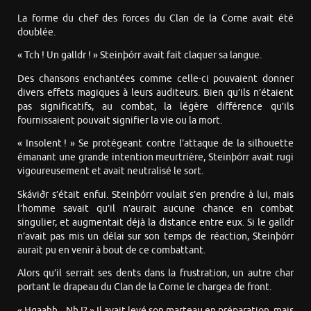
La forme du chef des forces du Clan de la Corne avait été
doublée.
« Tch ! Un galldr ! » Steinþórr avait fait claquer sa langue.
Des chansons enchantées comme celle-ci pouvaient donner
divers effets magiques à leurs auditeurs. Bien qu’ils n’étaient
pas significatifs, au combat, la légère différence qu’ils
fournissaient pouvait signifier la vie ou la mort.
« Insolent ! » Se protégeant contre l’attaque de la silhouette
émanant une grande intention meurtrière, Steinþórr avait rugi
vigoureusement et avait neutralisé le sort.
Skáviðr s’était enfui. Steinþórr voulait s’en prendre à lui, mais
l’homme savait qu’il n’aurait aucune chance en combat
singulier, et augmentait déjà la distance entre eux. Si le galldr
n’avait pas mis un délai sur son temps de réaction, Steinþórr
aurait pu en venir à bout de ce combattant.
Alors qu’il serrait ses dents dans la frustration, un autre char
portant le drapeau du Clan de la Corne le chargea de front.
« Hgaahh... Nh !? » Il avait levé son marteau en préparation, mais