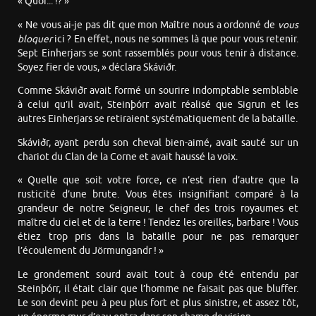
« Quoi... !? »
« Ne vous ai-je pas dit que mon Maître nous a ordonné de
vous
bloquer
ici ? En effet, nous ne sommes là que pour vous retenir.
Sept Einherjars se sont rassemblés pour vous tenir à distance.
Soyez fier de vous, » déclara Skáviðr.
Comme Skáviðr avait formé un sourire indomptable semblable
à celui qu’il avait, Steinþórr avait réalisé que Sigrun et les
autres Einherjars se retiraient systématiquement de la bataille.
Skáviðr, ayant perdu son cheval bien-aimé, avait sauté sur un
chariot du Clan de la Corne et avait haussé la voix.
« Quelle que soit votre force, ce n’est rien d’autre que la
rusticité d’une brute. Vous êtes insignifiant comparé à la
grandeur de notre Seigneur, le chef des trois royaumes et
maître du ciel et de la terre ! Tendez les oreilles, barbare ! Vous
étiez trop pris dans la bataille pour ne pas remarquer
l’écoulement du Jörmungandr ! »
Le grondement sourd avait tout à coup été entendu par
Steinþórr, il était clair que l’homme ne faisait pas que bluffer.
Le son devint peu à peu plus fort et plus sinistre, et assez tôt,