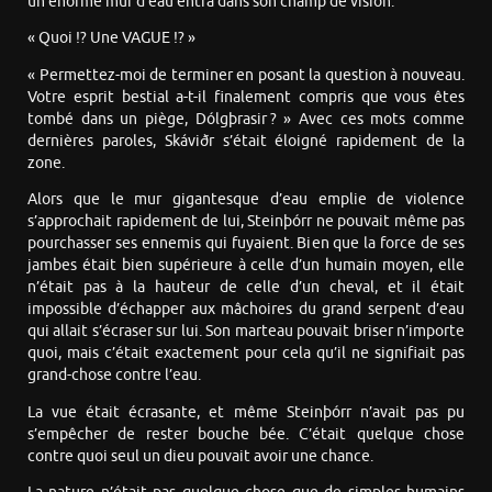
un énorme mur d’eau entra dans son champ de vision.
« Quoi !? Une VAGUE !? »
« Permettez-moi de terminer en posant la question à nouveau.
Votre esprit bestial a-t-il finalement compris que vous êtes
tombé dans un piège, Dólgþrasir ? » Avec ces mots comme
dernières paroles, Skáviðr s’était éloigné rapidement de la
zone.
Alors que le mur gigantesque d’eau emplie de violence
s’approchait rapidement de lui, Steinþórr ne pouvait même pas
pourchasser ses ennemis qui fuyaient. Bien que la force de ses
jambes était bien supérieure à celle d’un humain moyen, elle
n’était pas à la hauteur de celle d’un cheval, et il était
impossible d’échapper aux mâchoires du grand serpent d’eau
qui allait s’écraser sur lui. Son marteau pouvait briser n’importe
quoi, mais c’était exactement pour cela qu’il ne signifiait pas
grand-chose contre l’eau.
La vue était écrasante, et même Steinþórr n’avait pas pu
s’empêcher de rester bouche bée. C’était quelque chose
contre quoi seul un dieu pouvait avoir une chance.