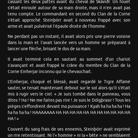
cassant les deux pattes avant du cheval de Skáviðr. Un fouet
s’était enroulé autour de sa main droite, mais il n’en avait pas
tenu compte. Le commandant en second du Clan de la Corne
s’était approché. Steinþórr avait à nouveau frappé avec son
arme et avait pulvérisé l’épaule droite de l’homme.
Ne perdant pas un instant, il avait alors pris une pierre voisine
dans la main et l’avait lancée vers un homme se préparant à
lancer une flèche, brisant le dos de sa main.
Il avait terminé cela en sautant au sommet d’un chariot
s’avançant et avait frappé le crâne du membre du Clan de la
Corne Einherjar inconnu qui le chevauchait.
L’Einherjar, choqué et blessé, avait regardé le Tigre Affamé
sauter, se tenait maintenant debout sur le sol alors qu’il s’était
mis à rugir vers le ciel. « Je suis tombé dans le panneau, vous
dites ? Ha ! Ne me faites pas rire ! Je suis le Dólgþrasir ! Tous les
pièges s’effondrent devant ma puissance ! Kyah ha ha ha ha ! Ha
ha ha ha ha ! HAAAAAAA HA HA HA HA HA HA HA HA HA HA HA
HA ! »
Couvert du sang frais de ses ennemis, Steinþórr avait exprimé
un rire retentissant. Ni l’« homme » ni la « bête » ne semblaient