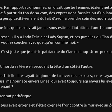
me. Par rapport aux hommes, on disait que les femmes étaient nett
à partir du ton de sa voix, des expressions faciales ou d’un la
la perspicacité venaient du fait d’avoir à prendre soin des nourris
 fois qu’il ne devrait jamais sous-estimer l’intuition d’une femme
tesse. « Il y a Lady Félicia et Lady Sigrun, et ces jumelles du Clan
us vouliez coucher avec quelqu’un comme moi. »
 C’est juste que je suis le patriarche du Clan du Loup. Je ne peux
t mordu sa lèvre en secouant la tête d’un côté à l’autre.
rficielle. Il essayait toujours de trouver des excuses, en essayan
si malhonnête envers Linéa, qui avait toujours agi envers lui avec
tenant ?
 sentait pathétique.
. puis avait grogné et s’était cogné le front contre le mur avec un
b