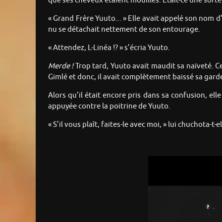
que ses cheveux étaient mouillés. Était-ce une sorte 
« Grand Frère Yuuto... » Elle avait appelé son nom d
nu se détachait nettement de son entourage.
« Attendez, L-Linéa !? » s’écria Yuuto.
Merde !
Trop tard, Yuuto avait maudit sa naïveté. Ce
Gimlé et donc, il avait complètement baissé sa gard
Alors qu’il était encore pris dans sa confusion, el
appuyée contre la poitrine de Yuuto.
« S’il vous plaît, faites-le avec moi, » lui chuchota-t-