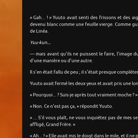
« Gah... ! » Yuuto avait senti des frissons et des a
devenu blanc comme une feuille vierge. Comme guid
de Linéa.
Yuu-kun...
— mais avant qu’ils ne puissent le faire, l’image d
d’une manière ou d’une autre.
Il s’en était fallu de peu ; il s’était presque complète
Yuuto avait fermé les deux yeux et avait pris une long
« Pourquoi... ? Suis-je après tout vraiment moche ?
« Non. Ce n’est pas ça, » répondit Yuuto.
« ... S’il vous plaît, ne vous inquiétez pas de mes se
affligé, Grand Frère. »
« Ah... ! » Elle avait mis le doigt dans le mile, et il ne