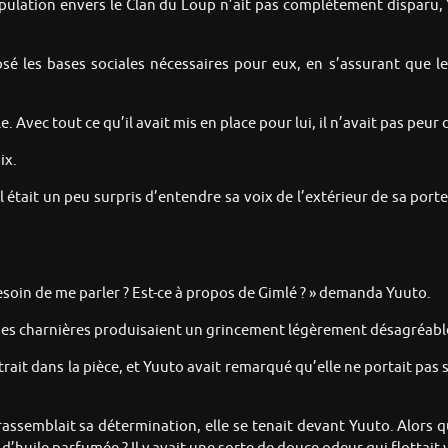
population envers le Clan du Loup n’ait pas complètement disparu,
osé les bases sociales nécessaires pour eux, en s’assurant que l
 Avec tout ce qu’il avait mis en place pour lui, il n’avait pas peur 
ix.
 Il était un peu surpris d’entendre sa voix de l’extérieur de sa porte 
besoin de me parler ? Est-ce à propos de Gimlé ? » demanda Yuuto.
 et ses charnières produisaient un grincement légèrement désagréabl
rait dans la pièce, et Yuuto avait remarqué qu’elle ne portait pa
ssemblait sa détermination, elle se tenait devant Yuuto. Alors qu’i