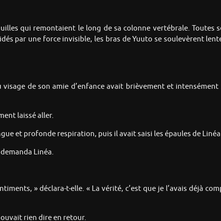
iguilles qui remontaient le long de sa colonne vertébrale. Toutes 
és par une force invisible, les bras de Yuuto se soulevèrent le
u visage de son amie d’enfance avait brièvement et intensément déf
ment laissé aller.
ue et profonde respiration, puis il avait saisi les épaules de Linéa 
 » demanda Linéa.
ntiments, » déclara-t-elle. « La vérité, c’est que je l’avais déjà co
 pouvait rien dire en retour.