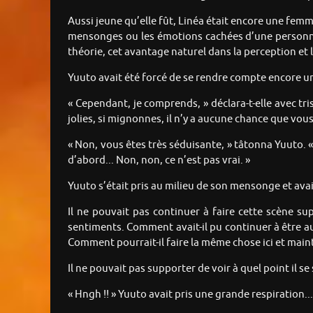
Aussi jeune qu’elle fût, Linéa était encore une fem
mensonges ou les émotions cachées d’une personne 
théorie, cet avantage naturel dans la perception et 
Yuuto avait été forcé de se rendre compte encore une
« Cependant, je comprends, » déclara-t-elle avec tris
jolies, si mignonnes, il n’y a aucune chance que vo
« Non, vous êtes très séduisante, » tâtonna Yuuto. «
d’abord... Non, non, ce n’est pas vrai. »
Yuuto s’était pris au milieu de son mensonge et avai
Il ne pouvait pas continuer à faire cette scène supe
sentiments. Comment avait-il pu continuer à être aus
Comment pourrait-il faire la même chose ici et main
Il ne pouvait pas supporter de voir à quel point il se
« Hngh !! » Yuuto avait pris une grande respiration..