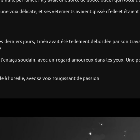
d’huile parfumée ? Il y avait une sorte de douce odeur qui flottait v
’une voix délicate, et ses vêtements avaient glissé d’elle et étaie
s derniers jours, Linéa avait été tellement débordée par son travail
e.
le l’enlaça soudain, avec un regard amoureux dans les yeux. Une p
elle à l’oreille, avec sa voix rougissant de passion.