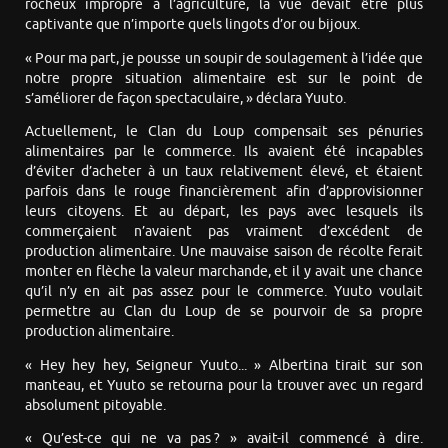
rocheux impropre à l’agriculture, la vue devait être plus
captivante que n’importe quels lingots d’or ou bijoux.
« Pour ma part, je pousse un soupir de soulagement à l’idée que
notre propre situation alimentaire est sur le point de
s’améliorer de façon spectaculaire, » déclara Yuuto.
Actuellement, le Clan du Loup compensait ses pénuries
alimentaires par le commerce. Ils avaient été incapables
d’éviter d’acheter à un taux relativement élevé, et étaient
parfois dans le rouge financièrement afin d’approvisionner
leurs citoyens. Et au départ, les pays avec lesquels ils
commerçaient n’avaient pas vraiment d’excédent de
production alimentaire. Une mauvaise saison de récolte ferait
monter en flèche la valeur marchande, et il y avait une chance
qu’il n’y en ait pas assez pour le commerce. Yuuto voulait
permettre au Clan du Loup de se pourvoir de sa propre
production alimentaire.
« Hey hey hey, Seigneur Yuuto... » Albertina tirait sur son
manteau, et Yuuto se retourna pour la trouver avec un regard
absolument pitoyable.
« Qu’est-ce qui ne va pas ? » avait-il commencé à dire.