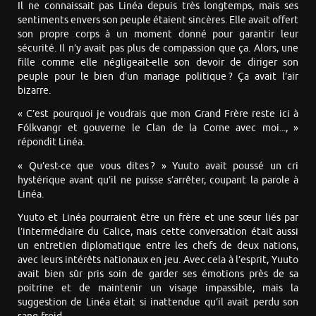
Il ne connaissait pas Linéa depuis très longtemps, mais ses
sentiments envers son peuple étaient sincères. Elle avait offert
son propre corps à un moment donné pour garantir leur
sécurité. Il n’y avait pas plus de compassion que ça. Alors, une
fille comme elle négligeait-elle son devoir de diriger son
peuple pour le bien d’un mariage politique ? Ça avait l’air
bizarre.
« C’est pourquoi je voudrais que mon Grand Frère reste ici à
Fólkvangr et gouverne le Clan de la Corne avec moi..., »
répondit Linéa.
« Qu’est-ce que vous dites ? » Yuuto avait poussé un cri
hystérique avant qu’il ne puisse s’arrêter, coupant la parole à
Linéa.
Yuuto et Linéa pourraient être un frère et une sœur liés par
l’intermédiaire du Calice, mais cette conversation était aussi
un entretien diplomatique entre les chefs de deux nations,
avec leurs intérêts nationaux en jeu. Avec cela à l’esprit, Yuuto
avait bien sûr pris soin de garder ses émotions près de sa
poitrine et de maintenir un visage impassible, mais la
suggestion de Linéa était si inattendue qu’il avait perdu son