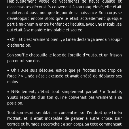
Habituellement vêtue de vêtements de haute qualité et
d’accessoires décoratifs convenant à son rang élevé, elle était
maintenant aussi nue que le jour de sa naissance. Son corps se
développait encore alors qu’elle était actuellement quelque
part à mi-chemin entre l’enfant et l’adulte, avec une instabilité
qui était à sa manière inviolable et sacrée.
« Oh ! Et c’est vraiment bien..., » Linéa déclara ça avec un soupir
d’admiration.
Son souffle chatouilla le lobe de l’oreille d’Yuuto, et un frisson
parcourut son dos.
« Oh ! J-Je suis désolée, est-ce que je frottais avec trop de
force ? » Linéa s’était excusée et avait arrêté de déplacer ses
mains.
« N-Nullement, c’était tout simplement parfait ! » Troublé,
Yuuto répondit d’un ton qui ne convenait pas vraiment à sa
position.
Tout son esprit semblait se concentrer sur l’endroit que Linéa
frottait, et il était incapable de penser à autre chose. L’air
torride et humide s’accrochait à son corps. Sa tête commençait