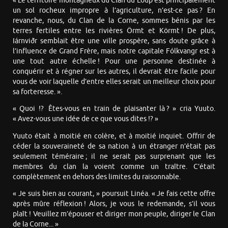
« Le territoire montagneux du Clan du Loup est principalement
un sol rocheux impropre à l’agriculture, n’est-ce pas ? En
revanche, nous, du Clan de la Corne, sommes bénis par les
terres fertiles entre les rivières Örmt et Körmt ! De plus,
Iárnviðr semblait être une ville prospère, sans doute grâce à
l’influence de Grand Frère, mais notre capitale Fólkvangr est à
une tout autre échelle ! Pour une personne destinée à
conquérir et à régner sur les autres, il devrait être facile pour
vous de voir laquelle d’entre elles serait un meilleur choix pour
sa forteresse. ».
« Quoi !? Êtes-vous en train de plaisanter là ? » cria Yuuto.
« Avez-vous une idée de ce que vous dites !? »
Yuuto était à moitié en colère, et à moitié inquiet. Offrir de
céder la souveraineté de sa nation à un étranger n’était pas
seulement téméraire ; il ne serait pas surprenant que les
membres du clan la voient comme un traître. C’était
complètement en dehors des limites du raisonnable.
« Je suis bien au courant, » poursuit Linéa. « Je fais cette offre
après mûre réflexion ! Alors, je vous le redemande, s’il vous
plaît ! Veuillez m’épouser et diriger mon peuple, diriger le Clan
de la Corne... »