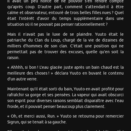
Il avait un peu honte de ne pouvoir s’en rendre compte
qu’après coup. D’autre part, comment s’attendait-il à être
calme et observateur, entouré de trois belles filles nues ? Quel
était l’intérêt d’avoir du temps supplémentaire dans une
situation où il ne pouvait pas penser rationnellement ?
Mais il n’avait pas le luxe de se plaindre. Yuuto était le
patriarche du Clan du Loup, chargé de la vie de dizaines de
milliers d’hommes de son clan. C’était une position qui ne
permettait pas de trouver des excuses, quelle qu’en soit la
raison.
« Ahhhh, si bon ! L’eau glacée juste après un bain chaud est la
meilleure des choses ! » déclara Yuuto en buvant le contenu
d’un autre verre.
Maintenant qu’il était sorti du bain, Yuuto en avait profité pour
rafraîchir sa gorge et ses pensées. La vapeur qui avait obscurci
son esprit pour diverses raisons semblait disparaître avec l’eau
froide, et il pouvait penser beaucoup plus clairement.
« Oh, et merci aussi, Run. » Yuuto se retourna pour remercier
Sigrun, qui se tenait à sa gauche.