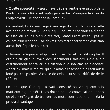
sang-froid.
« Quelle absurdité ! » Sigrun avait également élevé sa voix dans
l’indignation. « Père est
notre
patriarche ! Pourquoi le Clan du
Loup devrait-il le donner à la Corne !? »
Cependant, Linéa avait égalé son regard empli de force et elle
avait crié en retour. « Bien sûr qu’il pourrait continuer à diriger
le Clan du Loup ! Mais dites-moi, Grand Frère n’est-il pas le
calibre d’un leader qui ne devrait pas rester patriarche d’un clan
aussi chétif que le Loup !? »
« Hmmm... » Sigrun avait grimacé, mais n’avait rien dit de plus. Il
était clair qu’elle avait des sentiments mitigés. Cela allait
certainement aggraver la situation que son clan soit déclaré
« chétif », mais le maître qu’elle aimait et respectait était aussi
loué par ces paroles. À cause de cela, il lui serait difficile de le
réfuter.
En tant que fille qui n’avait consacré sa vie qu’aux arts
martiaux, Sigrun n’était pas douée pour la conversation. Tandis
qu’elle s’efforçait de trouver les mots pour répondre, Linéa la
pressa davantage.