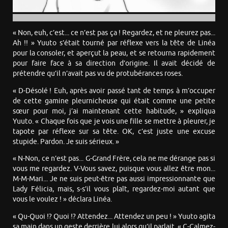
« Non, euh, c’est... ce n’est pas ça ! Regardez, et ne pleurez pas...
Ah !! » Yuuto s’était tourné par réflexe vers la tête de Linéa
pour la consoler, et aperçut la peau, et se retourna rapidement
pour faire face à sa direction d’origine. Il avait décidé de
prétendre qu’il n’avait pas vu de protubérances roses.
« D-Désolé ! Euh, après avoir passé tant de temps à m’occuper
de cette gamine pleurnicheuse qui était comme une petite
sœur pour moi, j’ai maintenant cette habitude, » expliqua
Yuuto. « Chaque fois que je vois une fille se mettre à pleurer, je
tapote par réflexe sur sa tête. OK, c’est juste une excuse
stupide. Pardon. Je suis sérieux. »
« N-Non, ce n’est pas... G-Grand Frère, cela ne me dérange pas si
vous me regardez. V-Vous savez, puisque vous allez être mon...
M-M-Mari... Je ne suis peut-être pas aussi impressionnante que
Lady Félicia, mais, s-s’il vous plaît, regardez-moi autant que
vous le voulez ! » déclara Linéa.
« Qu-Quoi !? Quoi !? Attendez... Attendez un peu ! » Yuuto agita
sa main dans un geste derrière lui alors qu’il parlait. « C-Calmez-