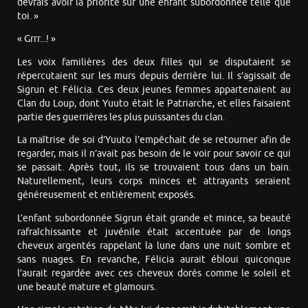
devrais avoir la priorité sur une enfant subordonnée telle que
toi. »
« Grrr...! »
Les voix familières des deux filles qui se disputaient se
répercutaient sur les murs depuis derrière lui. Il s’agissait de
Sigrun et Félicia. Ces deux jeunes femmes appartenaient au
Clan du Loup, dont Yuuto était le Patriarche, et elles faisaient
partie des guerrières les plus puissantes du clan.
La maîtrise de soi d’Yuuto l’empêchait de se retourner afin de
regarder, mais il n’avait pas besoin de le voir pour savoir ce qui
se passait. Après tout, ils se trouvaient tous dans un bain.
Naturellement, leurs corps minces et attrayants seraient
généreusement et entièrement exposés.
L’enfant subordonnée Sigrun était grande et mince, sa beauté
rafraîchissante et juvénile était accentuée par de longs
cheveux argentés rappelant la lune dans une nuit sombre et
sans nuages. En revanche, Félicia aurait ébloui quiconque
l’aurait regardée avec ces cheveux dorés comme le soleil et
une beauté mature et glamours.