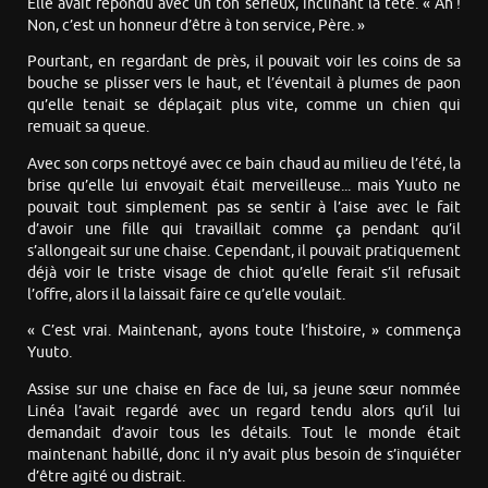
Elle avait répondu avec un ton sérieux, inclinant la tête. « Ah !
Non, c’est un honneur d’être à ton service, Père. »
Pourtant, en regardant de près, il pouvait voir les coins de sa
bouche se plisser vers le haut, et l’éventail à plumes de paon
qu’elle tenait se déplaçait plus vite, comme un chien qui
remuait sa queue.
Avec son corps nettoyé avec ce bain chaud au milieu de l’été, la
brise qu’elle lui envoyait était merveilleuse... mais Yuuto ne
pouvait tout simplement pas se sentir à l’aise avec le fait
d’avoir une fille qui travaillait comme ça pendant qu’il
s’allongeait sur une chaise. Cependant, il pouvait pratiquement
déjà voir le triste visage de chiot qu’elle ferait s’il refusait
l’offre, alors il la laissait faire ce qu’elle voulait.
« C’est vrai. Maintenant, ayons toute l’histoire, » commença
Yuuto.
Assise sur une chaise en face de lui, sa jeune sœur nommée
Linéa l’avait regardé avec un regard tendu alors qu’il lui
demandait d’avoir tous les détails. Tout le monde était
maintenant habillé, donc il n’y avait plus besoin de s’inquiéter
d’être agité ou distrait.