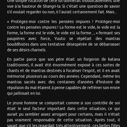
Une simple rotation de tête lui donnerait indubitablement une
vue à la hauteur de Shangri-la. Si c’était une question de savoir
s’il voulait regarder ou non, il l’aurait certainement fait. Mais...
« Protégez-moi contre les pensées impures ! Protégez-moi
contre les pensées impures ! La forme est le vide, le vide est la
forme, la forme est le vide, le vide est la forme..., » fermant ses
paupières avec force, Yuuto se répétait des mantras
bouddhistes dans une tentative désespérée de se débarrasser
de ses désirs charnels.
En partie parce que son père était un forgeron de katana
traditionnel, il avait été énormément exposé à ces sortes de
chants et de mantras destinés à focaliser l’esprit, et il en avait
mémorisé plusieurs au cours des années. Cependant, même les
mantras sacrés avec des centaines d’années d’histoire de
répulsion du mal étaient à peine capables de refréner son envie
qui jaillissait en lui.
Le jeune homme se comportait comme si son contrôle de soi
était le seul facteur important dans cette situation, ce qui
aurait pu sembler assez arrogant pour certains, mais il n’était
pas vraiment responsable de cette situation. Après tout, il
savait que s’il les regardait très attentivement, ces belles filles