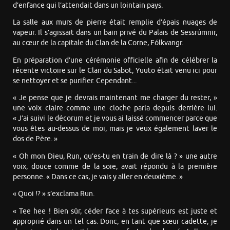
d’enfance qui l’attendait dans un lointain pays.
La salle aux murs de pierre était remplie d’épais nuages de
vapeur. Il s’agissait dans un bain privé du Palais de Sessrúmnir,
au cœur de la capitale du Clan de la Corne, Fólkvangr.
En préparation d’une cérémonie officielle afin de célébrer la
récente victoire sur le Clan du Sabot, Yuuto était venu ici pour
se nettoyer et se purifier. Cependant...
« Je pense que je devrais maintenant me charger du rester, »
une voix claire comme une cloche parla depuis derrière lui.
« J’ai suivi le décorum et je vous ai laissé commencer parce que
vous êtes au-dessus de moi, mais je veux également laver le
dos de Père. »
« Oh mon Dieu, Run, qu’es-tu en train de dire là ? » une autre
voix, douce comme de la soie, avait répondu à la première
personne. « Dans ce cas, je vais y aller en deuxième. »
« Quoi !? » s’exclama Run.
« Tee hee ! Bien sûr, céder face à tes supérieurs est juste et
approprié dans un tel cas. Donc, en tant que sœur cadette, je