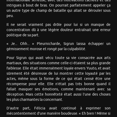
internationale sérieuse, avec des motivations cachées et des
intrigues à bout de bras. On pourrait parfaitement appeler ça
un autre type de champ de bataille qui allait se dérouler sous
peu.
Il ne serait vraiment pas drôle pour lui si un manque de
concentration dû à une légère douleur entraînait une erreur
politique de sa part.
« Je... Ohh... » Pleurnicharde, Sigrun laissa échapper un
gémissement morose et rongé par la culpabilité.
Pour Sigrun qui avait vécu toute sa vie consacrée aux arts
martiaux, des situations comme celle-ci étaient sa plus grande
faiblesse. Elle était immensément loyale envers Yuuto, et avait
sûrement été désireuse de lui montrer cette loyauté par les
actes, même sous la forme de ce qui était censé être une
récompense pour elle. Elle n’était pas très bonne quand il
fallait masquer ses émotions, comme maintenant avec sa
déception. Mais cette honnêteté était aussi l’une des choses
les plus charmantes la concernant.
D’autre part, Félicia avait continué à exprimer son
mécontentement d’une manière boudeuse. « Eh bien ! Même si