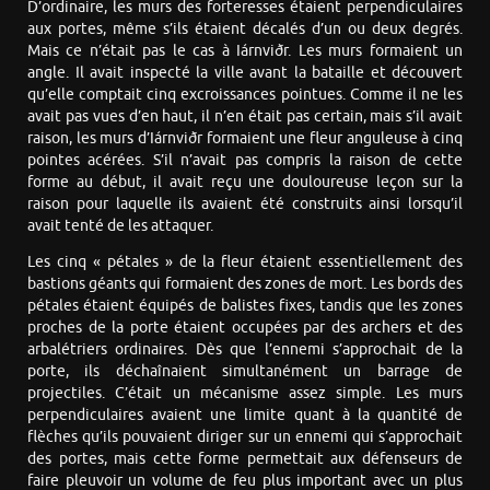
D’ordinaire, les murs des forteresses étaient perpendiculaires
aux portes, même s’ils étaient décalés d’un ou deux degrés.
Mais ce n’était pas le cas à Iárnviðr. Les murs formaient un
angle. Il avait inspecté la ville avant la bataille et découvert
qu’elle comptait cinq excroissances pointues. Comme il ne les
avait pas vues d’en haut, il n’en était pas certain, mais s’il avait
raison, les murs d’Iárnviðr formaient une fleur anguleuse à cinq
pointes acérées. S’il n’avait pas compris la raison de cette
forme au début, il avait reçu une douloureuse leçon sur la
raison pour laquelle ils avaient été construits ainsi lorsqu’il
avait tenté de les attaquer.
Les cinq « pétales » de la fleur étaient essentiellement des
bastions géants qui formaient des zones de mort. Les bords des
pétales étaient équipés de balistes fixes, tandis que les zones
proches de la porte étaient occupées par des archers et des
arbalétriers ordinaires. Dès que l’ennemi s’approchait de la
porte, ils déchaînaient simultanément un barrage de
projectiles. C’était un mécanisme assez simple. Les murs
perpendiculaires avaient une limite quant à la quantité de
flèches qu’ils pouvaient diriger sur un ennemi qui s’approchait
des portes, mais cette forme permettait aux défenseurs de
faire pleuvoir un volume de feu plus important avec un plus