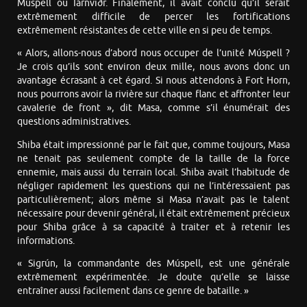
Múspell ou Iárnviðr. Finalement, il avait conclu qu’il serait
extrêmement difficile de percer les fortifications
extrêmement résistantes de cette ville en si peu de temps.
« Alors, allons-nous d’abord nous occuper de l’unité Múspell ?
Je crois qu’ils sont environ deux mille, nous avons donc un
avantage écrasant à cet égard. Si nous attendons à Fort Horn,
nous pourrons avoir la rivière sur chaque flanc et affronter leur
cavalerie de front », dit Masa, comme s’il énumérait des
questions administratives.
Shiba était impressionné par le fait que, comme toujours, Masa
ne tenait pas seulement compte de la taille de la force
ennemie, mais aussi du terrain local. Shiba avait l’habitude de
négliger rapidement les questions qui ne l’intéressaient pas
particulièrement; alors même si Masa n’avait pas le talent
nécessaire pour devenir général, il était extrêmement précieux
pour Shiba grâce à sa capacité à traiter et à retenir les
informations.
« Sigrún, la commandante des Múspell, est une générale
extrêmement expérimentée. Je doute qu’elle se laisse
entraîner aussi facilement dans ce genre de bataille. »