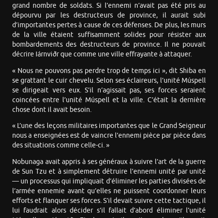
grand nombre de soldats. Si l’ennemi n’avait pas été pris au
dépourvu par les destructeurs de province, il aurait subi
d’importantes pertes à cause de ces défenses. De plus, les murs
de la ville étaient suffisamment solides pour résister aux
bombardements des destructeurs de province. Il ne pouvait
décrire Iárnviðr que comme une ville effrayante à attaquer.
« Nous ne pouvons pas perdre trop de temps ici », dit Shiba en
se grattant le cuir chevelu. Selon ses éclaireurs, l’unité Múspell
se dirigeait vers eux. S’il n’agissait pas, ses forces seraient
coincées entre l’unité Múspell et la ville. C’était la dernière
chose dont il avait besoin.
« L’une des leçons militaires importantes que le Grand Seigneur
nous a enseignées est de vaincre l’ennemi pièce par pièce dans
des situations comme celle-ci. »
Nobunaga avait appris à ses généraux à suivre l’art de la guerre
de Sun Tzu et à simplement détruire l’ennemi unité par unité
— un processus qui impliquait d’éliminer les parties divisées de
l’armée ennemie avant qu’elles ne puissent coordonner leurs
efforts et flanquer ses forces. S’il devait suivre cette tactique, il
lui faudrait alors décider s’il fallait d’abord éliminer l’unité