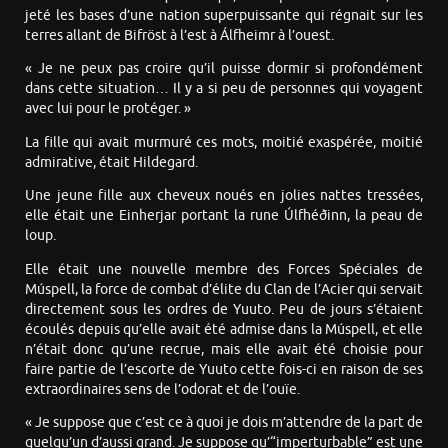
jeté les bases d’une nation superpuissante qui régnait sur les
terres allant de Bifröst à l’est à Álfheimr à l’ouest.
« Je ne peux pas croire qu’il puisse dormir si profondément
dans cette situation… Il y a si peu de personnes qui voyagent
avec lui pour le protéger. »
La fille qui avait murmuré ces mots, moitié exaspérée, moitié
admirative, était Hildegard.
Une jeune fille aux cheveux noués en jolies nattes tressées,
elle était une Einherjar portant la rune Úlfhéðinn, la peau de
loup.
Elle était une nouvelle membre des Forces Spéciales de
Múspell, la force de combat d’élite du Clan de l’Acier qui servait
directement sous les ordres de Yuuto. Peu de jours s’étaient
écoulés depuis qu’elle avait été admise dans la Múspell, et elle
n’était donc qu’une recrue, mais elle avait été choisie pour
faire partie de l’escorte de Yuuto cette fois-ci en raison de ses
extraordinaires sens de l’odorat et de l’ouïe.
« Je suppose que c’est ce à quoi je dois m’attendre de la part de
quelqu’un d’aussi grand. Je suppose qu’“imperturbable” est une