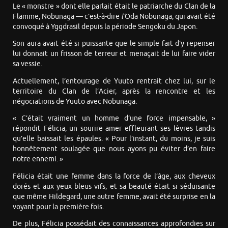
Le « monstre » dont elle parlait était le patriarche du Clan de la
Flamme, Nobunaga — c’est-à-dire
l’
Oda Nobunaga, qui avait été
convoqué à Yggdrasil depuis la période Sengoku du Japon.
Son aura avait été si puissante que le simple fait d’y repenser
lui donnait un frisson de terreur et menaçait de lui faire vider
sa vessie.
Actuellement, l’entourage de Yuuto rentrait chez lui, sur le
territoire du Clan de l’Acier, après la rencontre et les
négociations de Yuuto avec Nobunaga.
« C’était vraiment un homme d’une force impensable, »
répondit Félicia, un sourire amer effleurant ses lèvres tandis
qu’elle baissait les épaules. « Pour l’instant, du moins, je suis
honnêtement soulagée que nous ayons pu éviter d’en faire
notre ennemi. »
Félicia était une femme dans la force de l’âge, aux cheveux
dorés et aux yeux bleus vifs, et sa beauté était si séduisante
que même Hildegard, une autre femme, avait été surprise en la
voyant pour la première fois.
De plus, Félicia possédait des connaissances approfondies sur