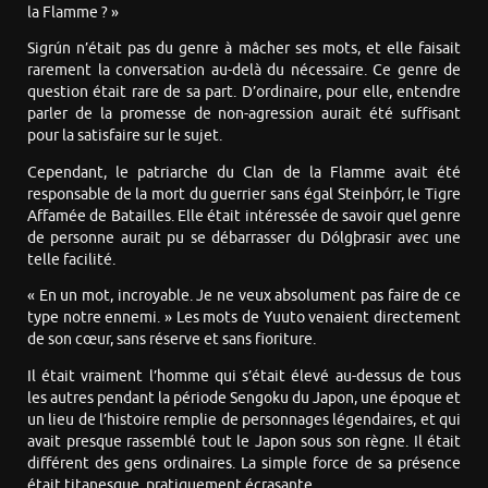
la Flamme ? »
Sigrún n’était pas du genre à mâcher ses mots, et elle faisait
rarement la conversation au-delà du nécessaire. Ce genre de
question était rare de sa part. D’ordinaire, pour elle, entendre
parler de la promesse de non-agression aurait été suffisant
pour la satisfaire sur le sujet.
Cependant, le patriarche du Clan de la Flamme avait été
responsable de la mort du guerrier sans égal Steinþórr, le Tigre
Affamée de Batailles. Elle était intéressée de savoir quel genre
de personne aurait pu se débarrasser du Dólgþrasir avec une
telle facilité.
« En un mot, incroyable. Je ne veux absolument pas faire de ce
type notre ennemi. » Les mots de Yuuto venaient directement
de son cœur, sans réserve et sans fioriture.
Il était vraiment l’homme qui s’était élevé au-dessus de tous
les autres pendant la période Sengoku du Japon, une époque et
un lieu de l’histoire remplie de personnages légendaires, et qui
avait presque rassemblé tout le Japon sous son règne. Il était
différent des gens ordinaires. La simple force de sa présence
était titanesque, pratiquement écrasante.