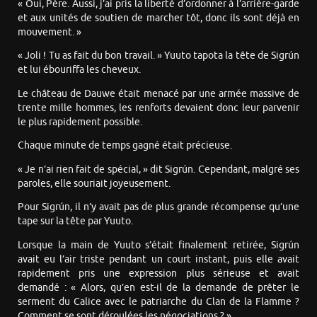
« Oui, Père. Aussi, j’ai pris la liberté d’ordonner à l’arrière-garde
et aux unités de soutien de marcher tôt, donc ils sont déjà en
mouvement. »
« Joli ! Tu as fait du bon travail. » Yuuto tapota la tête de Sigrún
et lui ébouriffa les cheveux.
Le château de Dauwe était menacé par une armée massive de
trente mille hommes, les renforts devaient donc leur parvenir
le plus rapidement possible.
Chaque minute de temps gagné était précieuse.
« Je n’ai rien fait de spécial, » dit Sigrún. Cependant, malgré ses
paroles, elle souriait joyeusement.
Pour Sigrún, il n’y avait pas de plus grande récompense qu’une
tape sur la tête par Yuuto.
Lorsque la main de Yuuto s’était finalement retirée, Sigrún
avait eu l’air triste pendant un court instant, puis elle avait
rapidement pris une expression plus sérieuse et avait
demandé : « Alors, qu’en est-il de la demande de prêter le
serment du Calice avec le patriarche du Clan de la Flamme ?
Comment se sont déroulées les négociations ? »