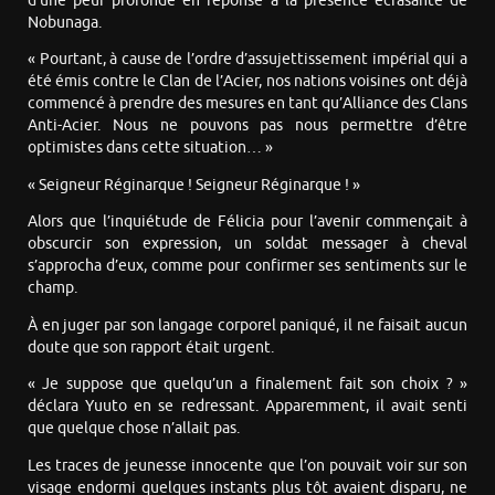
d’une peur profonde en réponse à la présence écrasante de
Nobunaga.
« Pourtant, à cause de l’ordre d’assujettissement impérial qui a
été émis contre le Clan de l’Acier, nos nations voisines ont déjà
commencé à prendre des mesures en tant qu’Alliance des Clans
Anti-Acier. Nous ne pouvons pas nous permettre d’être
optimistes dans cette situation… »
« Seigneur Réginarque ! Seigneur Réginarque ! »
Alors que l’inquiétude de Félicia pour l’avenir commençait à
obscurcir son expression, un soldat messager à cheval
s’approcha d’eux, comme pour confirmer ses sentiments sur le
champ.
À en juger par son langage corporel paniqué, il ne faisait aucun
doute que son rapport était urgent.
« Je suppose que quelqu’un a finalement fait son choix ? »
déclara Yuuto en se redressant. Apparemment, il avait senti
que quelque chose n’allait pas.
Les traces de jeunesse innocente que l’on pouvait voir sur son
visage endormi quelques instants plus tôt avaient disparu, ne