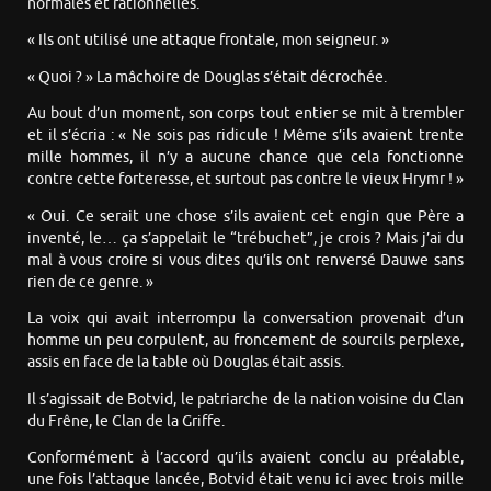
normales et rationnelles.
« Ils ont utilisé une attaque frontale, mon seigneur. »
« Quoi ? » La mâchoire de Douglas s’était décrochée.
Au bout d’un moment, son corps tout entier se mit à trembler
et il s’écria : « Ne sois pas ridicule ! Même s’ils avaient trente
mille hommes, il n’y a aucune chance que cela fonctionne
contre cette forteresse, et surtout pas contre le vieux Hrymr ! »
« Oui. Ce serait une chose s’ils avaient cet engin que Père a
inventé, le… ça s’appelait le “trébuchet”, je crois ? Mais j’ai du
mal à vous croire si vous dites qu’ils ont renversé Dauwe sans
rien de ce genre. »
La voix qui avait interrompu la conversation provenait d’un
homme un peu corpulent, au froncement de sourcils perplexe,
assis en face de la table où Douglas était assis.
Il s’agissait de Botvid, le patriarche de la nation voisine du Clan
du Frêne, le Clan de la Griffe.
Conformément à l’accord qu’ils avaient conclu au préalable,
une fois l’attaque lancée, Botvid était venu ici avec trois mille