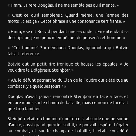
« Hmm… Frère Douglas, il ne me semble pas qu’il mente. »
« C’est ce qu’il semblerait. Quand même, une “armée des
morts”, c’est ça ? Cette phrase a une consonance terrifiante. »
« Hmm, » se dit Botvid pendant une seconde. « En entendant sa
description, je ne peux m’empêcher de penser à cet homme. »
« “Cet homme” ? » demanda Douglas, ignorant à qui Botvid
faisait référence.
Botvid eut un petit rire ironique et haussa les épaules. « Je
veux dire le Dólgþrasir, Steinþórr. »
« Ah, le défunt patriarche du Clan de la Foudre qui a été tué au
combat il y a quelques jours ? »
Douglas n’avait jamais rencontré Steinþórr en face à face, et
encore moins sur le champ de bataille, mais ce nom ne lui était
que trop familier.
Steinþórr était un homme d’une force si absurde que personne
d’autre, aussi grand guerrier soit-il, ne pouvait espérer l’égaler
au combat, et sur le champ de bataille, il était considéré