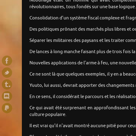
Nobunaga était un homme qui avait complètem
révolutionnaires, tous fondés sur une base logique.
Consolidation d’un système fiscal complexe et fra
Des politiques prônant des marchés plus libres et ou
Séparer les militaires des paysans et les traiter co
De lances à long manche faisant plus de trois fois 
Nouvelles applications de l’arme à feu, une nouvelle
Ce ne sont là que quelques exemples, il y en a beau
Yuuto, lui aussi, devrait apporter des changements r
En ce sens, il considérait le parcours et les réalis
Ce qui avait été surprenant en approfondissant les 
culture populaire.
Il est vrai qu’il n’avait montré aucune pitié pour ce