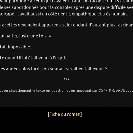
 avait pardonné à ceux qui l’avaient trahi. On raconte qu’il s’étai
n de ses subordonnés pour la consoler après une dispute difficile a
icapé. Il avait aussi un côté gentil, empathique et très humain.
es facettes devenaient apparentes, le rendant d’autant plus fascina
i parler, juste une fois. »
était impossible.
 quand il lui était venu à l’esprit.
es années plus tard, son souhait serait en fait exaucé.
***
us en sélectionnant le texte en question et en appuyant sur
Ctrl + Entrée
s’il vou
[
Fiche du roman
]