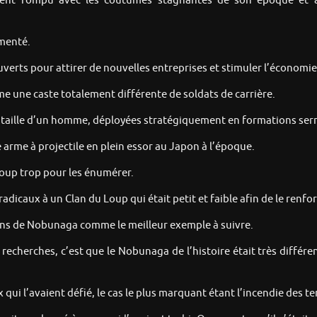
ent rompu avec les coutumes stagnantes de son époque et 
gmenté.
verts pour attirer de nouvelles entreprises et stimuler l’économie
mme une caste totalement différente de soldats de carrière.
la taille d’un homme, déployées stratégiquement en formations ser
 arme à projectile en plein essor au Japon à l’époque.
coup trop pour les énumérer.
adicaux à un Clan du Loup qui était petit et faible afin de le renf
ations de Nobunaga comme le meilleur exemple à suivre.
recherches, c’est que le Nobunaga de l’histoire était très différ
ux qui l’avaient défié, le cas le plus marquant étant l’incendie des