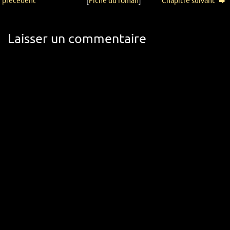
précédent
[
Fiche du roman
]
Chapitre suivant
Laisser un commentaire