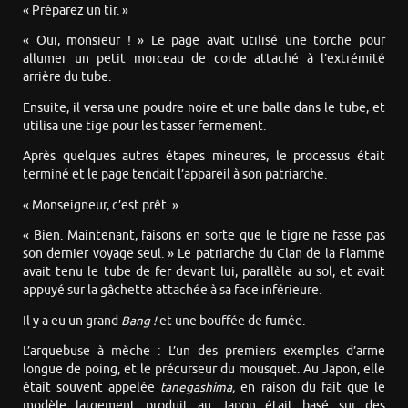
« Préparez un tir. »
« Oui, monsieur ! » Le page avait utilisé une torche pour
allumer un petit morceau de corde attaché à l’extrémité
arrière du tube.
Ensuite, il versa une poudre noire et une balle dans le tube, et
utilisa une tige pour les tasser fermement.
Après quelques autres étapes mineures, le processus était
terminé et le page tendait l’appareil à son patriarche.
« Monseigneur, c’est prêt. »
« Bien. Maintenant, faisons en sorte que le tigre ne fasse pas
son dernier voyage seul. » Le patriarche du Clan de la Flamme
avait tenu le tube de fer devant lui, parallèle au sol, et avait
appuyé sur la gâchette attachée à sa face inférieure.
Il y a eu un grand
Bang !
et une bouffée de fumée.
L’arquebuse à mèche : L’un des premiers exemples d’arme
longue de poing, et le précurseur du mousquet. Au Japon, elle
était souvent appelée
tanegashima,
en raison du fait que le
modèle largement produit au Japon était basé sur des