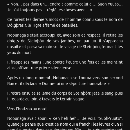
« Non… pas dans un… endroit comme celui-ci… Suoh-Yuuto…
Je n’ai toujours pas… réglé les choses avec… »
Ce furent les derniers mots de l’homme connu sous le nom de
Dólgþrasir, le Tigre affamé de batailles.
Nobunaga s’était accroupi et, avec soin et respect, il retira les
doigts de Steinþórr de ses jambes, un par un. Il s’approcha
ensuite et passa sa main sur le visage de Steinþórr, fermant les
yeux du mort.
Il frappa ses mains l’une contre l’autre une fois et les maintint
ainsi, offrant une prière silencieuse.
Après un long moment, Nobunaga se tourna vers son second
Ran et il déclara : « Donne-lui une sépulture honorable. »
Il retira ensuite sa lame du corps de Steinþórr, jeta le sang, puis
il regarda au loin, à travers le terrain vague.
Vers l’horizon au nord.
Nobunaga avait souri. « Keh heh heh… Je vois. “Suoh-Yuuto”.
Quand je pense que c’est ce nom qui a franchi les lèvres d’un si