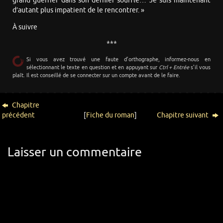
grand guerrier dans son dernier souffle… Je suis maintenant
d’autant plus impatient de le rencontrer. »
À suivre
***
Si vous avez trouvé une faute d’orthographe, informez-nous en
sélectionnant le texte en question et en appuyant sur
Ctrl + Entrée
s’il vous
plaît. Il est conseillé de se connecter sur un compte avant de le faire.
Chapitre
précédent
[
Fiche du roman
]
Chapitre suivant
Laisser un commentaire