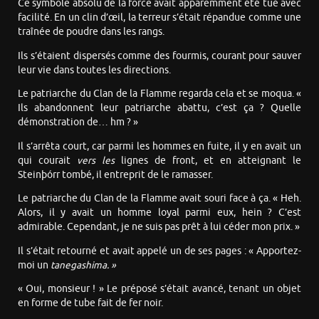
Ce symbole absolu de la force avait apparemment été tué avec
facilité. En un clin d’œil, la terreur s’était répandue comme une
traînée de poudre dans les rangs.
Ils s’étaient dispersés comme des fourmis, courant pour sauver
leur vie dans toutes les directions.
Le patriarche du Clan de la Flamme regarda cela et se moqua. «
Ils abandonnent leur patriarche abattu, c’est ça ? Quelle
démonstration de… hm ? »
Il s’arrêta court, car parmi les hommes en fuite, il y en avait un
qui courait
vers les
lignes de front, et en atteignant le
Steinþórr tombé, il entreprit de le ramasser.
Le patriarche du Clan de la Flamme avait souri face à ça. « Heh.
Alors, il y avait un homme loyal parmi eux, hein ? C’est
admirable. Cependant, je ne suis pas prêt à lui céder mon prix. »
Il s’était retourné et avait appelé un de ses pages : « Apportez-
moi un
tanegashima. »
« Oui, monsieur ! » Le préposé s’était avancé, tenant un objet
en forme de tube fait de fer noir.