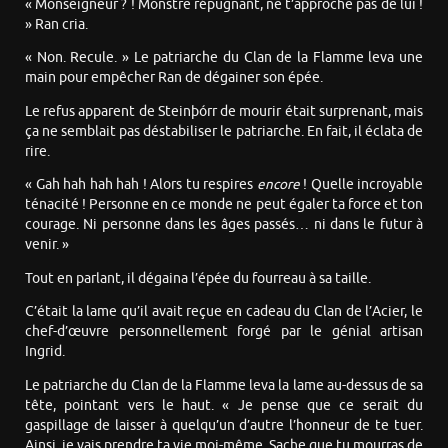
« Monseigneur ? ! Monstre répugnant, ne t’approche pas de lui !
» Ran cria.
« Non. Recule. » Le patriarche du Clan de la Flamme leva une
main pour empêcher Ran de dégainer son épée.
Le refus apparent de Steinþórr de mourir était surprenant, mais
ça ne semblait pas déstabiliser le patriarche. En fait, il éclata de
rire.
« Gah hah hah hah ! Alors tu respires
encore
! Quelle incroyable
ténacité ! Personne en ce monde ne peut égaler ta force et ton
courage. Ni personne dans les âges passés… ni dans le futur à
venir. »
Tout en parlant, il dégaina l’épée du fourreau à sa taille.
C’était la lame qu’il avait reçue en cadeau du Clan de l’Acier, le
chef-d’œuvre personnellement forgé par le génial artisan
Ingrid.
Le patriarche du Clan de la Flamme leva la lame au-dessus de sa
tête, pointant vers le haut. « Je pense que ce serait du
gaspillage de laisser à quelqu’un d’autre l’honneur de te tuer.
Ainsi, je vais prendre ta vie moi-même. Sache que tu mourras de