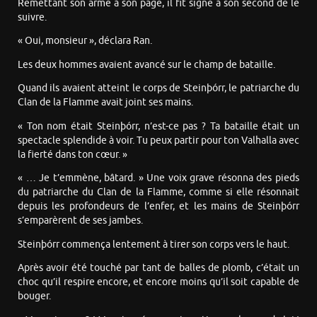
Remettant son arme à son page, il fit signe à son second de le
suivre.
« Oui, monsieur », déclara Ran.
Les deux hommes avaient avancé sur le champ de bataille.
Quand ils avaient atteint le corps de Steinþórr, le patriarche du
Clan de la Flamme avait joint ses mains.
« Ton nom était Steinþórr, n’est-ce pas ? Ta bataille était un
spectacle splendide à voir. Tu peux partir pour ton Valhalla avec
la fierté dans ton cœur. »
« … Je t’emmène, bâtard. » Une voix grave résonna des pieds
du patriarche du Clan de la Flamme, comme si elle résonnait
depuis les profondeurs de l’enfer, et les mains de Steinþórr
s’emparèrent de ses jambes.
Steinþórr commença lentement à tirer son corps vers le haut.
Après avoir été touché par tant de balles de plomb, c’était un
choc qu’il respire encore, et encore moins qu’il soit capable de
bouger.