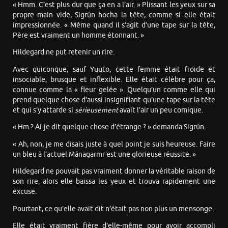
« Hmm. C’est plus dur que ça en a l’air. » Plissant les yeux sur sa
propre main vide, Sigrún hocha la tête, comme si elle était
impressionnée. « Même quand il s’agit d’une tape sur la tête,
Père est vraiment un homme étonnant. »
Hildegard ne put retenir un rire.
Avec quiconque, sauf Yuuto, cette femme était froide et
insociable, brusque et inflexible. Elle était célèbre pour ça,
connue comme la « fleur gelée ». Quelqu’un comme elle qui
prend quelque chose d’aussi insignifiant qu’une tape sur la tête
et qui s’y attarde si
sérieusement
avait l’air un peu comique.
« Hm ? Ai-je dit quelque chose d’étrange ? » demanda Sigrún.
« Ah, non, je me disais juste à quel point je suis heureuse. Faire
un bleu à l’actuel Mánagarmr est une glorieuse réussite. »
Hildegard ne pouvait pas vraiment donner la véritable raison de
son rire, alors elle baissa les yeux et trouva rapidement une
excuse.
Pourtant, ce qu’elle avait dit n’était pas non plus un mensonge.
Elle était vraiment fière d’elle-même pour avoir accompli