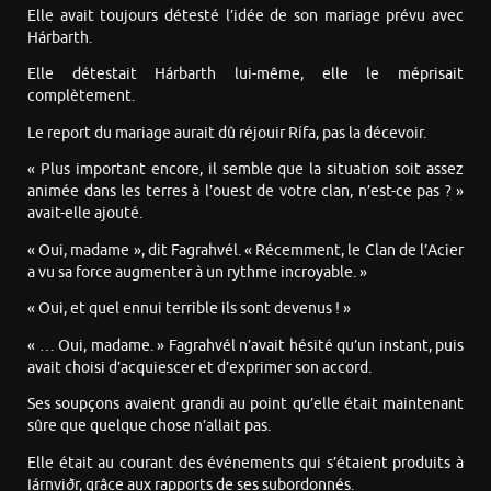
Elle avait toujours détesté l’idée de son mariage prévu avec
Hárbarth.
Elle détestait Hárbarth lui-même, elle le méprisait
complètement.
Le report du mariage aurait dû réjouir Rífa, pas la décevoir.
« Plus important encore, il semble que la situation soit assez
animée dans les terres à l’ouest de votre clan, n’est-ce pas ? »
avait-elle ajouté.
« Oui, madame », dit Fagrahvél. « Récemment, le Clan de l’Acier
a vu sa force augmenter à un rythme incroyable. »
« Oui, et quel ennui terrible ils sont devenus ! »
« … Oui, madame. » Fagrahvél n’avait hésité qu’un instant, puis
avait choisi d’acquiescer et d’exprimer son accord.
Ses soupçons avaient grandi au point qu’elle était maintenant
sûre que quelque chose n’allait pas.
Elle était au courant des événements qui s’étaient produits à
Iárnviðr, grâce aux rapports de ses subordonnés.