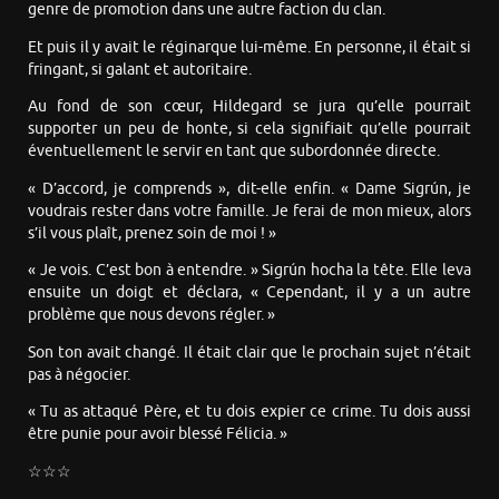
genre de promotion dans une autre faction du clan.
Et puis il y avait le réginarque lui-même. En personne, il était si
fringant, si galant et autoritaire.
Au fond de son cœur, Hildegard se jura qu’elle pourrait
supporter un peu de honte, si cela signifiait qu’elle pourrait
éventuellement le servir en tant que subordonnée directe.
« D’accord, je comprends », dit-elle enfin. « Dame Sigrún, je
voudrais rester dans votre famille. Je ferai de mon mieux, alors
s’il vous plaît, prenez soin de moi ! »
« Je vois. C’est bon à entendre. » Sigrún hocha la tête. Elle leva
ensuite un doigt et déclara, « Cependant, il y a un autre
problème que nous devons régler. »
Son ton avait changé. Il était clair que le prochain sujet n’était
pas à négocier.
« Tu as attaqué Père, et tu dois expier ce crime. Tu dois aussi
être punie pour avoir blessé Félicia. »
☆☆☆