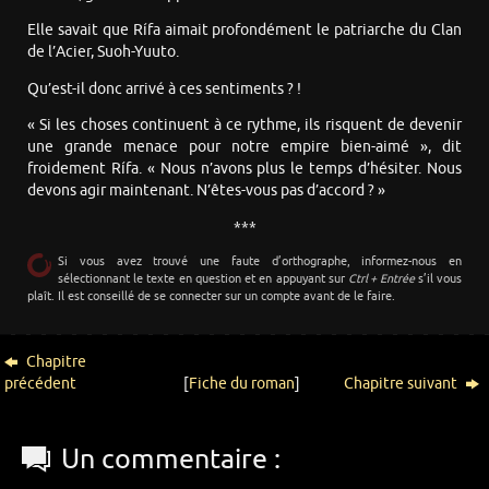
Elle savait que Rífa aimait profondément le patriarche du Clan
de l’Acier, Suoh-Yuuto.
Qu’est-il donc arrivé à ces sentiments ? !
« Si les choses continuent à ce rythme, ils risquent de devenir
une grande menace pour notre empire bien-aimé », dit
froidement Rífa. « Nous n’avons plus le temps d’hésiter. Nous
devons agir maintenant. N’êtes-vous pas d’accord ? »
***
Si vous avez trouvé une faute d’orthographe, informez-nous en
sélectionnant le texte en question et en appuyant sur
Ctrl + Entrée
s’il vous
plaît. Il est conseillé de se connecter sur un compte avant de le faire.
Chapitre
précédent
[
Fiche du roman
]
Chapitre suivant
Un commentaire :