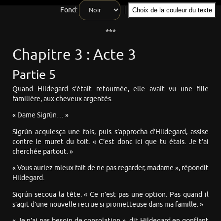
Fond:
Choix de la couleur du texte
***
Chapitre 3 : Acte 3
Partie 5
Quand Hildegard s’était retournée, elle avait vu une fille
familière, aux cheveux argentés.
« Dame Sigrún… »
Sigrún acquiesça une fois, puis s’approcha d’Hildegard, assise
contre le muret du toit. « C’est donc ici que tu étais. Je t’ai
cherchée partout. »
« Vous auriez mieux fait de ne pas regarder, madame », répondit
Hildegard.
Sigrún secoua la tête. « Ce n’est pas une option. Pas quand il
s’agit d’une nouvelle recrue si prometteuse dans ma famille. »
« Je n’ai pas besoin de consolation », dit Hildegard en gonflant