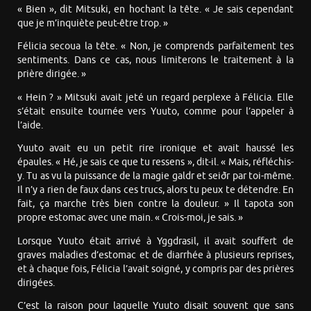
« Bien », dit Mitsuki, en hochant la tête. « Je sais cependant
que je m’inquiète peut-être trop. »
Félicia secoua la tête. « Non, je comprends parfaitement tes
sentiments. Dans ce cas, nous limiterons le traitement à la
prière dirigée. »
« Hein ? » Mitsuki avait jeté un regard perplexe à Félicia. Elle
s’était ensuite tournée vers Yuuto, comme pour l’appeler à
l’aide.
Yuuto avait eu un petit rire ironique et avait haussé les
épaules. « Hé, je sais ce que tu ressens », dit-il. « Mais, réfléchis-
y. Tu as vu la puissance de la magie galdr et seiðr par toi-même.
Il n’y a rien de faux dans ces trucs, alors tu peux te détendre. En
fait, ça marche très bien contre la douleur. » Il tapota son
propre estomac avec une main. « Crois-moi, je sais. »
Lorsque Yuuto était arrivé à Yggdrasil, il avait souffert de
graves maladies d’estomac et de diarrhée à plusieurs reprises,
et à chaque fois, Félicia l’avait soigné, y compris par des prières
dirigées.
C’est la raison pour laquelle Yuuto disait souvent que sans