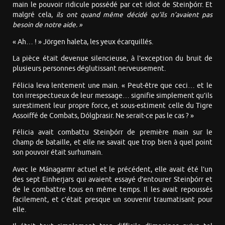
main le pouvoir ridicule possédé par cet idiot de Steinþórr. Et
malgré cela,
ils ont quand même décidé qu’ils n’avaient pas
besoin de notre aide. »
« Ah… ! » Jörgen haleta, les yeux écarquillés.
La pièce était devenue silencieuse, à l’exception du bruit de
plusieurs personnes déglutissant nerveusement.
Félicia leva lentement une main. « Peut-être que ceci… et le
ton irrespectueux de leur message… signifie simplement qu’ils
surestiment leur propre force, et sous-estiment celle du Tigre
Assoiffé de Combats, Dólgþrasir. Ne serait-ce pas le cas ? »
Félicia avait combattu Steinþórr de première main sur le
champ de bataille, et elle ne savait que trop bien à quel point
son pouvoir était surhumain.
Avec le Mánagarmr actuel et le précédent, elle avait été l’un
des sept Einherjars qui avaient essayé d’entourer Steinþórr et
de le combattre tous en même temps. Il les avait repoussés
facilement, et c’était presque un souvenir traumatisant pour
elle.