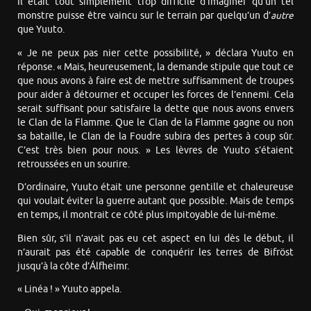
Il était tout simplement trop difficile d’imaginer qu’un tel
monstre puisse être vaincu sur le terrain par quelqu’un d’
autre
que Yuuto.
« Je ne peux pas nier cette possibilité, » déclara Yuuto en
réponse. « Mais, heureusement, la demande stipule que tout ce
que nous avons à faire est de mettre suffisamment de troupes
pour aider à détourner et occuper les forces de l’ennemi. Cela
serait suffisant pour satisfaire la dette que nous avons envers
le Clan de la Flamme. Que le Clan de la Flamme gagne ou non
sa bataille, le Clan de la Foudre subira des pertes à coup sûr.
C’est très bien pour nous. » Les lèvres de Yuuto s’étaient
retroussées en un sourire.
D’ordinaire, Yuuto était une personne gentille et chaleureuse
qui voulait éviter la guerre autant que possible. Mais de temps
en temps, il montrait ce côté plus impitoyable de lui-même.
Bien sûr, s’il n’avait pas eu cet aspect en lui dès le début, il
n’aurait pas été capable de conquérir les terres de Bifröst
jusqu’à la côte d’Álfheimr.
« Linéa ! » Yuuto appela.