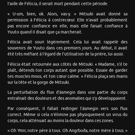
l’aide de Félicia, il serait mort pendant cette période.
« U-um, bien, ok. Alors, vas-y. » Mitsuki avait donné sa
permission à Félicia à contrecœur. Elle n’avait probablement
pas encore confiance en elle, mais elle faisait confiance à
Yuuto quand il disait que ça marcherait.
Félicia avait souri légèrement. Cela lui avait rappelé des
souvenirs de Yuuto dans ces premiers jours. Au début, il avait
été très méfiant à l’égard de l’utilisation de la prière, lui aussi.
Félicia était retournée aux côtés de Mitsuki. « Madame, s’il te
plaît, détends ton corps autant que possible. Essaie de garder
tes muscles mous, et ton cœur calme. » Félicia plaça ses mains
sur la tête et la gorge de Mitsuki.
La perturbation du flux d’ásmegin dans une partie du corps
entraînait des douleurs et des anomalies qui s’y développaient.
Par conséquent, il fallait rediriger l’ásmegin vers son flux
correct. Même si cela n’élimine pas physiquement un virus du
corps, cela atténuait au moins la douleur dans ces zones.
« Oh Ymir, notre père à tous. Oh Angrboða, notre mère à tous. »