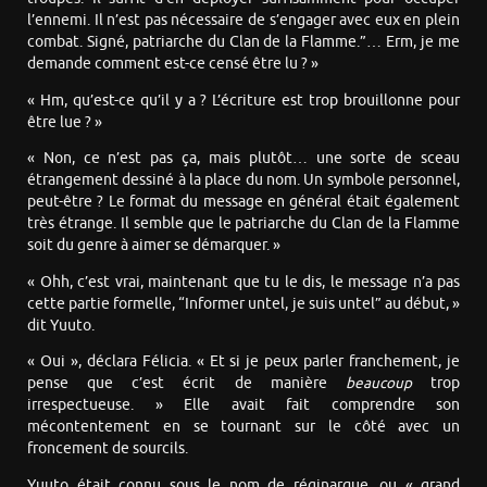
l’ennemi. Il n’est pas nécessaire de s’engager avec eux en plein
combat. Signé, patriarche du Clan de la Flamme.”… Erm, je me
demande comment est-ce censé être lu ? »
« Hm, qu’est-ce qu’il y a ? L’écriture est trop brouillonne pour
être lue ? »
« Non, ce n’est pas ça, mais plutôt… une sorte de sceau
étrangement dessiné à la place du nom. Un symbole personnel,
peut-être ? Le format du message en général était également
très étrange. Il semble que le patriarche du Clan de la Flamme
soit du genre à aimer se démarquer. »
« Ohh, c’est vrai, maintenant que tu le dis, le message n’a pas
cette partie formelle, “Informer untel, je suis untel” au début, »
dit Yuuto.
« Oui », déclara Félicia. « Et si je peux parler franchement, je
pense que c’est écrit de manière
beaucoup
trop
irrespectueuse. » Elle avait fait comprendre son
mécontentement en se tournant sur le côté avec un
froncement de sourcils.
Yuuto était connu sous le nom de réginarque, ou « grand