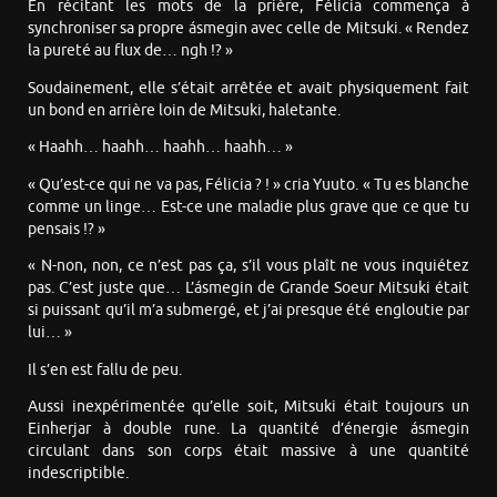
En récitant les mots de la prière, Félicia commença à
synchroniser sa propre ásmegin avec celle de Mitsuki. « Rendez
la pureté au flux de… ngh !? »
Soudainement, elle s’était arrêtée et avait physiquement fait
un bond en arrière loin de Mitsuki, haletante.
« Haahh… haahh… haahh… haahh… »
« Qu’est-ce qui ne va pas, Félicia ? ! » cria Yuuto. « Tu es blanche
comme un linge… Est-ce une maladie plus grave que ce que tu
pensais !? »
« N-non, non, ce n’est pas ça, s’il vous plaît ne vous inquiétez
pas. C’est juste que… L’ásmegin de Grande Soeur Mitsuki était
si puissant qu’il m’a submergé, et j’ai presque été engloutie par
lui… »
Il s’en est fallu de peu.
Aussi inexpérimentée qu’elle soit, Mitsuki était toujours un
Einherjar à double rune. La quantité d’énergie ásmegin
circulant dans son corps était massive à une quantité
indescriptible.