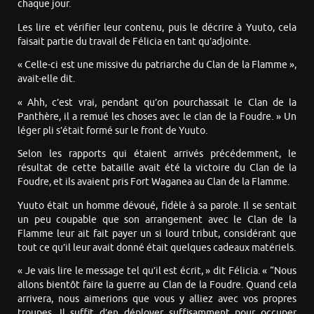
chaque jour.
Les lire et vérifier leur contenu, puis le décrire à Yuuto, cela
faisait partie du travail de Félicia en tant qu’adjointe.
« Celle-ci est une missive du patriarche du Clan de la Flamme »,
avait-elle dit.
« Ahh, c’est vrai, pendant qu’on pourchassait le Clan de la
Panthère, il a remué les choses avec le clan de la Foudre. » Un
léger pli s’était formé sur le front de Yuuto.
Selon les rapports qui étaient arrivés précédemment, le
résultat de cette bataille avait été la victoire du Clan de la
Foudre, et ils avaient pris Fort Waganea au Clan de la Flamme.
Yuuto était un homme dévoué, fidèle à sa parole. Il se sentait
un peu coupable que son arrangement avec le Clan de la
Flamme leur ait fait payer un si lourd tribut, considérant que
tout ce qu’il leur avait donné était quelques cadeaux matériels.
« Je vais lire le message tel qu’il est écrit, » dit Félicia. « “Nous
allons bientôt faire la guerre au Clan de la Foudre. Quand cela
arrivera, nous aimerions que vous y alliez avec vos propres
troupes. Il suffit d’en déployer suffisamment pour occuper