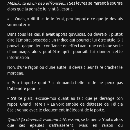
Mitsuki, tu es un peu effrontée... !
Ses lèvres se mirent à sourire
alors que la pensée lui vint à l’esprit.
« ... Ouais, » dit-il. « Je le ferai, peu importe ce que je devrais
surmonter. »
Dans tous les cas, il avait appris qu’Alexis, ou devrait-il plutôt
dire l’Empire, possédait un indice qui pourrait lui être utile. S’il
pouvait gagner leur confiance en effectuant une certaine sorte
d’hommage, alors peut-être qu’il pourrait lui donner cette
information.
Non, d’une façon ou d’une autre, il devrait leur faire cracher le
morceau.
« Peu importe quoi ? » demanda-t-elle. « Je ne peux pas
t’attendre pour... »
« S’il te plaît, excuse-moi quant au fait que je dérange ton
repos, Grand Frère ! » La voix emplie de détresse de Félicia
était venue avec le claquement inélégant de la porte.
Quoi !? Ça devenait vraiment intéressant,
se lamenta Yuuto alors
que ses épaules s’affaissèrent. Mais en raison du