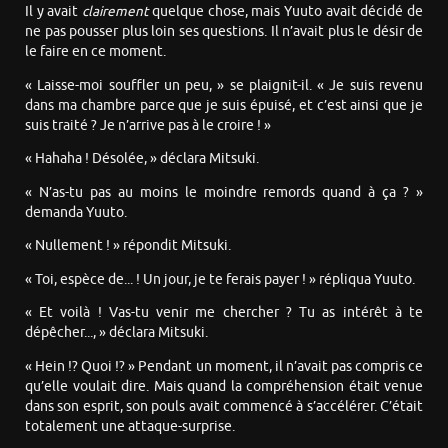
Il y avait
clairement
quelque chose, mais Yuuto avait décidé de
ne pas pousser plus loin ses questions. Il n’avait plus le désir de
le faire en ce moment.
« Laisse-moi souffler un peu, » se plaignit-il. « Je suis revenu
dans ma chambre parce que je suis épuisé, et c’est ainsi que je
suis traité ? Je n’arrive pas à le croire ! »
« Hahaha ! Désolée, » déclara Mitsuki.
« N’as-tu pas au moins le moindre remords quand à ça ? »
demanda Yuuto.
« Nullement ! » répondit Mitsuki.
« Toi, espèce de... ! Un jour, je te ferais payer ! » répliqua Yuuto.
« Et voilà ! Vas-tu venir me chercher ? Tu as intérêt à te
dépêcher..., » déclara Mitsuki.
« Hein !? Quoi !? » Pendant un moment, il n’avait pas compris ce
qu’elle voulait dire. Mais quand la compréhension était venue
dans son esprit, son pouls avait commencé à s’accélérer. C’était
totalement une attaque-surprise.