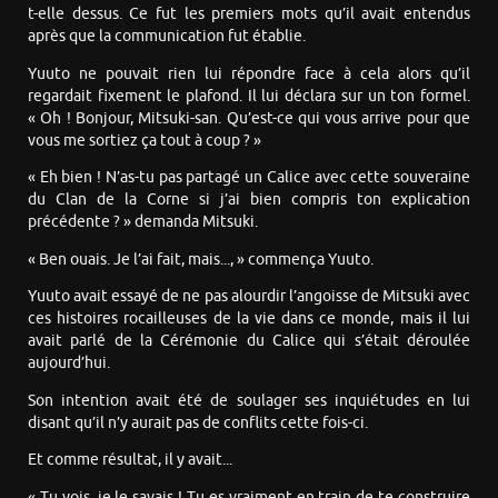
t-elle dessus. Ce fut les premiers mots qu’il avait entendus
après que la communication fut établie.
Yuuto ne pouvait rien lui répondre face à cela alors qu’il
regardait fixement le plafond. Il lui déclara sur un ton formel.
« Oh ! Bonjour, Mitsuki-san. Qu’est-ce qui vous arrive pour que
vous me sortiez ça tout à coup ? »
« Eh bien ! N’as-tu pas partagé un Calice avec cette souveraine
du Clan de la Corne si j’ai bien compris ton explication
précédente ? » demanda Mitsuki.
« Ben ouais. Je l’ai fait, mais..., » commença Yuuto.
Yuuto avait essayé de ne pas alourdir l’angoisse de Mitsuki avec
ces histoires rocailleuses de la vie dans ce monde, mais il lui
avait parlé de la Cérémonie du Calice qui s’était déroulée
aujourd’hui.
Son intention avait été de soulager ses inquiétudes en lui
disant qu’il n’y aurait pas de conflits cette fois-ci.
Et comme résultat, il y avait...
« Tu vois, je le savais ! Tu es vraiment en train de te construire