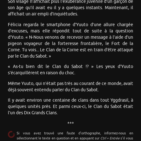
Son visage n’affichait plus l’exubérance juvénile d’un garçon de
son âge qu’il avait eu il y a quelques instants. Maintenant, il
affichait un air empli d’inquiétudes.
Félicia regarda le smartphone d’Yuuto d’une allure chargée
d’excuses, mais elle répondit tout de suite à la question
d’Yuuto. « N-Nous venons de recevoir un message à l’aide d’un
pigeon voyageur de la forteresse frontalière, le Fort de la
Corne. Tu vois... Le Clan de la Corne est en train d’être attaqué
par le Clan du Sabot. »
« As-tu bien dit le Clan du Sabot !? » Les yeux d’Yuuto
s’écarquillèrent en raison du choc.
Même Yuuto, qui n’était pas très au courant de ce monde, avait
déjà souvent entendu parler du Clan du Sabot.
Il y avait environ une centaine de clans dans tout Yggdrasil, à
quelques unités près. Et parmi ceux-ci, le Clan du Sabot était
l’un des Dix Grands Clans.
***
Si vous avez trouvé une faute d’orthographe, informez-nous en
sélectionnant le texte en question et en appuyant sur
Ctrl + Entrée
s’il vous