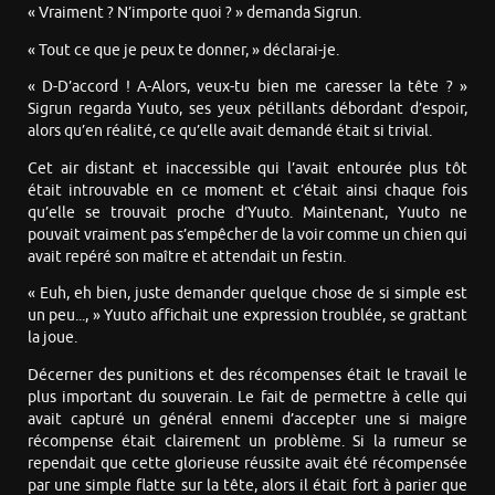
« Vraiment ? N’importe quoi ? » demanda Sigrun.
« Tout ce que je peux te donner, » déclarai-je.
« D-D’accord ! A-Alors, veux-tu bien me caresser la tête ? »
Sigrun regarda Yuuto, ses yeux pétillants débordant d’espoir,
alors qu’en réalité, ce qu’elle avait demandé était si trivial.
Cet air distant et inaccessible qui l’avait entourée plus tôt
était introuvable en ce moment et c’était ainsi chaque fois
qu’elle se trouvait proche d’Yuuto. Maintenant, Yuuto ne
pouvait vraiment pas s’empêcher de la voir comme un chien qui
avait repéré son maître et attendait un festin.
« Euh, eh bien, juste demander quelque chose de si simple est
un peu..., » Yuuto affichait une expression troublée, se grattant
la joue.
Décerner des punitions et des récompenses était le travail le
plus important du souverain. Le fait de permettre à celle qui
avait capturé un général ennemi d’accepter une si maigre
récompense était clairement un problème. Si la rumeur se
rependait que cette glorieuse réussite avait été récompensée
par une simple flatte sur la tête, alors il était fort à parier que