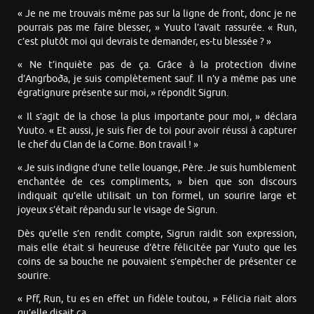
« Je ne me trouvais même pas sur la ligne de front, donc je ne
pourrais pas me faire blesser, » Yuuto l’avait rassurée. « Run,
c’est plutôt moi qui devrais te demander, es-tu blessée ? »
« Ne t’inquiète pas de ça. Grâce à la protection divine
d’Angrboða, je suis complètement sauf. Il n’y a même pas une
égratignure présente sur moi, » répondit Sigrun.
« Il s’agit de la chose la plus importante pour moi, » déclara
Yuuto. « Et aussi, je suis fier de toi pour avoir réussi à capturer
le chef du Clan de la Corne. Bon travail ! »
« Je suis indigne d’une telle louange, Père. Je suis humblement
enchantée de ces compliments, » bien que son discours
indiquait qu’elle utilisait un ton formel, un sourire large et
joyeux s’était répandu sur le visage de Sigrun.
Dès qu’elle s’en rendit compte, Sigrun raidit son expression,
mais elle était si heureuse d’être félicitée par Yuuto que les
coins de sa bouche ne pouvaient s’empêcher de présenter ce
sourire.
« Pff, Run, tu es en effet un fidèle toutou, » Félicia riait alors
qu’elle disait ça.