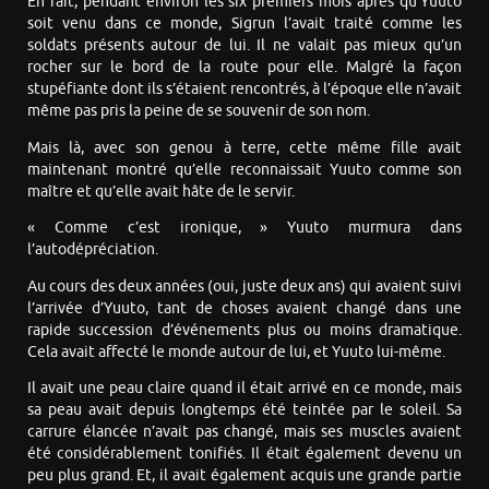
En fait, pendant environ les six premiers mois après qu’Yuuto
soit venu dans ce monde, Sigrun l’avait traité comme les
soldats présents autour de lui. Il ne valait pas mieux qu’un
rocher sur le bord de la route pour elle. Malgré la façon
stupéfiante dont ils s’étaient rencontrés, à l’époque elle n’avait
même pas pris la peine de se souvenir de son nom.
Mais là, avec son genou à terre, cette même fille avait
maintenant montré qu’elle reconnaissait Yuuto comme son
maître et qu’elle avait hâte de le servir.
« Comme c’est ironique, » Yuuto murmura dans
l’autodépréciation.
Au cours des deux années (oui, juste deux ans) qui avaient suivi
l’arrivée d’Yuuto, tant de choses avaient changé dans une
rapide succession d’événements plus ou moins dramatique.
Cela avait affecté le monde autour de lui, et Yuuto lui-même.
Il avait une peau claire quand il était arrivé en ce monde, mais
sa peau avait depuis longtemps été teintée par le soleil. Sa
carrure élancée n’avait pas changé, mais ses muscles avaient
été considérablement tonifiés. Il était également devenu un
peu plus grand. Et, il avait également acquis une grande partie