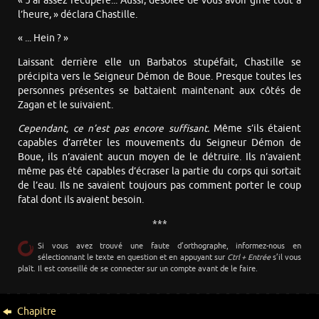
« J’ai assez récupéré... Aussi, désolée de vous avoir giflé tout à
l’heure, » déclara Chastille.
« ... Hein ? »
Laissant derrière elle un Barbatos stupéfait, Chastille se
précipita vers le Seigneur Démon de Boue. Presque toutes les
personnes présentes se battaient maintenant aux côtés de
Zagan et le suivaient.
Cependant, ce n’est pas encore suffisant.
Même s’ils étaient
capables d’arrêter les mouvements du Seigneur Démon de
Boue, ils n’avaient aucun moyen de le détruire. Ils n’avaient
même pas été capables d’écraser la partie du corps qui sortait
de l’eau. Ils ne savaient toujours pas comment porter le coup
fatal dont ils avaient besoin.
***
Si vous avez trouvé une faute d’orthographe, informez-nous en
sélectionnant le texte en question et en appuyant sur
Ctrl + Entrée
s’il vous
plaît. Il est conseillé de se connecter sur un compte avant de le faire.
Chapitre