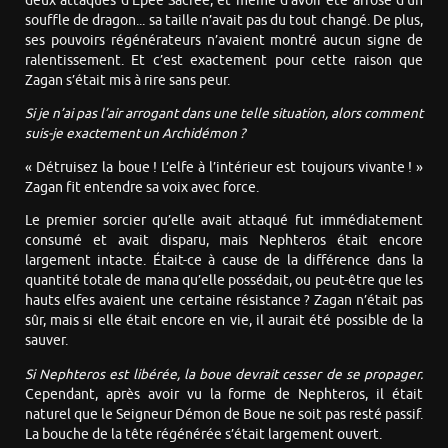
deux attaques d’Épée Sacrée, et même d’avoir été arrosé d’un
souffle de dragon... sa taille n’avait pas du tout changé. De plus,
ses pouvoirs régénérateurs n’avaient montré aucun signe de
ralentissement. Et c’est exactement pour cette raison que
Zagan s’était mis à rire sans peur.
Si je n’ai pas l’air arrogant dans une telle situation, alors comment
suis-je exactement un Archidémon ?
« Détruisez la boue ! L’elfe à l’intérieur est toujours vivante ! »
Zagan fit entendre sa voix avec force.
Le premier sorcier qu’elle avait attaqué fut immédiatement
consumé et avait disparu, mais Nephteros était encore
largement intacte. Était-ce à cause de la différence dans la
quantité totale de mana qu’elle possédait, ou peut-être que les
hauts elfes avaient une certaine résistance ? Zagan n’était pas
sûr, mais si elle était encore en vie, il aurait été possible de la
sauver.
Si Nephteros est libérée, la boue devrait cesser de se propager.
Cependant, après avoir vu la forme de Nephteros, il était
naturel que le Seigneur Démon de Boue ne soit pas resté passif.
La bouche de la tête régénérée s’était largement ouvert.