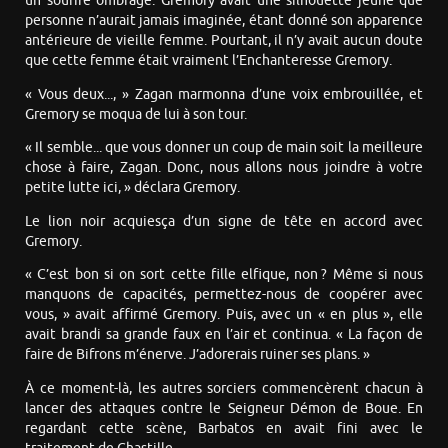
un sourire ombragé. Gremory avait une silhouette jeune que
personne n’aurait jamais imaginée, étant donné son apparence
antérieure de vieille femme. Pourtant, il n’y avait aucun doute
que cette femme était vraiment l’Enchanteresse Gremory.
« Vous deux..., » Zagan marmonna d’une voix embrouillée, et
Gremory se moqua de lui à son tour.
« Il semble... que vous donner un coup de main soit la meilleure
chose à faire, Zagan. Donc, nous allons nous joindre à votre
petite lutte ici, » déclara Gremory.
Le lion noir acquiesça d’un signe de tête en accord avec
Gremory.
« C’est bon si on sort cette fille elfique, non ? Même si nous
manquons de capacités, permettez-nous de coopérer avec
vous, » avait affirmé Gremory. Puis, avec un « en plus », elle
avait brandi sa grande faux en l’air et continua. « La façon de
faire de Bifrons m’énerve. J’adorerais ruiner ses plans. »
À ce moment-là, les autres sorciers commencèrent chacun à
lancer des attaques contre le Seigneur Démon de Boue. En
regardant cette scène, Barbatos en avait fini avec le