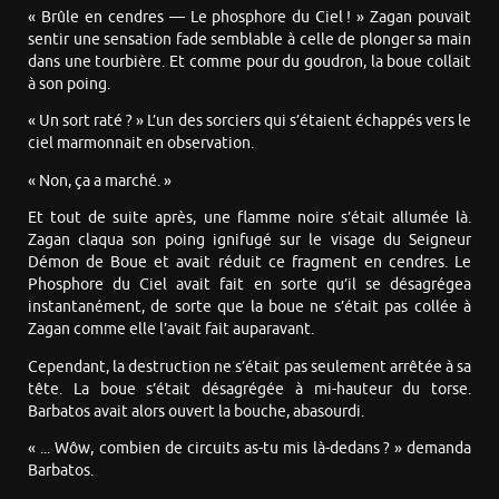
« Brûle en cendres — Le phosphore du Ciel ! » Zagan pouvait
sentir une sensation fade semblable à celle de plonger sa main
dans une tourbière. Et comme pour du goudron, la boue collait
à son poing.
« Un sort raté ? » L’un des sorciers qui s’étaient échappés vers le
ciel marmonnait en observation.
« Non, ça a marché. »
Et tout de suite après, une flamme noire s’était allumée là.
Zagan claqua son poing ignifugé sur le visage du Seigneur
Démon de Boue et avait réduit ce fragment en cendres. Le
Phosphore du Ciel avait fait en sorte qu’il se désagrégea
instantanément, de sorte que la boue ne s’était pas collée à
Zagan comme elle l’avait fait auparavant.
Cependant, la destruction ne s’était pas seulement arrêtée à sa
tête. La boue s’était désagrégée à mi-hauteur du torse.
Barbatos avait alors ouvert la bouche, abasourdi.
« ... Wôw, combien de circuits as-tu mis là-dedans ? » demanda
Barbatos.