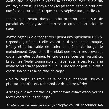
doute que le Seigneur Zagan la confonde avec quelqu’un
d’autre, alorrrsss, la Lady Néphy ici présente est-elle peut-être
une fausse ? Ou peut-être que la Lady Néphy a une jumelle ? »
Tandis que Néron dressait arbitrairement une liste de
possibilités, Néphy avait l’impression qu’on lui arrachait le
cœur.
Maître Zagan ! Ce n’est pas moi !
pensa désespérément Néphy.
Cependant, même si elle voulait qu’il s’en rende compte,
Néphy était incapable de parler ou même de bouger le
moindrement. Cependant, il semblait que ses larmes pouvaient
couler, car elles coulaient le long de ses joues par frustration.
La Sombre Néphy tourna alors un léger sourire vers Néphy au
moment où cela se produisit. Et puis, une fois de plus, elle avait
confié son corps à la poitrine de Zagan.
« Maître Zagan. J’ai froid... et j’ai peur. Pourriez-vous... s’il vous
plaît me réconforter ? » demanda la deuxième Néphy.
Après ça, elle avait fermé les yeux et avait essayé d’appuyer ses
lèvres contre celles de Zagan.
Arrêtez ! Je ne veux pas voir ça !
Néphy voulait détourner son