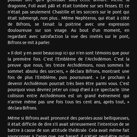
dragonne, Foll avait pâli et était tombée sur ses fesses. Et ce
n’était pas seulement Chastille et les sorciers sur le pont qui
était submergé, non plus... Même Nephteros, qui était à côté
de Bifrons, se tenait la poitrine avec une expression
douloureuse sur son visage. Au bout d’un moment, en
regardant avec satisfaction la vue des invités sur le pont,
Bifrons se mit à parler.
« Il doit y en avoir beaucoup ici qui n’en sont témoins que pour
la première fois. C’est l’Emblème de l’Archidémon. C’est la
preuve que nous, les treize Archidémons, nous sommes le
sommet absolu des sorciers, » déclara Bifrons, montrant une
fois de plus l’Emblème, puis poursuivant. « Le prochain à
devenir Archidémon pourrait très bien être parmi vous. C’est
pourquoi vous devriez jeter un coup d’œil à ce spectacle. Une
collision entre Archidémons est un grand événement qui
n’arrive même pas une fois tous les cent ans, après tout, »
déclara Bifrons.
Même si Bifrons avait prononcé des paroles aussi belliqueuses,
il était difficile de dire s’il avait sérieusement l’intention de se
battre à cause de son attitude théâtrale. Cela avait même fait
soupçonner à Zagan que, par hasard, il n’était peut-être qu’un