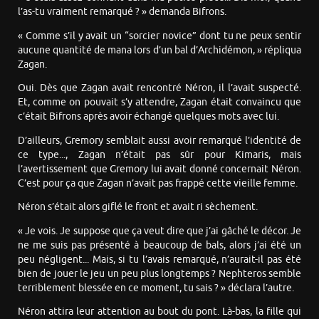
l’as-tu vraiment remarqué ? » demanda Bifrons.
« Comme s’il y avait un “sorcier novice” dont tu ne peux sentir
aucune quantité de mana lors d’un bal d’Archidémon, » répliqua
Zagan.
Oui. Dès que Zagan avait rencontré Néron, il l’avait suspecté.
Et, comme on pouvait s’y attendre, Zagan était convaincu que
c’était Bifrons après avoir échangé quelques mots avec lui.
D’ailleurs, Gremory semblait aussi avoir remarqué l’identité de
ce type..., Zagan n’était pas sûr pour Kimaris, mais
l’avertissement que Gremory lui avait donné concernait Néron.
C’est pour ça que Zagan n’avait pas frappé cette vieille femme.
Néron s’était alors giflé le front et avait ri sèchement.
« Je vois. Je suppose que ça veut dire que j’ai gâché le décor. Je
ne me suis pas présenté à beaucoup de bals, alors j’ai été un
peu négligent... Mais, si tu l’avais remarqué, n’aurait-il pas été
bien de jouer le jeu un peu plus longtemps ? Nephteros semble
terriblement blessée en ce moment, tu sais ? » déclara l’autre.
Néron attira leur attention au bout du pont. Là-bas, la fille qui