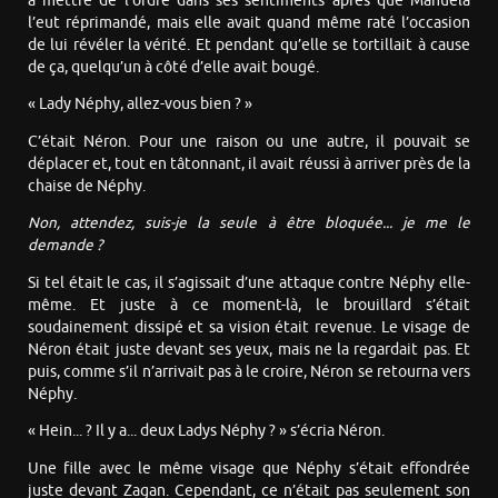
à mettre de l’ordre dans ses sentiments après que Manuela
l’eut réprimandé, mais elle avait quand même raté l’occasion
de lui révéler la vérité. Et pendant qu’elle se tortillait à cause
de ça, quelqu’un à côté d’elle avait bougé.
« Lady Néphy, allez-vous bien ? »
C’était Néron. Pour une raison ou une autre, il pouvait se
déplacer et, tout en tâtonnant, il avait réussi à arriver près de la
chaise de Néphy.
Non, attendez, suis-je la seule à être bloquée... je me le
demande ?
Si tel était le cas, il s’agissait d’une attaque contre Néphy elle-
même. Et juste à ce moment-là, le brouillard s’était
soudainement dissipé et sa vision était revenue. Le visage de
Néron était juste devant ses yeux, mais ne la regardait pas. Et
puis, comme s’il n’arrivait pas à le croire, Néron se retourna vers
Néphy.
« Hein... ? Il y a... deux Ladys Néphy ? » s’écria Néron.
Une fille avec le même visage que Néphy s’était effondrée
juste devant Zagan. Cependant, ce n’était pas seulement son