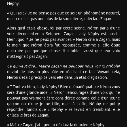
Néphy.
« Qui sait ? Je ne pense pas que ce soit un phénomène naturel,
mais ce n’est pas non plus de la sorcellerie, » déclara Zagan.
Alors qu’il était abasourdi par cette scène, Néron parla d’une
voix déconcertée. « Seigneur Zagan, Lady Néphy est aussi...
Hein, quoi ? Je ne peux pas avancer. » Néron cria à Zagan, mais
la main que Néron étira fut repoussée, comme si elle était
obstruée par quelque chose. Il semblait aussi que leur voix
n’atteignait pas Zagan.
Ce qui veut dire... Maître Zagan ne peut pas nous voir ici ?
Néphy
devint de plus en plus pâle en réalisant ce fait. Voyant cela,
Néron s’était précipité vers elle dans un état d’agitation.
« T-Tout va bien, Lady Néphy ! Bien qu’inadéquat, ce Néron vous
sera d’une grande aide ! » Néron l’encouragea d’une voix qui ne
pouvait pas vraiment être considérée comme celle d’un jeune
garçon ou d’une jeune fille, mais à la fin, Néphy ne put y
répondre. Tandis que « Néphy » se levait en tremblant, elle
enlaça le bras de Zagan.
« Maître Zagan, j’ai... peur, » déclara la deuxième Néphy.