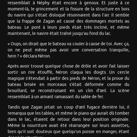
ressemblait à Néphy était encore à genoux. Et juste à ce
moment-là, le grincement et la fissure de la structure en bois
du navire qui s’était disloqué résonnaient dans l’air. Il semble
que la frappe de Zagan ait causé des dommages mortels au
bateau. Le pont à leurs pieds était très incliné, et même
maintenant, le navire était traîné jusqu’au fond du lac.
« Oups, on dirait que le bateau va couler à cause de toi. Avec ça,
on ne peut même pas avoir une conversation tranquille,
hein ? » déclara Néron.
Après avoir trouvé quelque chose de drôle et avoir fait laisser
sortir un rire étouffé, Néron claqua les doigts. Un cercle
magique s’étendait à partir des pieds de Néron, et la proue du
bateau brisée en morceaux s’était déformée comme du
brouillard, se reconstruisant en un clin d’œil. La scène
ressemblait à un aimant ramassant du sable de fer.
Tandis que Zagan jetait un coup d’œil fugace derrière lui, il
remarqua que les tables, et même le piano qui aurait dû tomber
dans le lac, étaient de retour dans leur position originale.
Même la nourriture avait été réarrangée sur leurs assiettes,
bien qu’il soit douteux que quelqu’un puisse en manger, étant