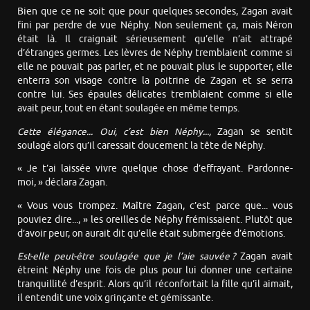
Bien que ce ne soit que pour quelques secondes, Zagan avait
fini par perdre de vue Néphy. Non seulement ça, mais Néron
était là. Il craignait sérieusement qu’elle n’ait attrapé
d’étranges germes. Les lèvres de Néphy tremblaient comme si
elle ne pouvait pas parler, et ne pouvait plus le supporter, elle
enterra son visage contre la poitrine de Zagan et se serra
contre lui. Ses épaules délicates tremblaient comme si elle
avait peur, tout en étant soulagée en même temps.
Cette élégance... Oui, c’est bien Néphy...,
Zagan se sentit
soulagé alors qu’il caressait doucement la tête de Néphy.
« Je t’ai laissée vivre quelque chose d’effrayant. Pardonne-
moi, » déclara Zagan.
« Vous vous trompez. Maître Zagan, c’est parce que... vous
pouviez dire..., » les oreilles de Néphy frémissaient. Plutôt que
d’avoir peur, on aurait dit qu’elle était submergée d’émotions.
Est-elle peut-être soulagée que je l’aie sauvée ?
Zagan avait
étreint Néphy une fois de plus pour lui donner une certaine
tranquillité d’esprit. Alors qu’il réconfortait la fille qu’il aimait,
il entendit une voix grinçante et gémissante.