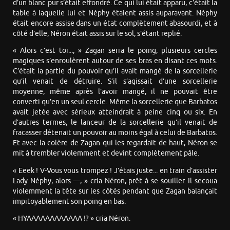
d’un blanc pur s’était effondré. Ce qui lui était apparu, c’était la
table à laquelle lui et Néphy étaient assis auparavant. Néphy
était encore assise dans un état complètement abasourdi, et à
côté d’elle, Néron était assis sur le sol, s’étant replié.
« Alors c’est toi..., » Zagan serra le poing, plusieurs cercles
magiques s’enroulèrent autour de ses bras en disant ces mots.
C’était la partie du pouvoir qu’il avait mangé de la sorcellerie
qu’il venait de détruire. S’il s’agissait d’une sorcellerie
moyenne, même après l’avoir mangé, il ne pouvait être
converti qu’en un seul cercle. Même la sorcellerie que Barbatos
avait jetée avec sérieux atteindrait à peine cinq ou six. En
d’autres termes, le lanceur de la sorcellerie qu’il venait de
fracasser détenait un pouvoir au moins égal à celui de Barbatos.
Et avec la colère de Zagan qui les regardait de haut, Néron se
mit à trembler violemment et devint complètement pâle.
« Eeek ! V-Vous vous trompez ! J’étais juste... en train d’assister
Lady Néphy, alors —, » cria Néron, prêt à se souiller. Il secoua
violemment la tête sur les côtés pendant que Zagan balançait
impitoyablement son poing en bas.
« HYAAAAAAAAAAAA !? » cria Néron.