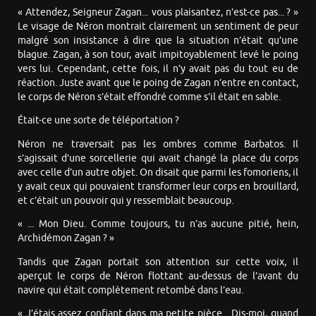
« Attendez, Seigneur Zagan... vous plaisantez, n’est-ce pas... ? »
Le visage de Néron montrait clairement un sentiment de peur
malgré son insistance à dire que la situation n’était qu’une
blague. Zagan, à son tour, avait impitoyablement levé le poing
vers lui. Cependant, cette fois, il n’y avait pas du tout eu de
réaction. Juste avant que le poing de Zagan n’entre en contact,
le corps de Néron s’était effondré comme s’il était en sable.
Était-ce une sorte de téléportation ?
Néron ne traversait pas les ombres comme Barbatos. Il
s’agissait d’une sorcellerie qui avait changé la place du corps
avec celle d’un autre objet. On disait que parmi les fomoriens, il
y avait ceux qui pouvaient transformer leur corps en brouillard,
et c’était un pouvoir qui y ressemblait beaucoup.
« ... Mon Dieu. Comme toujours, tu n’as aucune pitié, hein,
Archidémon Zagan ? »
Tandis que Zagan portait son attention sur cette voix, il
aperçut le corps de Néron flottant au-dessus de l’avant du
navire qui était complètement retombé dans l’eau.
« J’étais assez confiant dans ma petite pièce... Dis-moi, quand