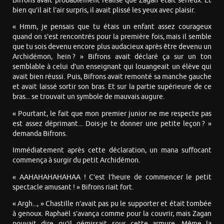
Bifrons avait probablement réalisé que Zagan était sérieux. Et
bien qu’il ait l’air surpris, il avait plissé les yeux avec plaisir.
« Hmm, je pensais que tu étais un enfant assez courageux
quand on s’est rencontrés pour la première fois, mais il semble
que tu sois devenu encore plus audacieux après être devenu un
Archidémon, hein ? » Bifrons avait déclaré ça sur un ton
semblable à celui d’un enseignant qui louangeait un élève qui
avait bien réussi. Puis, Bifrons avait remonté sa manche gauche
et avait laissé sortir son bras. Et sur la partie supérieure de ce
bras... se trouvait un symbole de mauvais augure.
« Pourtant, le fait que mon premier junior ne me respecte pas
est assez déprimant... Dois-je te donner une petite leçon ? »
demanda Bifrons.
Immédiatement après cette déclaration, un mana suffocant
commença à surgir du petit Archidémon.
« AAHAHAHAHAHAA ! C’est l’heure de commencer le petit
spectacle amusant ! » Bifrons riait fort.
« Argh..., » Chastille n’avait pas pu le supporter et était tombée
à genoux. Raphaël s’avança comme pour la couvrir, mais Zagan
pouvait dire qu’il gémissait sous cette armure. Même la