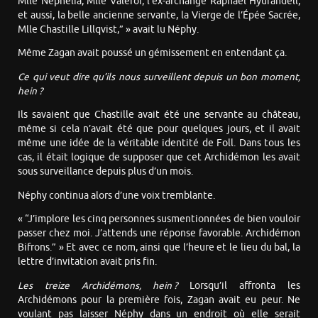
Mlle Néphélia, Mlle Valefor, l’ex-archange Raphaël Hyurandell,
et aussi, la belle ancienne servante, la Vierge de l’Épée Sacrée,
Mlle Chastille Lillqvist,” » avait lu Néphy.
Même Zagan avait poussé un gémissement en entendant ça.
Ce qui veut dire qu’ils nous surveillent depuis un bon moment,
hein ?
Ils savaient que Chastille avait été une servante au château,
même si cela n’avait été que pour quelques jours, et il avait
même une idée de la véritable identité de Foll. Dans tous les
cas, il était logique de supposer que cet Archidémon les avait
sous surveillance depuis plus d’un mois.
Néphy continua alors d’une voix tremblante.
« “J’implore les cinq personnes susmentionnées de bien vouloir
passer chez moi. J’attends une réponse favorable. Archidémon
Bifrons.” » Et avec ce nom, ainsi que l’heure et le lieu du bal, la
lettre d’invitation avait pris fin.
Les treize Archidémons, hein ?
Lorsqu’il affronta les
Archidémons pour la première fois, Zagan avait eu peur. Ne
voulant pas laisser Néphy dans un endroit où elle serait