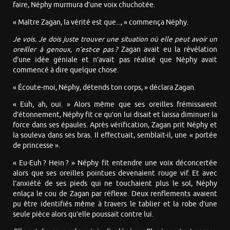
faire, Néphy murmura d’une voix chuchotée.
« Maître Zagan, la vérité est que..., » commença Néphy.
Je vois. Je dois juste trouver une situation où elle peut avoir un
oreiller à genoux, n’est-ce pas ?
Zagan avait eu la révélation
d’une idée géniale et n’avait pas réalisé que Néphy avait
commencé à dire quelque chose.
« Écoute-moi, Néphy, détends ton corps, » déclara Zagan.
« Euh, ah, oui. » Alors même que ses oreilles frémissaient
d’étonnement, Néphy fit ce qu’on lui disait et laissa diminuer la
force dans ses épaules. Après vérification, Zagan prit Néphy et
la souleva dans ses bras. Il effectuait, semblait-il, une « portée
de princesse ».
« Eu-Euh ? Hein ? » Néphy fit entendre une voix déconcertée
alors que ses oreilles pointues devenaient rouge vif. Et avec
l’anxiété de ses pieds qui ne touchaient plus le sol, Néphy
enlaça le cou de Zagan par réflexe. Deux renflements avaient
pu être identifiés même à travers le tablier et la robe d’une
seule pièce alors qu’elle poussait contre lui.