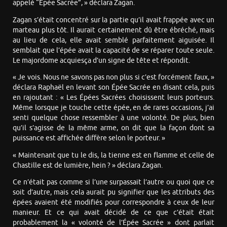
appelé “Épée Sacrée”, » déclara Zagan.
Zagan s’était concentré sur la partie qu’il avait frappée avec un
marteau plus tôt. Il aurait certainement dû être ébréché, mais
au lieu de cela, elle avait semblé parfaitement aiguisée. Il
semblait que l’épée avait la capacité de se réparer toute seule.
Le majordome acquiesça d’un signe de tête et répondit.
« Je vois. Nous ne savons pas non plus si c’est forcément faux, »
déclara Raphaël en levant son Épée Sacrée en disant cela, puis
en rajoutant : « Les Épées Sacrées choisissent leurs porteurs.
Même lorsque je touche cette épée, en de rares occasions, j’ai
senti quelque chose ressembler à une volonté. De plus, bien
qu’il s’agisse de la même arme, on dit que la façon dont sa
puissance est affichée diffère selon le porteur. »
« Maintenant que tu le dis, la tienne est en flamme et celle de
Chastille est de lumière, hein ? » déclara Zagan.
Ce n’était pas comme si l’une surpassait l’autre ou quoi que ce
soit d’autre, mais cela aurait pu signifier que les attributs des
épées avaient été modifiés pour correspondre à ceux de leur
manieur. Et ce qui avait décidé de ce que c’était était
probablement la « volonté de l’Épée Sacrée » dont parlait