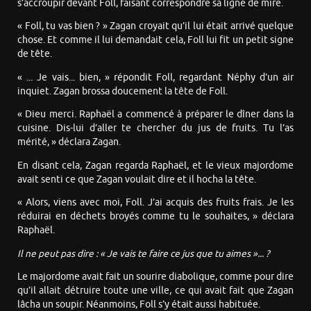
s’accroupir devant Foll, faisant correspondre sa ligne de mire.
« Foll, tu vas bien ? » Zagan croyait qu’il lui était arrivé quelque
chose. Et comme il lui demandait cela, Foll lui fit un petit signe
de tête.
« ... Je vais... bien, » répondit Foll, regardant Néphy d’un air
inquiet. Zagan brossa doucement la tête de Foll.
« Dieu merci. Raphaël a commencé à préparer le dîner dans la
cuisine. Dis-lui d’aller te chercher du jus de fruits. Tu l’as
mérité, » déclara Zagan.
En disant cela, Zagan regarda Raphaël, et le vieux majordome
avait senti ce que Zagan voulait dire et il hocha la tête.
« Alors, viens avec moi, Foll. J’ai acquis des fruits frais. Je les
réduirai en déchets broyés comme tu le souhaites, » déclara
Raphaël.
Il ne peut pas dire : « Je vais te faire ce jus que tu aimes »... ?
Le majordome avait fait un sourire diabolique, comme pour dire
qu’il allait détruire toute une ville, ce qui avait fait que Zagan
lâcha un soupir. Néanmoins, Foll s’y était aussi habituée.