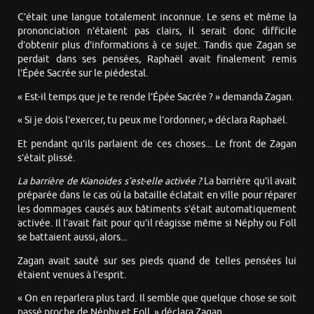
C’était une langue totalement inconnue. Le sens et même la
prononciation n’étaient pas clairs, il serait donc difficile
d’obtenir plus d’informations à ce sujet. Tandis que Zagan se
perdait dans ses pensées, Raphaël avait finalement remis
l’Épée Sacrée sur le piédestal.
« Est-il temps que je te rende l’Épée Sacrée ? » demanda Zagan.
« Si je dois l’exercer, tu peux me l’ordonner, » déclara Raphaël.
Et pendant qu’ils parlaient de ces choses... Le front de Zagan
s’était plissé.
La barrière de Kianoides s’est-elle activée ?
La barrière qu’il avait
préparée dans le cas où la bataille éclatait en ville pour réparer
les dommages causés aux bâtiments s’était automatiquement
activée. Il l’avait fait pour qu’il réagisse même si Néphy ou Foll
se battaient aussi, alors...
Zagan avait sauté sur ses pieds quand de telles pensées lui
étaient venues à l’esprit.
« On en reparlera plus tard. Il semble que quelque chose se soit
passé proche de Néphy et Foll, » déclara Zagan.