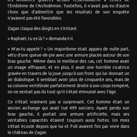
l’Emblème de l’Archidémon. Toutefois, il n’avait pas eu d’autre
choix que d’admettre que les résultats de son enquête
n’avaient pas été favorables.
Zagan claqua des doigts en s’irritant.
« Raphaël, tu es là ? » demanda-t-il.
« M’as-tu appelé ? » Un majordome était apparu de nulle part,
vêtu d’une queue-de-pie avec une armure placée autour de son
bras gauche. Même dans le meilleur des cas, cet homme avait
un visage effrayant, et en plus, il avait une horrible cicatrice
gravée en travers de la joue jusqu’à son front qui lui donnait un
air diabolique. Il semblait avoir plus de cinquante ans, mais de
sa colonne vertébrale parfaitement droite à son corps tempéré,
on ne sentait pas du tout qu’il s’était émoussé avec l’âge.
Ce n’était vraiment pas si surprenant. Cet homme était un
ancien archange qui avait tué 499 sorciers. Ayant perdu son
bras gauche, il portait une armure artificielle, mais ses
véritables capacités étaient toujours aussi fortes. Un mois
s’était écoulé depuis que lui et Foll avaient fini par vivre dans
le château de Zagan.