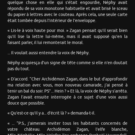
quelque chose en elle qui s’était engourdie, Néphy avait
répondu de sa voix monotone habituelle et avait brisé le sceau
du papier à lettres avec le couteau. Après cela, une seule carte
était tombée depuis l’intérieur de l’enveloppe.
« Lis-le à voix haute pour moi. » Zagan pensait qu’il serait bien
qu’il lise la lettre lui-même, mais il avait supposé qu’en la
faisant parler, il lui remonterait le moral.
... Il voulait aussi entendre la voix de Néphy.
Néphy acquiesça d’un signe de tête comme si elle n’en doutait
pas du tout.
« D’accord. “Cher Archidémon Zagan, dans le but d’approfondir
ma relation avec vous, mon nouveau camarade, j’ai pensé à
tenir un bal du soir. PS”... Hein ? » Et là, la voix de Néphy s’arrêta.
Zagan l’avait ensuite interrogée à ce sujet d’une voix aussi
douce que possible.
« Qu’est-ce qu’il y a... d’écrit là ? » demanda-t-il.
« ... “P.S., j’aimerais inviter tous les habitants concernés de
votre château. Archidémon Zagan, l’elfe blanche,