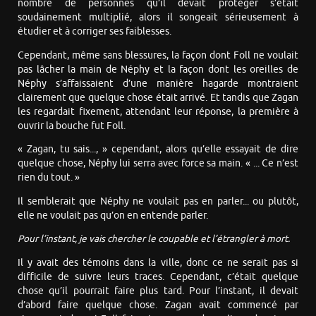
nombre de personnes qu’il devait protéger s’était
soudainement multiplié, alors il songeait sérieusement à
étudier et à corriger ses faiblesses.
Cependant, même sans blessures, la façon dont Foll ne voulait
pas lâcher la main de Néphy et la façon dont les oreilles de
Néphy s’affaissaient d’une manière hagarde montraient
clairement que quelque chose était arrivé. Et tandis que Zagan
les regardait fixement, attendant leur réponse, la première à
ouvrir la bouche fut Foll.
« Zagan, tu sais..., » cependant, alors qu’elle essayait de dire
quelque chose, Néphy lui serra avec force sa main. « ... Ce n’est
rien du tout. »
Il semblerait que Néphy ne voulait pas en parler... ou plutôt,
elle ne voulait pas qu’on en entende parler.
Pour l’instant, je vais chercher le coupable et l’étrangler à mort.
Il y avait des témoins dans la ville, donc ce ne serait pas si
difficile de suivre leurs traces. Cependant, c’était quelque
chose qu’il pourrait faire plus tard. Pour l’instant, il devait
d’abord faire quelque chose. Zagan avait commencé par