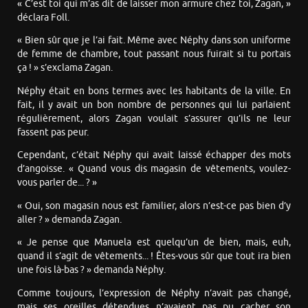
« C’est toi qui m’as dit de laisser mon armure chez toi, Zagan, »
déclara Foll.
« Bien sûr que je l’ai fait. Même avec Néphy dans son uniforme
de femme de chambre, tout passant nous fuirait si tu portais
ça ! » s’exclama Zagan.
Néphy était en bons termes avec les habitants de la ville. En
fait, il y avait un bon nombre de personnes qui lui parlaient
régulièrement, alors Zagan voulait s’assurer qu’ils ne leur
fassent pas peur.
Cependant, c’était Néphy qui avait laissé échapper des mots
d’angoisse. « Quand vous dis magasin de vêtements, voulez-
vous parler de... ? »
« Oui, son magasin nous est familier, alors n’est-ce pas bien d’y
aller ? » demanda Zagan.
« Je pense que Manuela est quelqu’un de bien, mais, euh,
quand il s’agit de vêtements... ! Êtes-vous sûr que tout ira bien
une fois là-bas ? » demanda Néphy.
Comme toujours, l’expression de Néphy n’avait pas changé,
mais ses oreilles détendues n’avaient pas pu cacher son