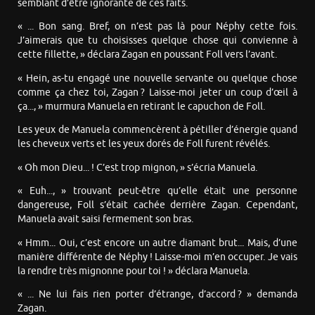
semblant d’être ignorante de ces faits.
« ... Bon sang. Bref, on n’est pas là pour Néphy cette fois.
J’aimerais que tu choisisses quelque chose qui convienne à
cette fillette, » déclara Zagan en poussant Foll vers l’avant.
« Hein, as-tu engagé une nouvelle servante ou quelque chose
comme ça chez toi, Zagan ? Laisse-moi jeter un coup d’œil à
ça..., » murmura Manuela en retirant le capuchon de Foll.
Les yeux de Manuela commencèrent à pétiller d’énergie quand
les cheveux verts et les yeux dorés de Foll furent révélés.
« Oh mon Dieu... ! C’est trop mignon, » s’écria Manuela.
« Euh..., » trouvant peut-être qu’elle était une personne
dangereuse, Foll s’était cachée derrière Zagan. Cependant,
Manuela avait saisi fermement son bras.
« Hmm... Oui, c’est encore un autre diamant brut... Mais, d’une
manière différente de Néphy ! Laisse-moi m’en occuper. Je vais
la rendre très mignonne pour toi ! » déclara Manuela.
« ... Ne lui fais rien porter d’étrange, d’accord ? » demanda
Zagan.