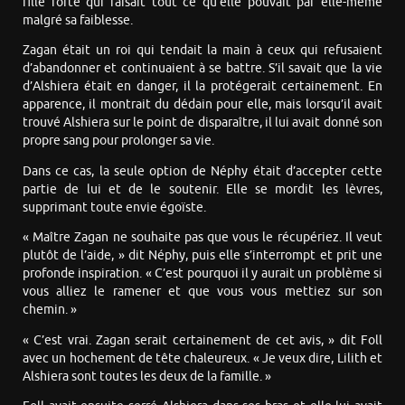
fille forte qui faisait tout ce qu’elle pouvait par elle-même
malgré sa faiblesse.
Zagan était un roi qui tendait la main à ceux qui refusaient
d’abandonner et continuaient à se battre. S’il savait que la vie
d’Alshiera était en danger, il la protégerait certainement. En
apparence, il montrait du dédain pour elle, mais lorsqu’il avait
trouvé Alshiera sur le point de disparaître, il lui avait donné son
propre sang pour prolonger sa vie.
Dans ce cas, la seule option de Néphy était d’accepter cette
partie de lui et de le soutenir. Elle se mordit les lèvres,
supprimant toute envie égoïste.
« Maître Zagan ne souhaite pas que vous le récupériez. Il veut
plutôt de l’aide, » dit Néphy, puis elle s’interrompt et prit une
profonde inspiration. « C’est pourquoi il y aurait un problème si
vous alliez le ramener et que vous vous mettiez sur son
chemin. »
« C’est vrai. Zagan serait certainement de cet avis, » dit Foll
avec un hochement de tête chaleureux. « Je veux dire, Lilith et
Alshiera sont toutes les deux de la famille. »