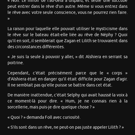
« Non. Le miroir de l’au-delà a disparu, et seule une succube
peut entrer dans le rêve d’un autre. Même si vous entrez dans
le rêve avec votre seule conscience, vous ne pourrez rien faire.
»
La raison pour laquelle elle pouvait utiliser le mysticisme dans
le rêve sur le bateau était-elle liée au rêve de Néphy ? Quoi
qu’il en soit, il semblerait que Zagan et Lilith se trouvaient dans
des circonstances différentes.
« Je suis la seule à pouvoir y aller, » dit Alshiera en serrant sa
poitrine.
Cependant, c’était précisément parce que le « corps »
d’Alshiera était en danger qu’il était difficile pour Zagan d’agir.
Il ne semblait pas qu’elle puisse se battre dans cet état.
De manière inattendue, c’était Selphy qui avait haussé la voix à
ce moment-là pour dire. « Hum, je ne connais rien à la
sorcellerie, mais puis-je dire quelque chose ? »
« Quoi ? » demanda Foll avec curiosité.
« S’ils sont dans un rêve, ne peut-on pas juste appeler Lilith ? »