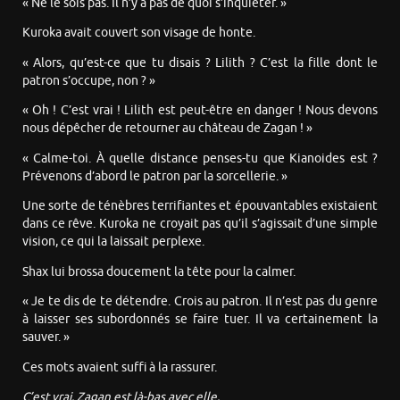
« Ne le sois pas. Il n’y a pas de quoi s’inquiéter. »
Kuroka avait couvert son visage de honte.
« Alors, qu’est-ce que tu disais ? Lilith ? C’est la fille dont le
patron s’occupe, non ? »
« Oh ! C’est vrai ! Lilith est peut-être en danger ! Nous devons
nous dépêcher de retourner au château de Zagan ! »
« Calme-toi. À quelle distance penses-tu que Kianoides est ?
Prévenons d’abord le patron par la sorcellerie. »
Une sorte de ténèbres terrifiantes et épouvantables existaient
dans ce rêve. Kuroka ne croyait pas qu’il s’agissait d’une simple
vision, ce qui la laissait perplexe.
Shax lui brossa doucement la tête pour la calmer.
« Je te dis de te détendre. Crois au patron. Il n’est pas du genre
à laisser ses subordonnés se faire tuer. Il va certainement la
sauver. »
Ces mots avaient suffi à la rassurer.
C’est vrai. Zagan est là-bas avec elle.