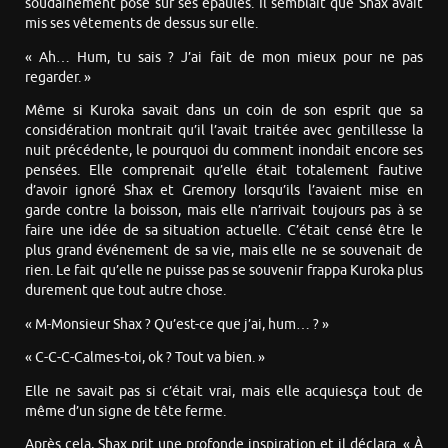
soudainement posé sur ses épaules. Il semblait que Shax avait
mis ses vêtements de dessus sur elle.
« Ah… Hum, tu sais ? J’ai fait de mon mieux pour ne pas
regarder. »
Même si Kuroka savait dans un coin de son esprit que sa
considération montrait qu’il l’avait traitée avec gentillesse la
nuit précédente, le pourquoi du comment inondait encore ses
pensées. Elle comprenait qu’elle était totalement fautive
d’avoir ignoré Shax et Gremory lorsqu’ils l’avaient mise en
garde contre la boisson, mais elle n’arrivait toujours pas à se
faire une idée de sa situation actuelle. C’était censé être le
plus grand événement de sa vie, mais elle ne se souvenait de
rien. Le fait qu’elle ne puisse pas se souvenir frappa Kuroka plus
durement que tout autre chose.
« M-Monsieur Shax ? Qu’est-ce que j’ai, hum… ? »
« C-C-C-Calmes-toi, ok ? Tout va bien. »
Elle ne savait pas si c’était vrai, mais elle acquiesça tout de
même d’un signe de tête ferme.
Après cela, Shax prit une profonde inspiration et il déclara. « À