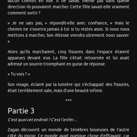
aucun chemin en vue. Il ne savait même pas dans quelle
direction ils pouvaient marcher. Cette fille savait-elle vraiment
comment sortir ?
« Je ne sais pas, » répondit-elle avec confiance, « mais le
chemin ne s’ouvrira jamais à toi si tu restes assis. Si nous nous
mettons à marcher, Son Altesse viendra sûrement nous sauver.
»
Alors qu’ils marchaient, cinq fissures dans l’espace étaient
apparues devant eux. La fille s’était retournée et lui avait
adressé un sourire triomphant en guise de réponse.
« Tu vois ? »
Son visage, éclairé par la lumière qui s’échappait des fissures,
était terriblement sale, mais d’une beauté infinie.
***
Partie 3
C’est quoi cet endroit ? C’est l’enfer…
Zagan découvrit un monde de ténèbres boueuses de l’autre
côté du miroir. Ce monde avait quelque chose d’effrayant, car