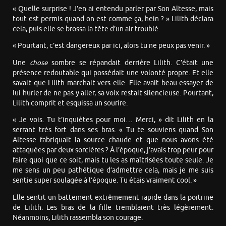
« Quelle surprise ! J’en ai entendu parler par Son Altesse, mais
tout est permis quand on est comme ça, hein ? » Lilith déclara
cela, puis elle se brossa la tête d’un air troublé.
« Pourtant, c’est dangereux par ici, alors tu ne peux pas venir. »
Une
chose
sombre se répandait derrière Lilith. C’était une
présence redoutable qui possédait une volonté propre. Et elle
savait que Lilith marchait vers elle. Elle avait beau essayer de
lui hurler de ne pas y aller, sa voix restait silencieuse. Pourtant,
Lilith comprit et esquissa un sourire.
« Je vois. Tu t’inquiètes pour moi… Merci, » dit Lilith en la
serrant très fort dans ses bras. « Tu te souviens quand Son
Altesse fabriquait la source chaude et que nous avons été
attaquées par deux sorcières ? À l’époque, j’avais trop peur pour
faire quoi que ce soit, mais tu les as maîtrisées toute seule. Je
me sens un peu pathétique d’admettre cela, mais je me suis
sentie super soulagée à l’époque. Tu étais vraiment cool. »
Elle sentit un battement extrêmement rapide dans la poitrine
de Lilith. Les bras de la fille tremblaient très légèrement.
Néanmoins, Lilith rassembla son courage.