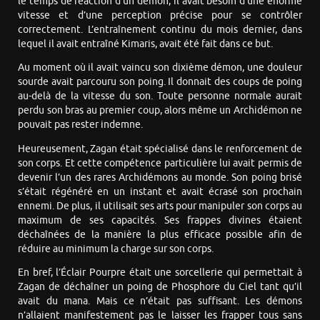
le temps de réaction d’un démon, il avait besoin d’une énorme
vitesse et d’une perception précise pour se contrôler
correctement. L’entraînement continu du mois dernier, dans
lequel il avait entraîné Kimaris, avait été fait dans ce but.
Au moment où il avait vaincu son dixième démon, une douleur
sourde avait parcouru son poing. Il donnait des coups de poing
au-delà de la vitesse du son. Toute personne normale aurait
perdu son bras au premier coup, alors même un Archidémon ne
pouvait pas rester indemne.
Heureusement, Zagan était spécialisé dans le renforcement de
son corps. Et cette compétence particulière lui avait permis de
devenir l’un des rares Archidémons au monde. Son poing brisé
s’était régénéré en un instant et avait écrasé son prochain
ennemi. De plus, il utilisait ses arts pour manipuler son corps au
maximum de ses capacités. Ses frappes divines étaient
déchaînées de la manière la plus efficace possible afin de
réduire au minimum la charge sur son corps.
En bref, l’Éclair Pourpre était une sorcellerie qui permettait à
Zagan de déchaîner un poing de Phosphore du Ciel tant qu’il
avait du mana. Mais ce n’était pas suffisant. Les démons
n’allaient manifestement pas le laisser les frapper tous sans