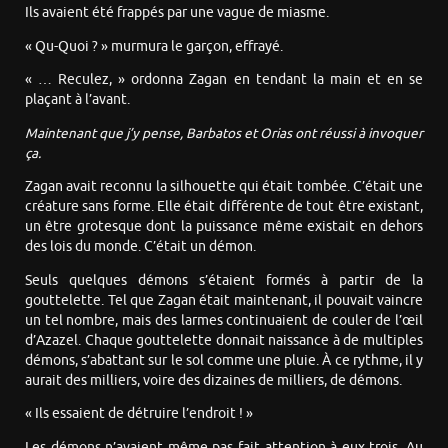
Ils avaient été frappés par une vague de miasme.
« Qu-Quoi ? » murmura le garçon, effrayé.
« … Reculez, » ordonna Zagan en tendant la main et en se
plaçant à l’avant.
Maintenant que j’y pense, Barbatos et Orias ont réussi à invoquer
ça.
Zagan avait reconnu la silhouette qui était tombée. C’était une
créature sans forme. Elle était différente de tout être existant,
un être grotesque dont la puissance même existait en dehors
des lois du monde. C’était un démon.
Seuls quelques démons s’étaient formés à partir de la
gouttelette. Tel que Zagan était maintenant, il pouvait vaincre
un tel nombre, mais des larmes continuaient de couler de l’œil
d’Azazel. Chaque gouttelette donnait naissance à de multiples
démons, s’abattant sur le sol comme une pluie. À ce rythme, il y
aurait des milliers, voire des dizaines de milliers, de démons.
« Ils essaient de détruire l’endroit ! »
Les démons n’avaient même pas fait attention à eux trois. Au