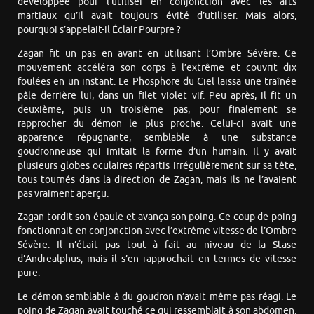
développée pour l’utiliser en conjonction avec les arts
martiaux qu’il avait toujours évité d’utiliser. Mais alors,
pourquoi s’appelait-il Éclair Pourpre ?
Zagan fit un pas en avant en utilisant l’Ombre Sévère. Ce
mouvement accéléra son corps à l’extrême et couvrit dix
foulées en un instant. Le Phosphore du Ciel laissa une traînée
pâle derrière lui, dans un filet violet vif. Peu après, il fit un
deuxième, puis un troisième pas, pour finalement se
rapprocher du démon le plus proche. Celui-ci avait une
apparence répugnante, semblable à une substance
goudronneuse qui imitait la forme d’un humain. Il y avait
plusieurs globes oculaires répartis irrégulièrement sur sa tête,
tous tournés dans la direction de Zagan, mais ils ne l’avaient
pas vraiment aperçu.
Zagan tordit son épaule et avança son poing. Ce coup de poing
fonctionnait en conjonction avec l’extrême vitesse de l’Ombre
Sévère. Il n’était pas tout à fait au niveau de la Stase
d’Andrealphus, mais il s’en rapprochait en termes de vitesse
pure.
Le démon semblable à du goudron n’avait même pas réagi. Le
poing de Zagan avait touché ce qui ressemblait à son abdomen.