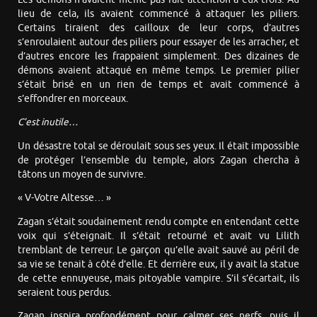
lieu de cela, ils avaient commencé à attaquer les piliers.
Certains tiraient des cailloux de leur corps, d’autres
s’enroulaient autour des piliers pour essayer de les arracher, et
d’autres encore les frappaient simplement. Des dizaines de
démons avaient attaqué en même temps. Le premier pilier
s’était brisé en un rien de temps et avait commencé à
s’effondrer en morceaux.
C’est inutile…
Un désastre total se déroulait sous ses yeux. Il était impossible
de protéger l’ensemble du temple, alors Zagan chercha à
tâtons un moyen de survivre.
« V-Votre Altesse… »
Zagan s’était soudainement rendu compte en entendant cette
voix qui s’éteignait. Il s’était retourné et avait vu Lilith
tremblant de terreur. Le garçon qu’elle avait sauvé au péril de
sa vie se tenait à côté d’elle. Et derrière eux, il y avait la statue
de cette ennuyeuse, mais pitoyable vampire. S’il s’écartait, ils
seraient tous perdus.
Zagan inspira profondément pour calmer ses nerfs, puis il