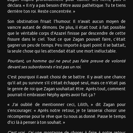
déclara. « Il n’y a pas besoin d’être aussi pathétique. Tu te tiens
derrière ton roi. Reste concentrée. »
Son obstination frisait l’humour. Il n’avait aucun moyen de
vaincre autant de démons. De plus, il était tout à fait possible
que le véritable corps d’Azazel finisse par descendre de cette
fissure dans le ciel. Tout ce que Zagan pouvait faire, c’était
gagner un peu de temps. Peu importe à quel point il se battait,
la seule chose qui les attendait était une mort inéluctable.
Pourtant, un homme qui ne peut pas faire preuve de volonté
devant ses subordonnés n’est pas un roi.
C’est pourquoi il avait choisi de se battre. Il y avait une chance
qu’il ait pu survivre s’il s’était échappé seul, mais ce n’était pas
le genre de roi que Zagan souhaitait être. Après tout, comment
pourrait-il embrasser Néphy après avoir fait ça ?
« J’ai oublié de mentionner ceci, Lilith, » dit Zagan pour
s’encourager. « Après notre retour, je te laisserai choisir une
récompense pour le rêve que tu nous as donné. Passe le temps
d’ici là à penser à ton souhait. »
C’est vrai. J’ai une montagne de choses à faire à notre retour.