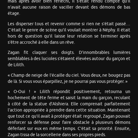
mais après avoir bien réfléchi, il s’était rendu compte qu’il
n’avait aucune raison de vaciller devant des démons de bas
étage.
Les disperser tous et revenir comme si rien ne s’était passé…
C’était le genre de scène qu’il voulait montrer à Néphy. Il était
hors de question qu’il laisse leur relation se terminer après
s’être accroché à elle dans un rêve.
Zagan fit claquer ses doigts. D’innombrables lumières
semblables à des lucioles s’étaient élevées autour du garçon et
de Lilith.
« Champ de neige de l’écaille du ciel. Vous deux, ne bougez pas
de là. Si vous vous éparpillez, je ne pourrai pas vous protéger. »
« O-Oui ! » Lilith répondit positivement, retourna un
hochement de tête ferme et saisit la main du garçon, reculant
à côté de la statue d’Alshiera. Elle comprenait parfaitement
l’action appropriée à prendre dans cette situation. Maintenant
que tout ce qu’il avait à protéger était regroupé, Zagan pouvait
renforcer sa défense pour faire obstacle à plusieurs démons
déferlant sur eux en même temps. C’était sa priorité. Ensuite,
Zagan tissa de la sorcellerie dans ses propres pieds.